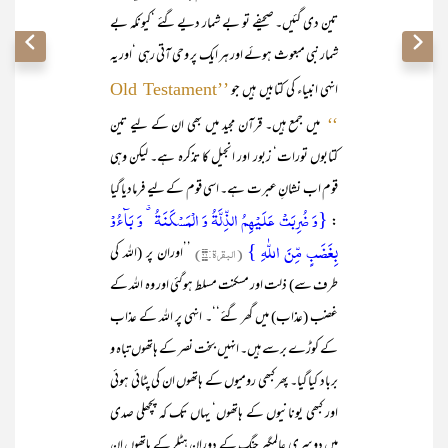
تین دی گئیں۔ صحیفے تو بے شمار دیے گئے ‘کیونکہ بے
شمار نبی مبعوث ہوئے اور ہر ایک پر وحی آتی رہی ‘اور یہ
انہی انبیاء کی کتابیں ہیں جو
’’Old Testament
میں جمع ہیں۔ قرآن مجید میں بھی ان کے لیے تین
‘‘
کتابوں تورات‘ زبور اور انجیل کا تذکرہ ہے۔ لیکن وہی
قوم اب نشانِ عبرت ہے۔ اسی قوم کے لیے فرمادیا گیا
{وَ ضُرِبَتۡ عَلَیۡہِمُ الذِّلَّۃُ وَ الۡمَسۡکَنَۃُ ٭ وَ بَآءُوۡ
:
بِغَضَبٍ مِّنَ اللّٰہِ }
(البقرۃ:۶۱)
’’اوران پر (اللہ کی
طرف سے) ذلت اور مسکنت مسلط ہوگئی اور وہ اللہ کے
غضب (عذاب) میں گھر گئے‘‘۔ انہی پر اللہ کے عذاب
کے کوڑے برسے ہیں۔ انہیں بخت نصر کے ہاتھوں تباہ و
برباد کیا گیا۔ پھر کبھی رومیوں کے ہاتھوں ان کی پٹائی ہوئی
اور کبھی یونانیوں کے ہاتھوں‘ یہاں تک کہ پچھلی صدی
میں دوسری عالمگیر جنگ کے دوران ہٹلر کے ہاتھوں ان