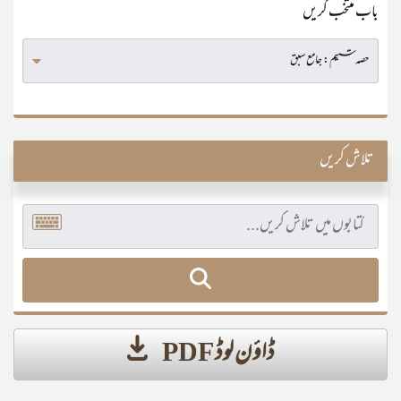
باب منتخب کریں
تلاش کریں
ڈاؤن لوڈ PDF