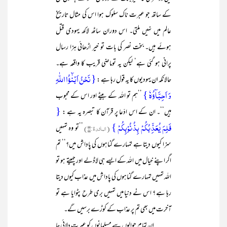
کے ساتھ جو عبرت ناک سلوک ہوا اس کی مثال تاریخ
عالم میں نہیں ملتی۔ اس دوران ساٹھ لاکھ یہودی قتل
ہوئے ہیں۔ بخت نصر کی بات تو خیر اڑھائی ہزا رسال
پرانی ہو گئی ہے‘ لیکن یہ توماضی قریب کا واقعہ ہے۔
{ نَحۡنُ اَبۡنٰٓؤُا اللّٰہِ
حالانکہ ان یہودیوں کا یہ قول رہا ہے :
وَ اَحِبَّآؤُہٗ }
’’ہم تو اللہ کے بیٹے اور اس کے محبوب
{
ہیں‘‘۔ ان کے اس ادّعا پر قرآن کا تبصرہ یہ ہے :
فَلِمَ یُعَذِّبُکُمۡ بِذُنُوۡبِکُمۡ }
(المائدۃ:۱۸)
’’تو وہ تمہیں
سزا کیوں دیتا ہے تمہارے گناہوں کی پاداش میں؟‘‘ تم
اگر اپنے خیال میں اللہ کے ایسے ہی لاڈلے اور چہیتے ہو تو
اللہ تمہیں تمہارے گناہوں کی پاداش میں عذاب کیوں دیتا
رہا ہے ؟ اس نے دنیا میں تمہیں بری طرح پٹوایا ہے تو
آخرت میں بھی تم پر عذاب کے کوڑے برسیں گے۔
ان تمام حوالوں سے مسلمانوں کو عبرت دلائی جا