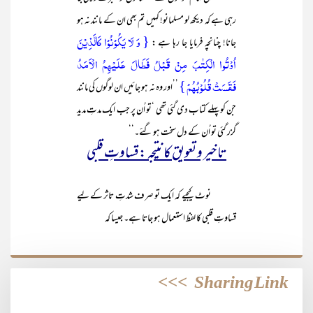
رہی ہے کہ دیکھ لو مسلمانو! کہیں تم بھی ان کے مانند نہ ہو
{ وَ لَا یَکُوۡنُوۡا کَالَّذِیۡنَ
جانا! چنانچہ فرمایا جا رہا ہے :
اُوۡتُوا الۡکِتٰبَ مِنۡ قَبۡلُ فَطَالَ عَلَیۡہِمُ الۡاَمَدُ
فَقَسَتۡ قُلُوۡبُہُمۡ }
’’اور وہ نہ ہو جائیں ان لوگوں کی مانند
جن کو پہلے کتاب دی گئی تھی ‘تو اُن پر جب ایک مدتِ مدید
گزر گئی تو اُن کے دل سخت ہو گئے۔‘‘
تاخیر و تعویق کا نتیجہ : قساوتِ قلبی
نوٹ کیجیے کہ ایک تو صرف شدتِ تاثر کے لیے
قساوتِ قلبی کا لفظ استعمال ہو جاتا ہے۔ جیسا کہ
>>>
Sharing Link