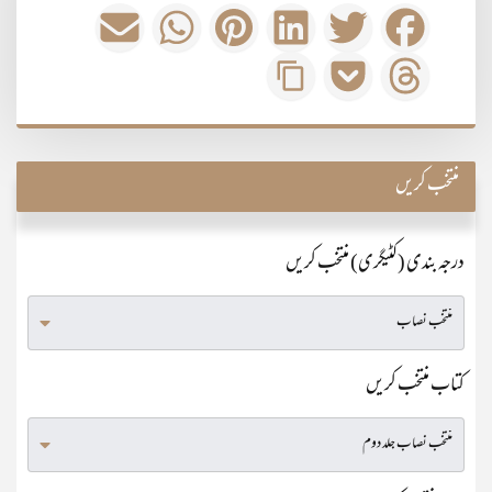
منتخب کریں
درجہ بندی (کٹیگری) منتخب کریں
کتاب منتخب کریں