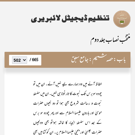
منتخب نصاب جلد دوم
باب:
حصہ ششم: جامع سبق
665 /
الفاظ آئے ہیں وہ ہمارے لیے نہیں آئے۔ ان میں تو
چودہ سو برس تک نبوت کا تار ٹوٹا ہی نہیں۔ ان میں سلسلۂ
نبوت و رسالت شروع بھی ہوا تو دو نبیوں حضرات
موسیٰ اور ہارون علیہما السلام سے اور پھر چودہ سو برس
کے بعد اس سلسلۂ انبیاء کا خاتمہ ہواتو بھی دونبیوں
حضرات عیسیٰ اور یحییٰ علیہما السلام پر۔ ان کو کتابیں بھی