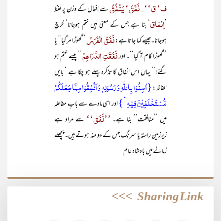
ف‘ ق‘‘۔ نَفَقَ‘ یَنْفُقُ
سے
اِفعال کے وزن پر لفظ
اِنفاق
’
‘ بنا ہے جس کے معنی ہیں ختم ہوجانا‘ خرچ
نَفَقَ الْفَرَسُ
ہوجانا۔جیسے کہا جاتا ہے:
’’گھوڑا مر گیا‘‘یا
نَفَقَتِ الدَّرَاھِمُ
’’گھوڑا کام آ گیا‘‘۔ اور
’’پیسے ختم ہو
گئے!‘‘ یہاں اس انفاق کا تذکرہ پہلے ہو چکا ہے ‘ بایں
{اٰمِنُوۡا بِاللّٰہِ وَ رَسُوۡلِہٖ وَ اَنۡفِقُوۡا مِمَّا جَعَلَکُمۡ
الفاظ :
مُّسۡتَخۡلَفِیۡنَ فِیۡہِ ؕ}
اور اسی مادے سے بابِ مفاعلہ
’’نَفَق‘‘
میں ’’منافقت‘‘ بنا ہے۔
سے مراد ہے
زیرزمین راستہ یا سرنگ جس کے دو منہ ہوتے ہیں۔ پچھلے
زمانے میں بادشاہ عام
>>>
Sharing Link