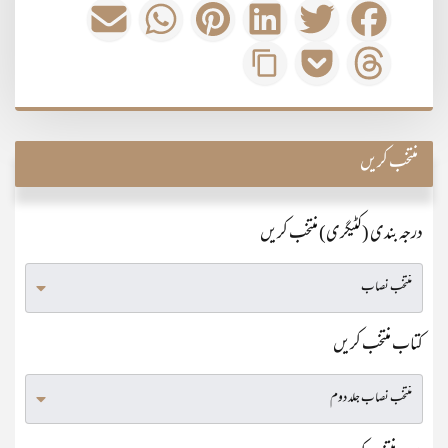
منتخب کریں
درجہ بندی (کٹیگری) منتخب کریں
کتاب منتخب کریں