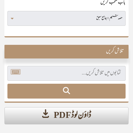
باب منتخب کریں
تلاش کریں
ڈاؤن لوڈ PDF