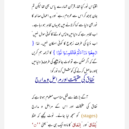
اقتباسِ نور کیا تھا۔قرآن تمہارے پاس بھی تھا لیکن تم
جان بوجھ کر اس سے محروم رہے‘ اور یہ اعمالِ صالحہ کا
نور بھی دنیا سے کما کر لائے ہیں جو یہاں ظاہر ہو رہا ہے۔
اب ظاہر ہے کہ دنیا میں واپس لوٹنے کا کوئی سوال نہیں‘
{
اب دُنیا کی طرف رُجوع کا کوئی امکان نہیں۔ لہٰذا
ارۡجِعُوۡا وَرَآءَکُمۡ فَالۡتَمِسُوۡا نُوۡرًا }
کا ترجمہ ہم کریں
گے کہ اگر ممکن ہے تو لوٹ جائو پیچھے کی طرف( دنیا میں
)اور حاصل کرنے کی کوشش کرو نور کو!
نفاق کی حقیقت اور مراحل و مدارج
آگے بڑھنے سے قبل مناسب معلوم ہوتا ہے کہ
نفاق کی حقیقت اور اس کے مراحل و مدارج
کو سمجھ لیا جائے۔ نوٹ کیجیے کہ لفظ
(stages)
نِفَاق
اِنفاق
’’ن‘
’
‘ اور ’
‘ کا مادہ ایک ہی ہے‘ یعنی