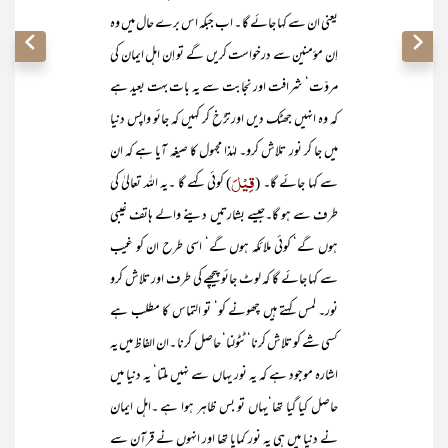
یعنی ان سے کہا جائے گا ۔ اب جبکہ اس برے حال میں وہ
اِن مؤمنین سے درخواست کریں گے تو اِن اہل ایمان کی
مروّت‘ شرافت اور نجابت سے یہ بات بہت بعید ہے
کہ وہ انہیں جھٹک دیں اور تڑخ کر کہیں کہ جائو واپس دنیا
میں جا کر نور تلاش کرو۔ لہٰذا مجہول کا صیغہ آیا ہے کہ ان
قِیْلَ
سے کہا جائے گا۔ (
) کوئی کہے گا ۔یہ اللہ تعالیٰ کی
طرف سے ہو گا۔جیسے بشارتیں دینے والے ہاتف غیبی
ہوں گے‘ کوئی ملائکہ ہوں گے‘ اسی طرح ان کو غیب
سے کہا جائے گا کہ لوٹ جائو پیچھے کی طرف اور تلاش کرو
نور۔ لمس کہتے ہیں چھونے کو‘ تو التماس کا مطلب ہے
کسی شے کو تلاش کرنا‘ٹٹولنا‘ حاصل کرنا ۔ان الفاظ میں یہ
اشارہ موجود ہے کہ یہ نور یہاں سے نہیں ملتا‘ یہ دنیا میں
حاصل کیا گیا تھا‘یہاں تو بس ظاہر ہوا ہے ۔اہل ایمان
نے دنیا میں ہی یہ نور کمایا تھا اور انہوں نے قرآن سے