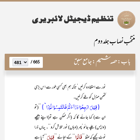
منتخب نصاب جلد دوم
باب:
حصہ ششم: جامع سبق
665 /
نور سے استفادہ کر لیں‘ تاکہ ہم بھی کسی طور سے اس بڑی
کٹھن منزل کو طے کر لیں۔
{قِیۡلَ ارۡجِعُوۡا وَرَآءَکُمۡ فَالۡتَمِسُوۡا نُوۡرًا ؕ}
’’(تو
ان سے) کہا جائے گا کہ (اگر ممکن ہے تو)اپنے پیچھے
(واپس) چلے جائو ‘پھر (وہاں) نور تلاش کرو‘‘۔ یہاں ذرا
قَالُوْا
قِیْلَ
نوٹ کیجیے کہ لفظ ’’
‘‘ کے بجائے ’’
‘‘ آیا ہے