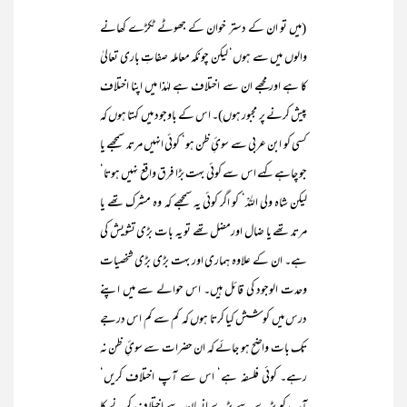
(میں تو ان کے دستر خوان کے جھوٹے ٹکڑے کھانے
والوں میں سے ہوں‘ لیکن چونکہ معاملہ صفاتِ باری تعالیٰ
کا ہے اور مجھے ان سے اختلاف ہے لہٰذا میں اپنا اختلاف
پیش کرنے پر مجبور ہوں)۔ اس کے باوجود میں کہتا ہوں کہ
کسی کو ابن عربی سے سوئِ ظن ہو‘ کوئی انہیں مرتد سمجھے یا
جو چاہے کہے اس سے کوئی بہت بڑا فرق واقع نہیں ہوتا‘
لیکن شاہ ولی اللہؒ‘ کو اگر کوئی یہ سمجھے کہ وہ مشرک تھے یا
مرتد تھے یا ضال اورمضل تھے تو یہ بات بڑی تشویش کی
ہے۔ ان کے علاوہ ہماری اور بہت بڑی بڑی شخصیات
وحدت الوجود کی قائل ہیں۔ اس حوالے سے میں اپنے
درس میں کوشش کیا کرتا ہوں کہ کم سے کم اس درجے
تک بات واضح ہو جائے کہ ان حضرات سے سوئِ ظن نہ
رہے۔ کوئی فلسفہ ہے‘ اس سے آپ اختلاف کریں‘