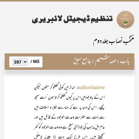
منتخب نصاب جلد دوم
باب:
حصہ ششم: جامع سبق
665 /
انداز میں کوئی گفتگو کر سکوں ‘لیکن
authoritative
اس کے باوجودمَیں اس پر کیوں گفتگو کرتا ہوں‘ اسے سمجھ
لیجیے۔ اس کی وجہ یہ ہے کہ ہمارے اکابر و اسلاف میں
سے بہت سے حضرات وحدت الوجود کے قائل ہیں اور
عام اہل مذہب کی جو ذہنی سطح ہے وہ وحدت الوجود کو کفر
سمجھتے ہیں۔ اس طرح ایک بہت بڑا عقدئہ لاینحل