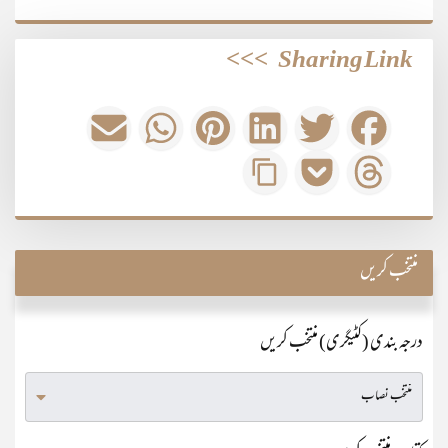
>>>
Sharing Link
منتخب کریں
درجہ بندی (کٹیگری) منتخب کریں