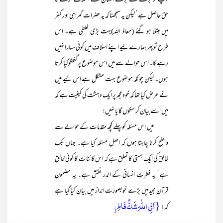
آپ کو بڑے سے بڑے انسان سے اختلاف کرنے کا
حق حاصل ہے‘ لیکن یہ سمجھنا کہ یہ حضرات گمراہی اور کفر
میں مبتلا ہو گئے (معاذ اللہ)بہت بڑی غلطی ہے۔ اس
طرح تو پھر ہمارے لیے اپنے اسلاف میں کوئی سہارا نہیں
رہے گا۔ اس حوالے سے میں اس موضوع پر گفتگوکیا کرتا
ہوں۔ لیکن چونکہ موضوع بہت مشکل ہے اس لیے میں
نے عرض کیا تھا کہ خود مجھ پر ایک دہشت کی کیفیت ہے کہ
میں اسے بیان کر سکوں گا یا نہیں!
میں اس مسئلہ کو پہلے کچھ مقدمات کے حوالے سے
واضح کرنا چاہتا ہوں کہ اصل مسئلہ کیا ہے۔ جہاں تک
خالق کی ایک ہستی کا تعلق ہے کہ اس کائنات کا کوئی خالق
ہے‘ یہ فطرتِ انسانی کے اندر نقش ہے۔ یہ مضمون
قرآن مجید میں بڑے خوبصورت انداز میں بیان کیا گیا ہے
{ اَفِی اللّٰہِ شَکٌّ فَاطِرِ
کہ: