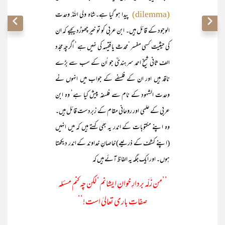
پیدا ہو گیا ہے۔شاہ ولی اللہؒ وحدت
(dilemma)
الوجود کے قائل ہیں۔ ابن عربی کو تو خیر چھوڑدیجیے کہ ان
کی حیثیت کسی مفسر ‘محدث یا فقیہہ کی نہیں ہے ‘ اگرچہ مجدّد
الف ثانی شیخ احمد سرہندیؒ جو اُن کے سب سے بڑے
ناقد ہیں اور ان کے فلسفے کے جواب میں انہوں نے
وحدت الشہود کے نام سے فلسفہ پیش کیا ہے‘ وہ ابن
عربی کے علمی اور روحانی مقام کے زبردست قائل ہیں۔
وہ اپنے مکتوبات کے اندر یہ بھی کہتے ہیں کہ میں انہیں
(اپنے کشف کے ذریعے) خاصانِ خداوند کے اندر دیکھتا
ہوں۔ اور ایک جگہ یہ الفاظ آئے ہیں کہ
’’من زَلّہ بردارِ خوانِ ایشانم‘ لٰــکن چہ کنم مسئلہ
صفاتِ باری تعالیٰ است!‘‘