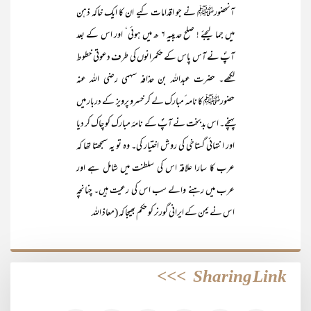
آنحضورﷺ نے جو اقدامات کیے ان کا ایک خاکہ ذہن
میں جما لیجئے ! صلح حدیبیہ ۶ ھ میں ہوئی‘ اور اس کے بعد
آپؐ نے آس پاس کے حکمرانوں کی طرف دعوتی خطوط
لکھے۔ حضرت عبداللہ بن حذافہ سہمی رضی اللہ عنہ
حضورﷺ کا نامہ ٔمبارک لے کر خسرو پرویز کے دربار میں
پہنچے۔ اس بدبخت نے آپؐ کے نامۂ مبارک کو چاک کر دیا
اور انتہائی گستاخی کی روش اختیار کی۔ وہ تو یہ سمجھتا تھا کہ
عرب کا سارا علاقہ اس کی سلطنت میں شامل ہے اور
عرب میں رہنے والے سب اس کی رعیت ہیں۔ چنانچہ
اس نے یمن کے ایرانی گورنر کو حکم بھیجا کہ (معاذ اللہ
>>>
Sharing Link