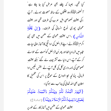
کیا تھی۔ جیسا کہ پہلے بھی عرض کیا جا چکا ہے‘
آنحضورﷺ دو بعثتوں کے ساتھ مبعوث ہوئے۔ آپؐ
:کی بعثت ِخصوصی اہل ِ عرب کی طرف تھی اور بعثت
(اِلٰی کَافَّۃِ
عمومی پوری نوعِ انسانی کی طرف۔
النَّاسِ)
۔اس بعثت ِعمومی کے ضمن میں بھی نبی
اکرمﷺ نے اپنے فرائض کی ادائیگی کا آغاز اپنی حیاتِ
طیبہ میں فرما دیا تھا اور پھر اُن فرائض کو اُمت کے حوالے
کر کے آپؐ اس دنیا سے تشریف لے گئے‘ جبکہ بعثت ِ
خصوصی کی ذمہ داری ُکل کی کل آپؐ نے بنفس نفیس ادا
فرمائی۔ چنانچہ حجۃ الوداع کے موقع پر اس کی تکمیل کا
اعلان بھی اللہ تعالیٰ کی جانب سے ہو گیا:
{اَلْیَوْمَ اَکْمَلْتُ لَکُمْ دِیْنَکُمْ وَاَتْمَمْتُ عَلَیْکُمْ
نِعْمَتِیْ وَرَضِیْتُ لَکُمُ الْاِسْلَامَ دِیْنًا}
(المائدۃ:۳)
بعثت عمومی کے ضمن میں آغازِ کار کے طور پر