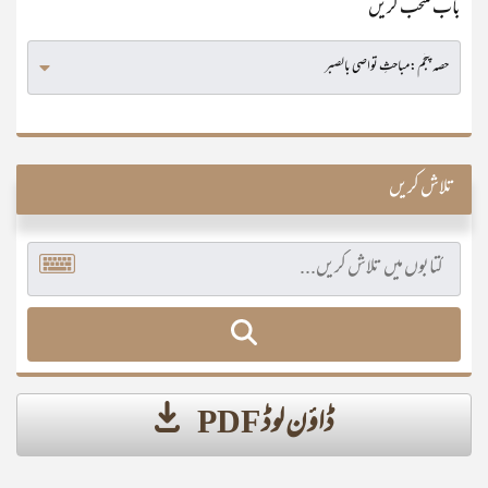
باب منتخب کریں
تلاش کریں
ڈاؤن لوڈ PDF