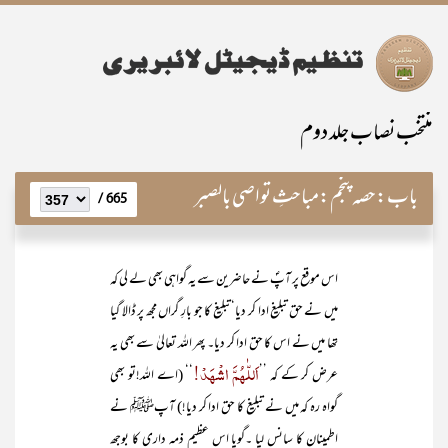
منتخب نصاب جلد دوم
باب:
حصہ پنجم:مباحثِ تواصی بالصبر
665 /
اس موقع پر آپؐ نے حاضرین سے یہ گواہی بھی لے لی کہ
میں نے حق تبلیغ ادا کر دیا‘ تبلیغ کا جو بارِ گراں مجھ پر ڈالا گیا
تھا میں نے اس کا حق ادا کر دیا۔ پھر اللہ تعالیٰ سے بھی یہ
اَللّٰہُمَّ اشْہَدْ!
عرض کر کے کہ ’’
‘‘ (اے اللہ!تو بھی
گواہ رہ کہ میں نے تبلیغ کا حق ادا کر دیا!) آپﷺ نے
اطمینان کا سانس لیا ۔گویا اس عظیم ذمہ داری کا بوجھ