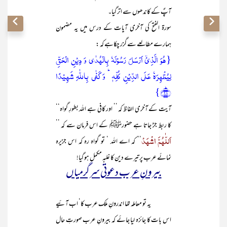
آپؐ کے کاندھوں سے اتر گیا۔
سورۃ الفتح کی آخری آیات کے درس میں یہ مضمون
ہمارے مطالعے سے گزر چکاہے کہ :
{ہُوَ الَّذِیۡۤ اَرۡسَلَ رَسُوۡلَہٗ بِالۡہُدٰی وَ دِیۡنِ الۡحَقِّ
لِیُظۡہِرَہٗ عَلَی الدِّیۡنِ کُلِّہٖ ؕ وَ کَفٰی بِاللّٰہِ شَہِیۡدًا
﴿ؕ۲۸﴾}
آیت کے آخری الفاظ کہ ’’ اور کافی ہے اللہ بطورِ گواہ‘‘
کا ربط جڑ جاتا ہے حضورﷺ کے اس فرمان سے کہ ’’
اَللّٰہُمَّ اشْہَدْ
‘‘ کہ اے اللہ ‘ تو گواہ رہ کہ اس جزیرہ
نمائے عرب پر تیرے دین کا غلبہ مکمل ہو گیا!
بیرونِ عر ب دعوتی سرگرمیاں
یہ تو معاملہ تھا اندرونِ ملک عرب کا‘ اب آئیے
اس بات کا جائزہ لیا جائے کہ بیرونِ عرب صورتِ حال