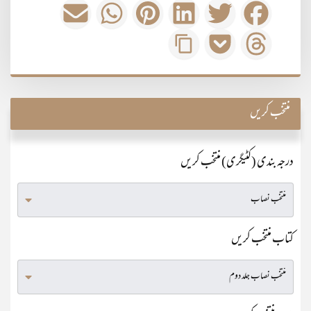
منتخب کریں
درجہ بندی (کٹیگری) منتخب کریں
کتاب منتخب کریں