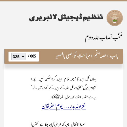
منتخب نصاب جلد دوم
باب:
حصہ پنجم:مباحثِ تواصی بالصبر
665 /
یہاں کل دین کا ترجمہ تمام ادیان کرنا ممکن نہیں۔ پورا
نظامِ زندگی بحیثیت کل اللہ کے دین کے تحت آ جائے‘
یہ ہے مقصد بعثت محمد رسول اللہﷺ کا۔
غزوئہ بدر … یوم الفرقان
سورۃ الانفال ‘ جیسا کہ عرض کیا جا چکا ہے‘ تقریباً