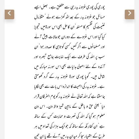
پوری کی پوری غزوئہ بدر ہی سے متعلق ہے۔ بعض ایسے
مسائل جو غزوئہ بدر کے بعد اٹھ کھڑے ہوئے ‘ مثلاً مالِ
غنیمت کی تقسیم کا مسئلہ‘ ان کا حل بھی اس سورۃ میں تجویز
کیا گیا اور اس غزوے کے دوران جو حالات پیش آئے
اور مسلمانوں سے اگر کہیں کسی کوتاہی کا صدور ہوا‘ ان
سب پر اللہ کی طرف سے ایک نہایت جامع تبصرہ اور
آئندہ کے لئے اصولی ہدایات بھی اس سورئہ مبارکہ میں
شامل ہیں۔ گویا پوری سورۃ غزوئہ بدر کے گرد گھومتی
ہے۔ غزوئہ بدر کی اہمیت کا اندازہ اس بات سے بھی لگایا
جا سکتا ہے کہ اللہ تعالیٰ نے غزوئہ بدر کو یوم الفرقان قرار
دیا‘ یعنی حق و باطل کے مابین تمیز والا دن۔ اس دن
معلوم ہو گیا کہ اللہ کی نصرت و حمایت کس کے ساتھ
ہے‘ ان کفارِ مَکّہ کے ساتھ کہ جو ایک ہزار کی تعداد میں ہر
طرح کے ہتھیار سجا کر میدانِ بدر میں آئے تھے یا اِن تین