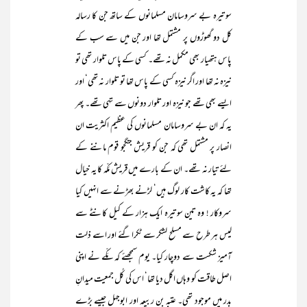
سو تیرہ بے سروسامان مسلمانوں کے ساتھ جن کا رسالہ
کل دو گھوڑوں پر مشتمل تھا اور جن میں سے سب کے
پاس ہتھیار بھی مکمل نہ تھے۔ کسی کے پاس تلوار تھی تو
نیزہ نہ تھا اور اگر نیزہ کسی کے پاس تھا تو تلوار نہ تھی‘ اور
ایسے بھی تھے جو نیزہ اور تلوار دونوں سے تہی تھے۔ پھر
یہ کہ ان بے سروسامان مسلمانوں کی عظیم اکثریت ان
انصار پر مشتمل تھی کہ جن کو قریش جنگجو قوم ماننے کے
لئے تیار نہ تھے۔ ان کے بارے میں قریش مَکّہ کا یہ خیال
تھا کہ یہ کاشت کار لوگ ہیں‘ لڑنے بھڑنے سے انہیں کیا
سروکار ! وہ تین سو تیرہ ایک ہزار کے کیل کانٹے سے
لیس ہر طرح سے مسلح لشکر سے ٹکرا گئے اور اسے ذلت
آمیز شکست سے دوچار کیا۔ یوم سمجھئے کہ مَکّے نے اپنی
اصل طاقت کو وہاں اگل دیا تھا‘ اس کی کُل جمعیت میدانِ
بدر میں موجود تھی۔ عتبہ بن ربیعہ اور ابوجہل جیسے بڑے