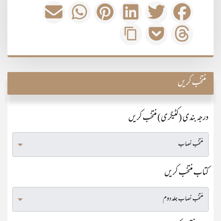
منتخب کریں
درجہ بندی (کٹیگری) منتخب کریں
کتاب منتخب کریں