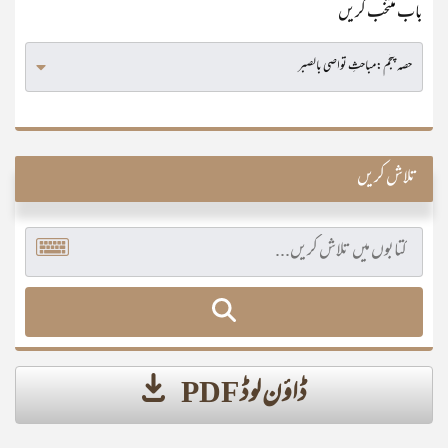
باب منتخب کریں
تلاش کریں
ڈاؤن لوڈ PDF