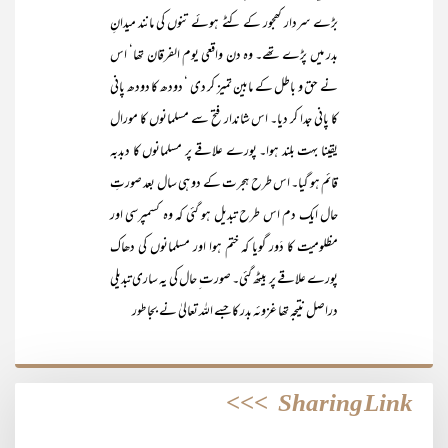
بڑے سردار کھجور کے کٹے ہوئے تنوں کی مانند میدانِ
بدر میں پڑے تھے۔ وہ دن واقعی یوم الفرقان تھا‘ اس
نے حق و باطل کے مابین تمیز کر دی ‘ دودھ کا دودھ پانی
کا پانی جدا کر دیا۔ اس شاندار فتح سے مسلمانوں کا مورال
یقینا بہت بلند ہوا۔ پورے علاقے پر مسلمانوں کا دبدبہ
قائم ہو گیا۔ اس طرح ہجرت کے دو ہی سال بعد صورتِ
حال ایک دم اس طرح تبدیل ہو گئی کہ وہ کسمپرسی اور
مظلومیت کا دَور گویا کہ ختم ہوا اور مسلمانوں کی دھاک
پورے علاقے پر بیٹھ گئی۔ صورت ِ حال کی یہ ساری تبدیلی
دراصل نتیجہ تھا غزوئہ بدر کا جسے اللہ تعالیٰ نے بجا طور
>>>
Sharing Link