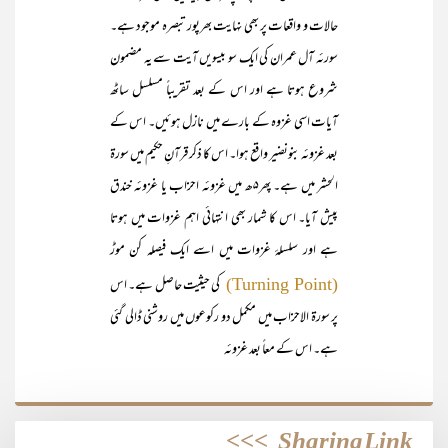
حالات و واقعات پر بھی نہایت بھرپور تبصرہ موجود ہے۔
سورئہ آل عمران کی ایک سو بیسویں آیت سے یہ مضمون
شروع ہوتا ہے اور اس کے بعد تقریباً مسلسل ساٹھ
آیات اسی غزوہ کے بارے میں نازل ہوئیں۔ اس کے
بعد غزوئہ بنونضیر واقع ہوا۔ اس کا ذکر قرآنِ حکیم میں سورۃ
الحشر میں ہے۔ پھر۵ھ میں غزوئہ احزاب یا غزوئہ خندق
پیش آیا۔ اس کا شمار بھی انتہائی اہم غزوات میں ہوتا
ہے اور سلسلۂ غزوات میں اسے ایک فیصلہ کن موڑ
کی حیثیت حاصل ہے۔ اس
(Turning Point)
پر سورۃ الاحزاب میں مکمل دو رکوعوں میں روشنی ڈالی گئی
ہے۔ اس کے معاً بعد غزوئہ
>>>
Sharing Link