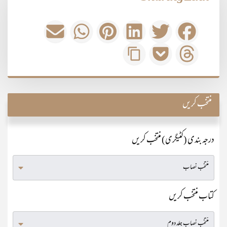
منتخب کریں
درجہ بندی (کٹیگری) منتخب کریں
کتاب منتخب کریں