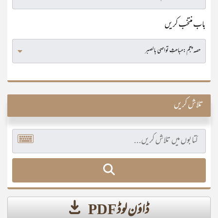
باب منتخب کریں
تلاش کریں
ڈاؤن لوڈ PDF