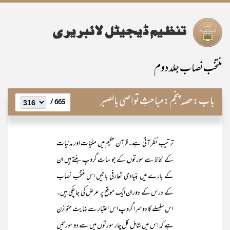
منتخب نصاب جلد دوم
باب:
حصہ پنجم:مباحثِ تواصی بالصبر
665 /
ترتیب نظر آتی ہے۔ قرآن حکیم میں مکّیات اور مدنیات
کے لحاظ سے سورتوں کے جو سات گروپ بنتے ہیں ان
کے بارے میں بنیادی تعارفی باتیں اس منتخب نصاب
کے درس کے دوران ایک موقع پر عرض کی جا چکی ہیں۔
اس سلسلے کا دوسرا گروپ اس اعتبار سے نہایت متوازن
ہے کہ اس میں شامل کل چار سورتوں میں سے دو سورتیں