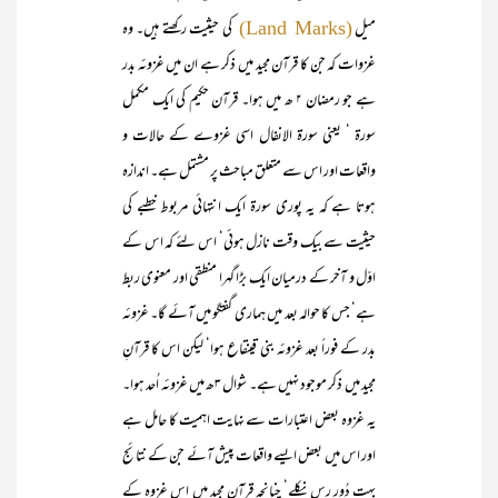
میل
کی حیثیت رکھتے ہیں۔ وہ
(Land Marks)
غزوات کہ جن کا قرآن مجید میں ذکر ہے ان میں غزوئہ بدر
ہے جو رمضان ۲ ھ میں ہوا۔ قرآن حکیم کی ایک مکمل
سورۃ ‘ یعنی سورۃ الانفال اسی غزوے کے حالات و
واقعات اور اس سے متعلق مباحث پر مشتمل ہے۔ اندازہ
ہوتا ہے کہ یہ پوری سورۃ ایک انتہائی مربوط خطبے کی
حیثیت سے بیک وقت نازل ہوئی‘ اس لئے کہ اس کے
اوّل و آخر کے درمیان ایک بڑا گہرا منطقی اور معنوی ربط
ہے‘ جس کا حوالہ بعد میں ہماری گفتگو میں آئے گا۔ غزوئہ
بدر کے فوراً بعد غزوئہ بنی قینقاع ہوا‘ لیکن اس کا قرآنِ
مجید میں ذکر موجود نہیں ہے۔ شوال ۳ھ میں غزوئہ اُحد ہوا۔
یہ غزوہ بعض اعتبارات سے نہایت اہمیت کا حامل ہے
اور اس میں بعض ایسے واقعات پیش آئے جن کے نتائج
بہت دُور رس نکلے‘ چنانچہ قرآن مجید میں اس غزوہ کے