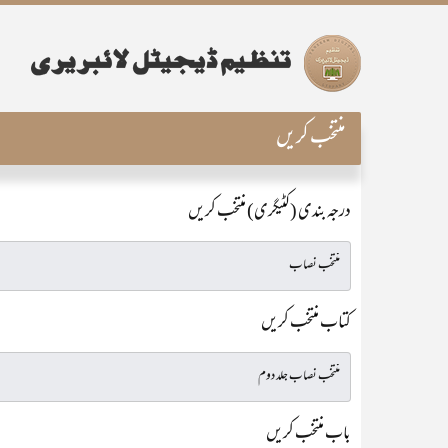
منتخب کریں
درجہ بندی (کٹیگری) منتخب کریں
کتاب منتخب کریں
باب منتخب کریں