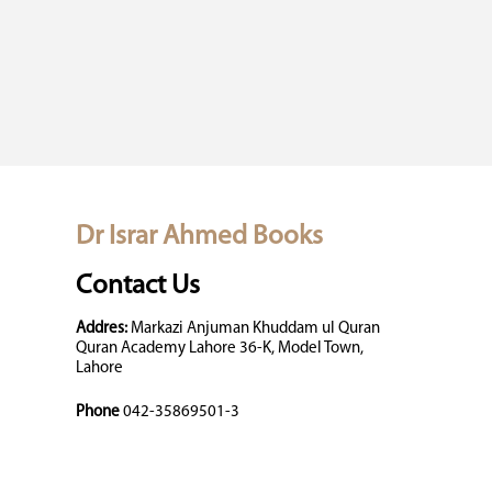
Dr Israr Ahmed Books
Contact Us
Addres:
Markazi Anjuman Khuddam ul Quran
Quran Academy Lahore 36-K, Model Town,
Lahore
Phone
042-35869501-3