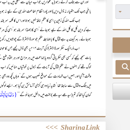
’’ اور ان سے جنگ کرتے رہو (یہ تلواریں جو اَب میان سے نکلی ہیں یہ اب میا
باغی جب تک ہتھیار نہ ڈال دیں) اور پورا نظامِ اطاعت اللہ ہی کے لیے نہ ہو
جب تک اللہ کی زمین پر اسی کا حکم نافذ نہیں ہوتا اور اس کا کلمہ سربلند ن
ہے کہ دین کُل کا کُل اللہ کے لیے ہو جائے‘ اسی کا جھنڈا سربلند ہو‘ اسی کی مرضی ناف
ہو جائے۔ بہرکیف یہ ہے قتال کا باضابطہ حکم جو سورۃ البقرۃ کے چوبیسویں رکو
اب ذراایک نظر سورۃ البقرۃ کی آیت ۴
بات سمجھ لیجیے کہ کسی بھی نظریاتی گروہ یاجماعت میں ہر مزاج اور ہر افتادِ 
لوگ تھے کہ جنہوں نے حکمِ قتال کی آیت کے نزول پر خوشیاں منائیں کہ اب
وقت آ گیا اور ہمیں اب شہادت کے مواقع نصیب ہوں گے‘ وہاں کچھ وہ بھی ہوں
میں جنگ و قتال سے سابقہ تھا ‘ شاید زیادہ ہی کڑی آزمائش بن گیا ہو۔ ایسے لوگو
{ وَ لَمَّا یَاۡتِک
گمان کیا تھا کہ تم (سیدھے سیدھے ) جنت میں داخل ہو جائو گے‘‘
>>>
Sharing Link