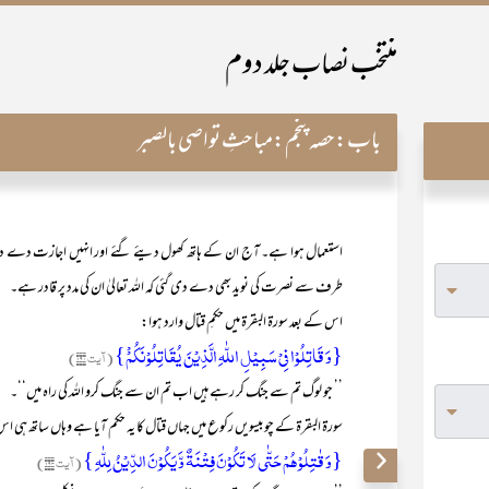
منتخب نصاب جلد دوم
باب:
حصہ پنجم:مباحثِ تواصی بالصبر
استعمال ہوا ہے۔ آج ان کے ہاتھ کھول دیئے گئے اور انہیں اجازت دے دی گئی
طرف سے نصرت کی نوید بھی دے دی گئی کہ اللہ تعالیٰ ان کی مدد پر قادر ہے۔
اس کے بعد سورۃ البقرۃ میں حکمِ قتال وارد ہوا:
{وَ قَاتِلُوۡا فِیۡ سَبِیۡلِ اللّٰہِ الَّذِیۡنَ یُقَاتِلُوۡنَکُمْۡ}
(آیت ۱۹۰)
’’ جو لوگ تم سے جنگ کر رہے ہیں اب تم ان سے جنگ کرو اللہ کی راہ میں‘‘۔
سورۃ البقرۃ کے چوبیسویں رکوع میں جہاں قتال کا یہ حکم آیا ہے وہاں ساتھ ہی اس 
{وَ قٰتِلُوۡہُمۡ حَتّٰی لَا تَکُوۡنَ فِتۡنَۃٌ وَّ یَکُوۡنَ الدِّیۡنُ لِلّٰہِ }
(آیت ۱۹۳)