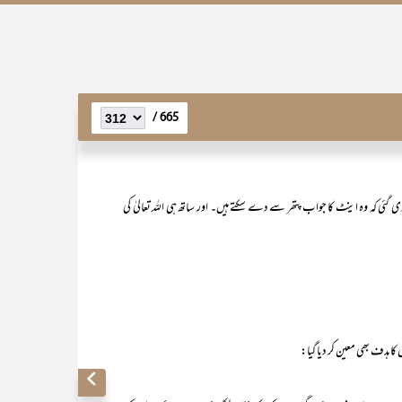
665 /
 کہ وہ اینٹ کا جواب پتھر سے دے سکتے ہیں۔ اور ساتھ ہی اللہ تعالیٰ کی
کا ہدف بھی معین کر دیا گیا: