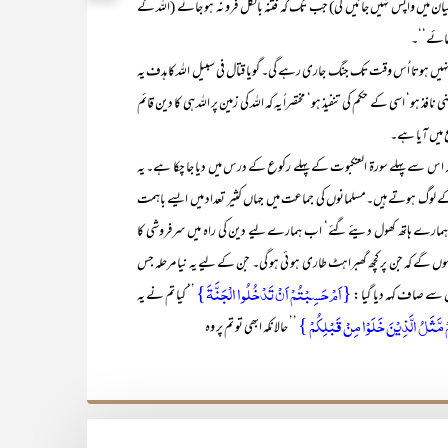
ن میں واپس نہیں جائیں گی) جب تک کہ فتنہ بالکل فرو نہ ہو جائے (اللہ کے
 جائے‘‘۔
ہیں ہوتا اُس وقت تک جنگ جاری رہے گی۔ گویا قتال فی سبیل اللہ کا ہدف یہ
ذ ہو‘ اسی کے حکم کی تنفیذ ہو‘ مختصراً یہ کہ اللہ کی زمین پر اللہ ہی کا دین قائم
ع میں آیا ہے۔
۲۱ پر بھی ڈال لیجیے جس کا حوالہ اس سے پہلے سورۃ العنکبوت کے پہلے رکوع کے درس میں دیا جا چکا ہے۔ یہ
طبع کے لوگ ہوتے ہیں۔مسلمانوں کی جماعت میں جہاں کثیر تعداد میں ایسے باہمت
 ہمارے ہاتھ کھول دیئے گئے‘ اب ہمارے لیے دین کی راہ میں سرفروشی کا
 گے کہ جن پر کچھ گھبراہٹ طاری ہو ئی ہو گی۔ جن کے لیے یہ نیا مرحلہ جس
{اَمۡ حَسِبۡتُمۡ اَنۡ تَدۡخُلُوا الۡجَنَّۃَ}
ں سے صاف کہہ دیا گیا :
’’ کیا تم نے یہ
ُمۡ مَّثَلُ الَّذِیۡنَ خَلَوۡا مِنۡ قَبۡلِکُمۡ }
’’ حالانکہ ابھی تو تم پر وہ