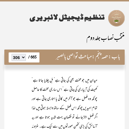
منتخب نصاب جلد دوم
باب:
حصہ پنجم:مباحثِ تواصی بالصبر
665 /
میدان میں جو محنت بھی کی جاتی ہے‘ ہل چلایا جاتا ہے‘
کھیت کی آبیاری کی جاتی ہے‘ اس ساری محنت کا حاصل
چونکہ وہ فصل ہے جو آخر میں کاٹی یا اتاری جاتی ہے اور
تمام امیدیں چونکہ اس فصل کے ساتھ وابستہ ہوتی ہیں لہٰذا
اگر فصل اجڑ جائے تو نقصان بہت شدید ہوتا ہے اور یہ
آزمائش کی بڑی کٹھن صورتوں میں سے ایک ہے۔ غزوئہ