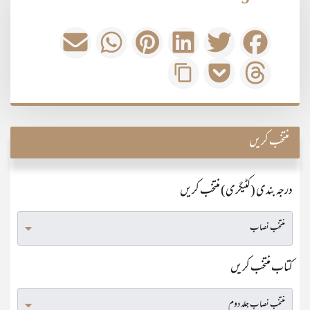
منتخب کریں
درجہ بندی (کٹیگری) منتخب کریں
کتاب منتخب کریں