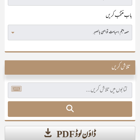
باب منتخب کریں
تلاش کریں
ڈاؤن لوڈ PDF