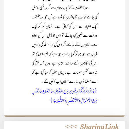
سورۃ الکہف کے ایک مقام سے اگر روشنی حاصل
کی جائے تو اولاد بھی انسان کا ثمرہ ہے‘ یہ بھی درحقیقت
ایک اعتبار سے اس کی کمائی ہے۔ انسان کو اگر ایک
درخت سے تعبیر کیا جائے تو اس کا پھل اس کی اولاد
ہے۔ نگاہوں کے سامنے اگر اس کی اولاد اللہ کی راہ میں
قربان ہو رہی ہو تو گویا یہ ایسے ہی ہے کہ جیسے اس کا ثمر
اس کی نگاہوں کے سامنے اجڑ رہا ہے اور یہ آزمائش کی
نہایت کٹھن صورت ہے۔ یہاں متنبہ کر دیا گیا ہے کہ
اے مسلمانو! یہ سارے امتحان اب آئیں گے :
{وَ لَنَبۡلُوَنَّکُمۡ بِشَیۡءٍ مِّنَ الۡخَوۡفِ وَ الۡجُوۡعِ وَ نَقۡصٍ
مِّنَ الۡاَمۡوَالِ وَ الۡاَنۡفُسِ وَ الثَّمَرٰتِ }
>>>
Sharing Link