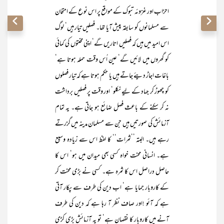
احزاب اور غزوئہ تبوک کے مواقع پر اس نوع کے امتحان
سے مسلمانوں کو سابقہ پیش آیا تھا۔ فصلیں تیار ہیں‘ لوگ
اس امید میں ہیں کہ فصلیں اتاریں گے‘ اپنی محنتوں کی کمائی
کو گھروں میں لائیں گے‘ عین اُس وقت حملہ ہوتا ہے‘
باغات اجاڑ دیئے جاتے ہیں یا حکم ہوتا ہے کہ تیار فصلوں
کو چھوڑ کر جہاد کے لیے نکلو‘ اور وقت پر فصلیں برداشت
نہ کر سکنے کے باعث فصل ضائع ہو جاتی ہے۔ یہ تمام
آزمائش کی صورتیں ہیں جن سے مسلمان مدینہ میں گزرتے
رہے ہیں۔ البتہ ’’ثمرات‘‘ کا لفظ اس سے زیادہ وسیع
ہے۔ انسانی محنت خواہ کسی بھی میدان میں ہو‘ اس کا
حاصل دراصل اس کا ثمرہ ہے۔ کسی نے بڑی محنت کر
کے کاروبار جمایا ہے‘ اب دین کی طرف سے پکار آتی
ہے کہ آئو !اور صاف نظر آ رہا ہے کہ دین کی طرف
آنے میں کاروبار کا نقصان ہے‘ تو یہ آزمائش بڑی کڑی