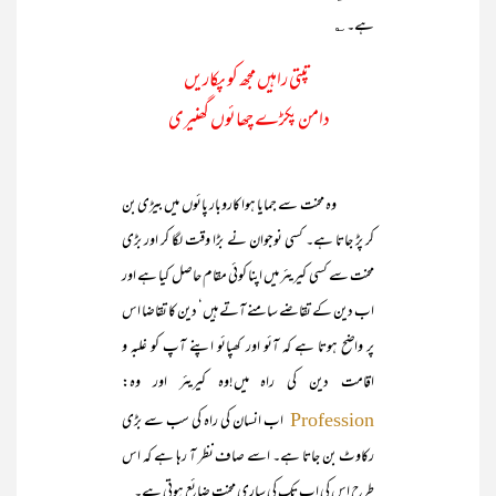
ہے۔ ؎
تپتی راہیں مجھ کو پکاریں
دامن پکڑے چھائوں گھنیری
وہ محنت سے جمایا ہوا کاروبار پائوں میں بیڑی بن
کر پڑ جاتا ہے۔ کسی نوجوان نے بڑا وقت لگا کر اور بڑی
محنت سے کسی کیریئر میں اپنا کوئی مقام حاصل کیا ہے اور
اب دین کے تقاضے سامنے آتے ہیں‘ دین کا تقاضا اس
پر واضح ہوتا ہے کہ آئو اور کھپائو اپنے آپ کو غلبہ و
اقامت دین کی راہ میں!وہ کیریئر اور وہ:
اب انسان کی راہ کی سب سے بڑی
Profession
رکاوٹ بن جاتا ہے۔ اسے صاف نظر آ رہا ہے کہ اس
طرح اس کی اب تک کی ساری محنت ضائع ہوتی ہے۔