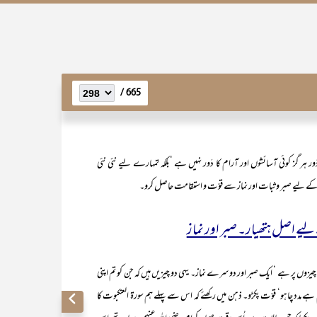
665 /
 ہر گز کوئی آسائشوں اور آرام کا دَور نہیں ہے ‘بلکہ تمہارے لیے نئی نئی
کے لیے صبر و ثبات اور نماز سے قوّت و استقامت حاصل کرو۔
یے اصل ہتھیار۔ صبر اور نماز
وں پر ہے ‘ ایک صبر اور دوسرے نماز۔ یہی دو چیزیں ہیں کہ جن کو تم اپنی
ہے مدد چاہو‘ قوّت پکڑو۔ ذہن میں رکھئے کہ اس سے پہلے ہم سورۃ العنکبوت کا