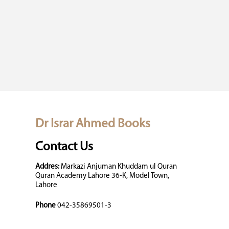
Dr Israr Ahmed Books
Contact Us
Addres:
Markazi Anjuman Khuddam ul Quran
Quran Academy Lahore 36-K, Model Town,
Lahore
Phone
042-35869501-3