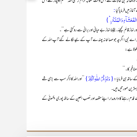
 دیکھا کہ جن حالات سے اُس وقت صحابہ کرام رضی اللہ عنہم دوچار تھے اس
:
از میں فرمایا گیا
الۡفَحۡشَآءِ وَ الۡمُنۡکَرِ ؕ}
ز قائم کیجئے۔ یقینا نماز بے حیائی اور برائی سے روکتی ہے‘‘۔
ا کہ اے نبی! اگرچہ جو مصالحانہ پھندے آپ کے لیے لگائے گئے آپ اللہ کے
لوٰۃ ہے:
 فجر کا۔‘‘
{ وَ لَذِکۡرُ اللّٰہِ اَکۡبَرُ }
ساتھ ہی فرمایا :
’’اور اللہ کا ذکر سب سے بڑی شے
ی بہترین صورتیں ہیں۔
قدم رہنے کا دارومدار اپنے مقصد اور نصب العین کے ساتھ پوری یکسوئی کے