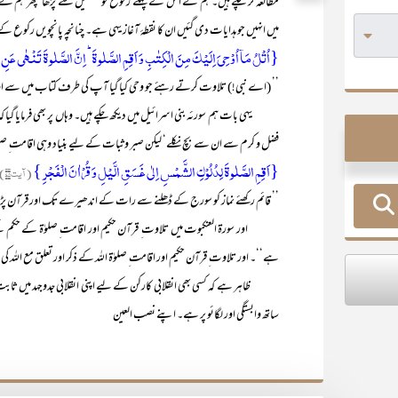
مطالعہ کر چکے ہیں۔ ہم نے اس کے پہلے رکوع کو تفصیل سے پڑھا‘ پھر ہم نے
میں انہیں جو ہدایات دی گئیں ان کا نقطۂ آغاز یہی ہے۔ چنانچہ پانچویں رکوع کے آغ
{اُتۡلُ مَاۤ اُوۡحِیَ اِلَیۡکَ مِنَ الۡکِتٰبِ وَ اَقِمِ الصَّلٰوۃَ ؕ اِنَّ الصَّلٰوۃَ تَنۡہٰی عَنِ 
’’ (اے نبی!) تلاوت کرتے رہئے جو وحی کیا گیا آپ کی طرف کتاب میں سے اور نما
یہی بات ہم سورئہ بنی اسرائیل میں دیکھ چکے ہیں۔ وہاں پر بھی فرمایا گی
فضل و کرم سے ان سے بچ نکلے‘ لیکن صبر و ثبات کے لیے بنیاد وہی اقامت ِ ص
{اَقِمِ الصَّلٰوۃَ لِدُلُوۡکِ الشَّمۡسِ اِلٰی غَسَقِ الَّیۡلِ وَ قُرۡاٰنَ الۡفَجۡرِ }
(آیت۷۸)
’’ قائم رکھئے نماز کو سورج کے ڈھلنے سے رات کے اندھیرے تک اور قرآن پڑھنا
اور سورۃ العنکبوت میں تلاوت ِ قرآن حکیم اور اقامت ِ صلوٰۃ کے حکم کے 
ہے‘‘۔ اور تلاوت ِ قرآن حکیم اور اقامت ِ صلوٰۃ اللہ کے ذکر اور تعلق مع اللہ ک
ظاہر ہے کہ کسی بھی انقلابی کارکن کے لیے اپنی انقلابی جدوجہد میں ثابت 
ساتھ وابستگی اور لگائو پر ہے۔ اپنے نصب العین