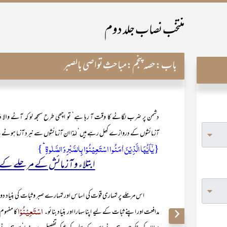
منتخب نصاب جلد دوم
باب:
حصہ پنجم:مباحثِ تواصی بالصبر
دشمن پر ضرب لگانے کا وقت آ رہا ہے‘ تو اچھی طرح سمجھ لو کہ آنے والا دَور
آزمائشوں کے دروازے کھل رہے ہیں‘ لہٰذا ان آزمائشوں سے نبرد آزما ہونے 
{یٰۤاَیُّہَا الَّذِیۡنَ اٰمَنُوا اسۡتَعِیۡنُوۡا بِالصَّبۡرِ وَ الصَّلٰوۃِ ؕ}
ابتلاء و آزمائش کے مرحلے کے ل
اس مرحلے پر تمہاری قوّت کی اساس اور تمہارے صبر و ثبات کی بنیاد دو چیز
اسْتَعِیْنُوْا
مدافعت اور اپنے ثبات کے لیے اپنا سہارا اور بنیاد بنائو۔
کا مفہوم 