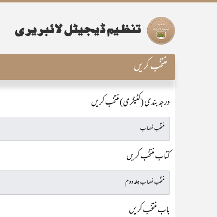
منتخب کریں
درجہ بندی (کٹیگری) منتخب کریں
کتاب منتخب کریں
باب منتخب کریں