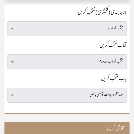
درجہ بندی (کٹیگری) منتخب کریں
کتاب منتخب کریں
باب منتخب کریں
تلاش کریں