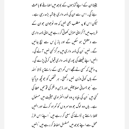
یقینا ان کے اپنے گناہوں کے بوجھ میں اضافے کا باعث
بنے گی۔ اس سے ان کی ذمہ داری بلاشبہ بڑھ رہی ہے۔
لیکن اس کا یہ مطلب بھی نہیں کہ وہ نوجوان جو اِن کے
فریب میں آ کر اپنی منزل کھوٹی کر رہے ہیں اپنی ذمہ داری
سے دستکش ہو سکیں گے اور باز پُرس سے بچ جائیں
گے۔نہیں‘ ان کی ذمہ داری میں ہرگز کمی نہیں آئے گی۔
انہیں اپنے فیصلے کی پوری ذمہ داری قبول کرنی پڑے گی۔
یہ دلیل کہ کسی نے مجھے اس گمراہی کے راستے پر ڈالا‘ اللہ
کے ہاں کوئی وزن نہیں رکھتی۔ ہر شخص کو جو کچھ دیا گیا
ہے‘ جو جسمانی صلاحیتیں اور ذہن و فکر کی قو ّتیں عطا کی
گئی ہیں‘ ان کی بنیاد پر وہ خود انفرادی حیثیت میں مسئول
ہے۔ ہاں وہ لوگ جو دوسرو ں کو گمراہ کرنے اور انہیں
غلط راستے پر ڈالنے کی سعی کر رہے ہیں‘ اپنے اس طرزِ
عمل سے اپنے بوجھ میں مسلسل اضافہ کر رہے ہیں‘ انہیں