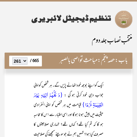
منتخب نصاب جلد دوم
باب:
حصہ پنجم:مباحثِ تواصی بالصبر
665 /
ایک کو اپنے بوجھ خود اٹھانے پڑیں گے۔ ہر شخص کو اپنی
{وَ کُلُّہُمۡ اٰتِیۡہِ یَوۡمَ
جواب دہی خود کرنی ہو گی :
الۡقِیٰمَۃِ فَرۡدًا}
قیامت میں ہر شخص کو اپنی انفرادی
حیثیت میں پیش ہونا ہو گا اور اسی اعتبار سے اس کا محاسبہ
ہو گا کہ تم کیا تھے؟ کہاں تھے؟ تمہاری صلاحیتوں کا
مصرف کیا ہوا؟ تمہیں ہم نے جو سوچنے سمجھنے کی صلاحیت