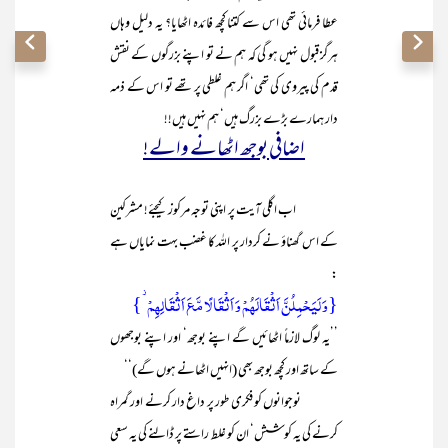
عطا فرمائی تھی اس سے کتنا کچھ فائدہ اٹھایا؟ یہ دلیل وہاں
ہرگز قبول نہیں ہو گی کہ ہم نے تو اپنے بزرگوں کے نقش
قدم کی پیروی کی تھی‘ اگر ہم غلطی پر تھے تو اس کے ذمہ
دار ہمارے بڑے بزرگ ہیں‘ ہم نہیں ہیں!!
اضافی بوجھ اٹھانے والے!
اب اگلی آیت پر اپنی توجہ مرکوز کیجئے! مشرکین
کے اس گھناؤ نے کردار پر اللہ کا غضب بہت نمایاں ہے
:
{وَ لَیَحۡمِلُنَّ اَثۡقَالَہُمۡ وَ اَثۡقَالًا مَّعَ اَثۡقَالِہِمۡ ۫}
’’یہ لوگ لازماً اٹھائیں گے اپنے بوجھ‘ اور اپنے بوجھوں
کے ساتھ اور کچھ بوجھ بھی (انہیں اٹھانے ہوں گے)‘‘
نوجوانوں کو فکری طور پر داغ دار کرنے اور گمراہ
کرنے کی یہ کوشش‘ ان کو غلط راستے پر ڈالنے کی یہ سعی