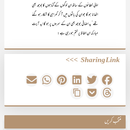
اپنی خطائوں کے ساتھ ان لوگوں کے گناہوں کا بوجھ بھی
اٹھانا ہو گا جو ان کی باتوں میں آ کر گمراہی کا شکار ہو گئے
تھے‘ یہ اضافی بوجھ بھی ان کے سروں پر ہو گا! یہ آیت
مبارکہ ان الفاظ پر ختم ہو رہی ہے :
>>>
Sharing Link
منتخب کریں