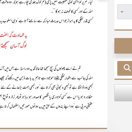
گیا۔ تم پر تو ایسی کوئی مصیبت نہیں پڑی (تم لوگ جلدی مچا رہے ہو)۔ وہ وق
اللہ کے اور کسی کا خوف نہ ہو گا‘‘۔
کسی قدر خفگی کا یہ انداز جو اس حدیث مبارکہ سے سامنے آتا ہے‘ وہی اسلوب یہاں س
یہ شہادت گہِ الفت 
لوگ آسان سمجھتے ہ
تم نے اسے پھولوں کی سیج سمجھا تھا حالانکہ یہ وہ راستہ ہے جس میں آزمائشو
اللہ کی جانب سے اظہارِ خفگی یقینا موجود ہے تاہم یہ بات ذہن میں رکھئے کہ جیسے ک
کبھی وہ ڈانٹتا ہے تو کبھی دلجوئی بھی کرتا ہے‘ اور کبھی ہمت بڑھانے کے لئ
مظاہرہ ہو یا اس سے کسی کمزوری یا تقصیر کا صدور ہو رہا ہو تو پھر زجر و توب
حقیقی مربی ہے‘ وہ اپنے بندوں کے حق میں یہ دونوں صورتیں استعمال کرتا ہ