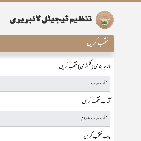
منتخب کریں
درجہ بندی (کٹیگری) منتخب کریں
کتاب منتخب کریں
باب منتخب کریں