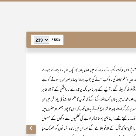
665 /
 اُس وقت کعبے کے سائے میں اپنی چادر کا ایک تکیہ سا بنائے ہوئے
یہ وسلم) اللہ کی مدد کب آئے گی (اب ہمارا پیمانۂ صبر لبریز ہونے کو ہے
 ﷺ اٹھ کر بیٹھ گئے۔ آپؐ کے چہرئہ مبارک پر قدرے ناراضگی کے آثار ظاہر
اور شدائد میں یہاں تک مبتلا کئے گئے کہ توحید کا علَم تھامنے کی پاداش میں ان
 سر پر رکھ کر اسے چیرنا شروع کرتے یہاں تک کہ اس کا پورا جسم دو حصّوں میں
 نام تک نہ لیتے تھے۔ ایسا بھی ہوتا تھا کہ لوہے کی کنگھیوں سے لوگوں کے جسموں
 بھی ہوا کہ آگ کے الائو جلائے گئے اور ان میں زندہ انسانوں کو جھونک دیا