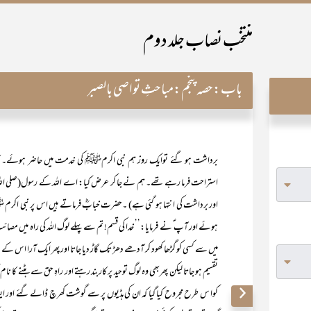
منتخب نصاب جلد دوم
باب:
حصہ پنجم:مباحثِ تواصی بالصبر
برداشت ہو گئے توایک روز ہم نبی اکرمﷺ کی خدمت میں حاضر ہوئے۔ آپؐ
استراحت فرما رہے تھے۔ ہم نے جا کر عرض کیا: اے اللہ کے رسول(صلی اللہ عل
اور برداشت کی انتہا ہو گئی ہے) ۔حضرت خبابؓ فرماتے ہیں اس پر نبی اکرم
ہوئے اور آپ ؐ نے فرمایا:’’ خدا کی قسم! تم سے پہلے لوگ اللہ کی راہ میں مصائب 
میں سے کسی کو گڑھا کھود کر آدھے دھڑ تک گاڑ دیا جاتا اور پھر ایک آرا اس کے
تقسیم ہو جاتا لیکن پھربھی وہ لوگ توحید پر کاربند رہتے اور راہِ حق سے ہٹنے کا
کوا س طرح مجروح کیا گیا کہ ان کی ہڈیوں پر سے گوشت کھرچ ڈالے گئے اور ایسا