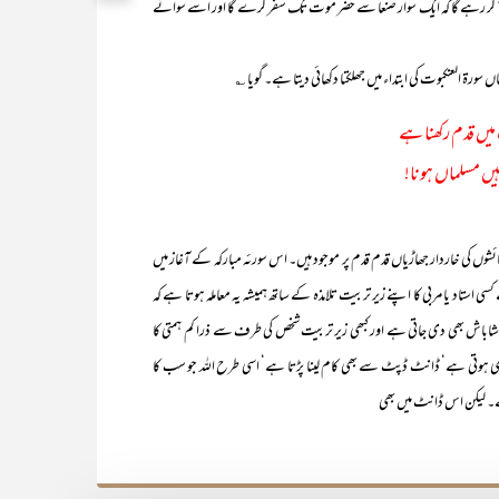
ت آ کر رہے گا کہ ایک سوار صنعا سے حضر موت تک سفر کرے گا اور اسے سوائے
ورۃ العنکبوت کی ابتداء میں جھلکتا دکھائی دیتا ہے۔ گویا ؎
میں قدم رکھنا ہے
یں مسلماں ہونا!
ں کی خاردار جھاڑیاں قدم قدم پر موجود ہیں۔ اس سورئہ مبارکہ کے آغاز میں
سی استاد یا مربی کا اپنے زیر تربیت تلامذہ کے ساتھ ہمیشہ یہ معاملہ ہوتا ہے کہ
ے شاباش بھی دی جاتی ہے اور کبھی زیر تربیت شخص کی طرف سے ذرا کم ہمتی کا
یخ بھی ہوتی ہے‘ ڈانٹ ڈپٹ سے بھی کام لینا پڑتا ہے‘ اسی طرح اللہ جو سب کا
ے۔ لیکن اس ڈانٹ میں بھی