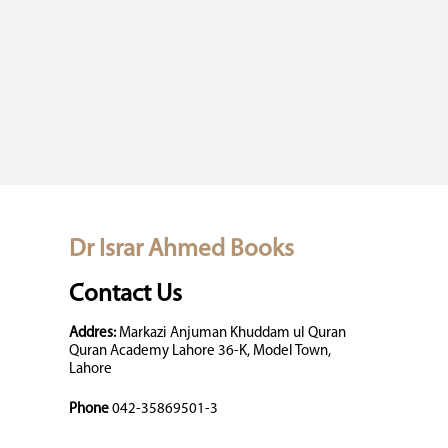
Dr Israr Ahmed Books
Contact Us
Addres:
Markazi Anjuman Khuddam ul Quran
Quran Academy Lahore 36-K, Model Town,
Lahore
Phone
042-35869501-3