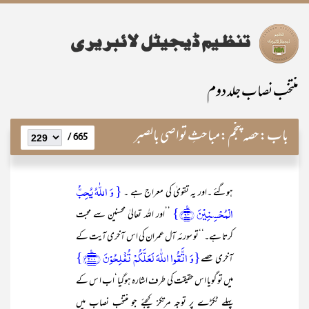
منتخب نصاب جلد دوم
باب:
حصہ پنجم:مباحثِ تواصی بالصبر
665 /
{ وَ اللّٰہُ یُحِبُّ
ہوگئے ۔اور یہ تقویٰ کی معراج ہے ۔
الۡمُحۡسِنِیۡنَ ﴿٪۹۳﴾}
’’اور اللہ تعالیٰ محسنین سے محبت
کرتا ہے۔‘‘تو سورئہ آل عمران کی اس آخری آیت کے
{وَ اتَّقُوا اللّٰہَ لَعَلَّکُمۡ تُفۡلِحُوۡنَ ﴿۲۰۰﴾٪}
آخری حصے
میں تو گویا اس حقیقت کی طرف اشارہ ہوگیا‘اب ا س کے
پہلے ٹکڑے پر توجہ مرتکز کیجئے جو منتخب نصاب میں