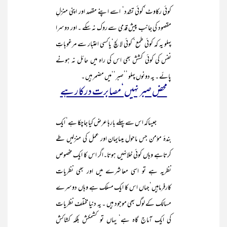
کوئی رکاوٹ‘کوئی تشدد‘ اسے اپنے مقصد اور اپنی منزلِ
مقصود کی جانب پیش قدمی سے روک نہ سکے ۔ اور دوسرا
پہلو یہ کہ کوئی طمع‘ کوئی لالچ‘یاکسی اعتبار سے مرغوباتِ
نفس کی کوئی کشش بھی اس کی راہ میں حائل نہ ہونے
پائے ۔ یہ دونوں پہلو ’’صبر‘‘میں مضمر ہیں ۔
محض صبر نہیں‘مصابرت درکار ہے
جیساکہ اس سے پہلے بارہا عرض کیا جاچکا ہے‘ ایک
بندۂ مؤمن جس ماحول میںایمان اور عمل کی منزلیں طے
کرتاہے وہاں کوئی خلانہیں ہوتا۔اگر اس کا ایک مخصوص
نظریہ ہے تو اسی معاشرے میں اور بھی نظریات
کارفرماہیں‘جہاں اس کا ایک مسلک ہے وہاں دوسرے
مسالک کے لوگ بھی موجود ہیں ۔ یہ دنیا مختلف نظریات
کی ایک آماج گاہ ہے‘ یہاں تو کشمکش بلکہ کشاکش