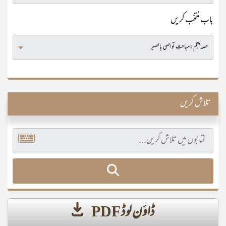
باب منتخب کریں
تلاش کریں
ڈاؤن لوڈ PDF