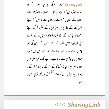
ہوکر رہے گی ۔ چنانچہ’’صبر‘ ‘کے بعد
(struggle)
وَصَابِرُوْا
دوسرالفظ یہاں آیا ’’
‘‘۔مصابرہ کا لفظ مجاہدہ اور
مقابلہ کے وزن پر آتا ہے۔مراد یہ ہے کہ اہلِ کفراپنے
نظریات کے دفاع میں صبر کریں گے‘ اہلِ شرک اپنے
معبود انِ باطل کے لئے ایثار کا وطیرہ اپنائیں گے‘ اے
اہلِ ایمان! تمہیں اللہ کے لئے‘ اس کے دین کی سر
بلندی کے لئے صبر کرنا ہے اور صبر میں ان سب
معاندین پر بازی لے جانا ہے ۔ جب تک تم انہیں اس
مقابلۂ صبر میں نیچا نہ دکھائو گے‘ آگے نہ بڑھ سکو گے۔
ہونا یہ چاہئے کہ اس تصادم ‘کشمکش اور ٹکرائو میں تمہارا
صبر
>>>
Sharing Link