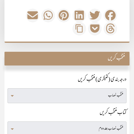
منتخب کریں
درجہ بندی (کٹیگری) منتخب کریں
کتاب منتخب کریں