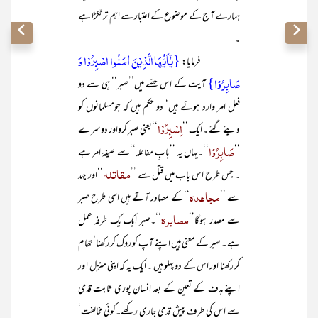
ہمارے آج کے موضوع کے اعتبار سے اہم تر ٹکڑا ہے
۔
{یٰۤاَیُّہَا الَّذِیۡنَ اٰمَنُوا اصۡبِرُوۡا وَ
فرمایا:
صَابِرُوۡا}
آیت کے اس حصّے میں’’صبر‘‘ ہی سے دو
فعل امر وارد ہوئے ہیں‘ دو حکم ہیں کہ جومسلمانوں کو
اِصْبِرُوْا
دیئے گئے ۔ ایک ’’
‘‘یعنی صبر کرواور دوسرے
صَابِرُوْا
’’
‘‘۔یہاں یہ ’’بابِ مفاعلہ‘‘سے صیغۂ امر ہے
مقاتلہ
۔ جس طرح اس باب میں قتل سے ’’
‘‘اور جہد
مجاہدہ
سے ’’
‘‘کے مصادر آتے ہیں اسی طرح صبر
مصابرہ
سے مصدر ہوگا’’
‘‘۔صبر ایک یک طرفہ عمل
ہے ۔ صبر کے معنی ہیں اپنے آپ کو روک کر رکھنا‘ تھام
کر رکھنا اور اس کے دو پہلو ہیں ۔ ایک یہ کہ اپنی منزل ا ور
اپنے ہدف کے تعین کے بعد انسان پوری ثابت قدمی
سے اس کی طرف پیش قدمی جاری ر کھے۔کوئی مخالفت‘