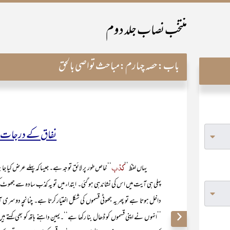
منتخب نصاب جلد دوم
باب:
حصہ چہارم:مباحث تواصی بالحق
نفاق کے درجات او
کذب
یہاں لفظ ’’
‘‘ خاص طور پر لائق توجہ ہے۔ جیسا کہ پہلے عرض کیا جا چ
پہلی ہی آیت میں اس کی نشاندہی ہو گئی۔ ابتداء میں تو یہ کذب سادہ سے ج
داخل ہوتا ہے تو پھر یہ جھوٹی قسموں کی شکل اختیار کرتا ہے۔ چنانچہ دوسری آیت
’’انہو ں نے اپنی قسموں کو ڈھال بنا رکھا ہے‘‘۔یمین داہنے ہاتھ کو بھی کہتے ہی