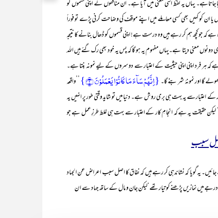
ا جاتاہے۔ یہاں یہ لفظ اسی معنی میں آیا ہے۔ ان منافقوں نے اپنی قسموں کو
یا ان کو کہیں بھی کسی معاملے میں اپنے موقف کی وضاحت کرنی پڑے تو فوراً
 ہے کہ جو کچھ ہم کر رہے ہیں وہ درست ہے! اپنی قسموں کو ڈھال بنانے کا نتیجہ
ی دونوں معنی دیتا ہے۔یہاں مفہوم یہ ہو گا کہ پس یہ خود بھی رک گئے ہیں اللہ
ہ ہر فرد اپنی اپنی حیثیت کے اعتبار سے دوسروں کے لیے نمونہ بنتا ہے۔
{اِنَّہُمۡ سَآءَ مَا کَانُوۡا یَعۡمَلُوۡنَ ﴿۲﴾}
ولے گا اور نمونۂ شر بنے گا۔
’’واقعہ
ار کے اعتبارسے یہ بہت ہی بری روش ہے۔ دنیا میں تو شاید وقتی طور پر انہیں یہ
‘ لیکن حقیقت یہ ہے کہ انجامِ کار کے اعتبار سے بہت ہی غلط طرزِ عمل ہے جو
اصل سبب
جائیں۔ یہ گویا کہ نشاندہی کر رہے ہیں کہ نفاق کا اصل سبب اعراض عن الجہاد
سی درجے میں نمازیں پڑھنے کو تیار تھے‘لیکن جان و مال کے ساتھ جہاد سے ا ن