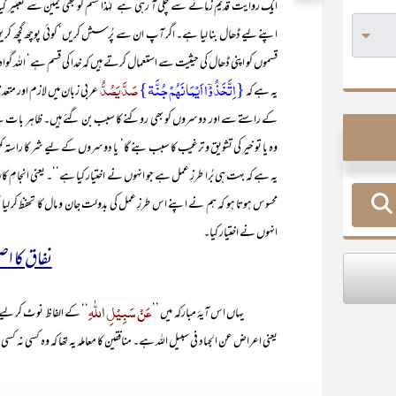
ایک روایت قدیم زمانے سے چلی آ رہی ہے‘ لہٰذا قسم کو بھی یمین سے تعبیر کی
اپنے لیے ڈھال بنا لیا ہے۔ اگر آپ ان سے پُرسش کریں‘ کوئی پوچھ گچھ کریں 
قسموں کو اپنی ڈھال کی حیثیت سے استعمال کرتے ہیں کہ خدا کی قسم ہے‘ اللہ گواہ
{اِتَّخَذُوۡۤا اَیۡمَانَہُمۡ جُنَّۃ}
صَدَّ یَصُدُّ
یہ ہے کہ
عربی زبان میں لازم اور متعد
کے راستے سے اور دوسروں کو بھی روکنے کا سبب بن گئے ہیں۔ ظاہر بات ہے ک
وہ یا تو خیر کی تشویق و ترغیب کا سبب بنے گا‘ یا دوسروں کے لیے شر کا راستہ کھ
یہ ہے کہ بہت ہی بُرا طرزِ عمل ہے جو انہوں نے اختیار کیا ہے‘‘۔ یعنی انجامِ ک
محسوس ہوتا ہو کہ ہم نے اپنے اس طرزِ عمل کی بدولت جان و مال کا تحفظ کر لیا
انہوں نے اختیار کیا۔
نفاق کا 
عَنْ سَبِیْلِ اللّٰہِ
یہاں اس آیۂ مبارکہ میں ’’
‘‘ کے الفاظ نوٹ کر لیے 
یعنی اعراض عن الجہاد فی سبیل اللہ ہے۔ منافقین کا معاملہ یہ تھا کہ وہ کسی نہ ک