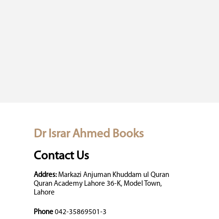
Dr Israr Ahmed Books
Contact Us
Addres:
Markazi Anjuman Khuddam ul Quran
Quran Academy Lahore 36-K, Model Town,
Lahore
Phone
042-35869501-3