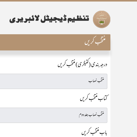
منتخب کریں
درجہ بندی (کٹیگری) منتخب کریں
کتاب منتخب کریں
باب منتخب کریں