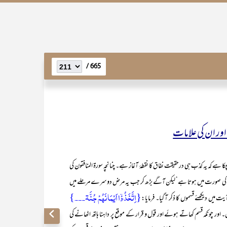
665 /
ر ان کی علامات
کا ہے کہ یہ کذب ہی درحقیقت نفاق کا نقطۂ آغاز ہے۔ چنانچہ سورۃ المنافقون کی
ھوٹ کی صورت میں ہوتا ہے‘ لیکن آگے بڑھ کر جب یہ مرض دوسرے مرحلے میں
{اِتَّخَذُوۡۤا اَیۡمَانَہُمۡ جُنَّۃ۔۔۔}
 میں دیکھئے قسموں کا ذکر آ گیا۔ فرمایا:
ں۔ اور چونکہ قسم کھاتے ہوئے اور قول و قرار کے موقع پر داہنا ہاتھ اٹھانے کی