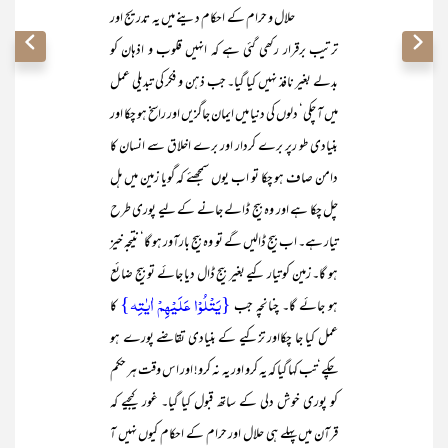
حلال و حرام کے احکام دینے میں یہ تدریج اور
ترتیب برقرار رکھی گئی ہے کہ انہیں قلوب و اذہان کو
بدلے بغیر نافذ نہیں کیا گیا۔ جب ذہن و فکر کی تبدیلی عمل
میں آ چکی‘ دلوں کی دنیا میں ایمان جاگزیں اور راسخ ہو چکا اور
بنیادی طو رپر برے کردار اور برے اخلاق سے انسان کا
دامن صاف ہو چکا تو اب یوں سمجھئے کہ گویا زمین میں ہل
چل چکا ہے اور وہ بیج ڈالے جانے کے لیے پوری طرح
تیار ہے۔ اب بیج ڈالیں گے تو وہ بیج بارآور ہو گا‘ نتیجہ خیز
ہو گا۔ زمین کو تیار کیے بغیر بیج ڈال دیا جائے تو بیج ضائع
{یَتۡلُوۡا عَلَیۡہِمۡ اٰیٰتِہ}
ہو جائے گا۔ چنانچہ جب
کا
عمل کیا جا چکااور تزکیے کے بنیادی تقاضے پورے ہو
چکے‘تب کہا گیا کہ یہ کرو اور یہ نہ کرو! اور اس وقت ہر حکم
کو پوری خوش دلی کے ساتھ قبول کیا گیا۔ غور کیجیے کہ
قرآن میں پہلے ہی حلال اور حرام کے احکام کیوں نہیں آ