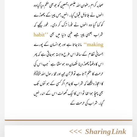
صحابہ کرام رضوان اللہ علیہم اجمعین کو جو بھی حکم دیا گیا وہ
انہوں نے بلاتأمل قبول کیا۔ انہیں جس چیز کے چھوڑے
کو کہا گیا وہ انہوں نے فوراً ترک کر دی۔ غور کیجیے کہ
شراب جیسی چیز جسے طبی دنیا میں بھی
’’habit
مانا جاتا ہے اور جو انسان کے پورے
making‘‘
جسمانی نظام کے ساتھ اس طرح وابستہ ہو جاتی ہے کہ پھر
اس کا دفعتاً چھوڑ دینا نقصان دہ ہو سکتا ہے ‘ جب اس کی
حرمت کا حکم آتا ہے تو قرآن مجید اور محمدٌ رسول اللہﷺ
کا اعجاز دیکھئے کہ شراب کا جام اگر کسی کے ہونٹوں تک
بھی پہنچا ہوا تھا تو اس کا ایک گھونٹ اس کے اندر نہیں
گیا۔ شراب کی حرمت کے
>>>
Sharing Link