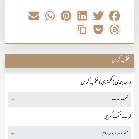
منتخب کریں
درجہ بندی (کٹیگری) منتخب کریں
کتاب منتخب کریں