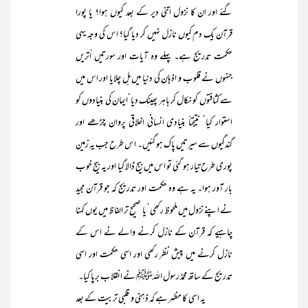
گئے اور ان کا نزول اتنی دیر کے بعد کیوں ہوا؟ یا پورا
قرآن یک دم کیوں نازل نہیں کر دیا گیا؟ اس کی وجہ یہی
حکمت تدریج ہے۔ پہلے وہ آیات اور سورتیں اُتریں
جنہوں نے قلوب و اذہان کی دنیا میں ہل چلایا اور اس میں
سے کثافتوں کو نکال کر باہر پھینک دیا‘ایمان کی بنیادوں کو
استوار کیا‘ نتیجتاً بنیادی انسانی اخلاقی پروان چڑھے اور
گندگیوں سے سیرتیں پاک ہو گئیں۔ اس طرح جب یہ زمین
پوری طرح تیار ہو گئی تو اس میں بیج ڈالا گیا اور یہ بیج خوب
بار آور ہوا۔ یہ ہے وہ حکمت اور تدریج کہ جو قرآن مجید
نے اپنے نزول میں ملحوظ رکھی‘ یا صحیح تر الفاظ میں یوں کہنا
چاہیے کہ قرآن کے نازل کرنے والے نے اس کے
نازل کرنے میں پیش نظر رکھی اور اسی حکمت اور اسی
تدریج کے ساتھ محمدٌ رسول اللہﷺ نے انقلاب برپا کیا۔
یہ اسی کا مظہر ہے کہ ذہنی و قلبی تربیت کے بعد