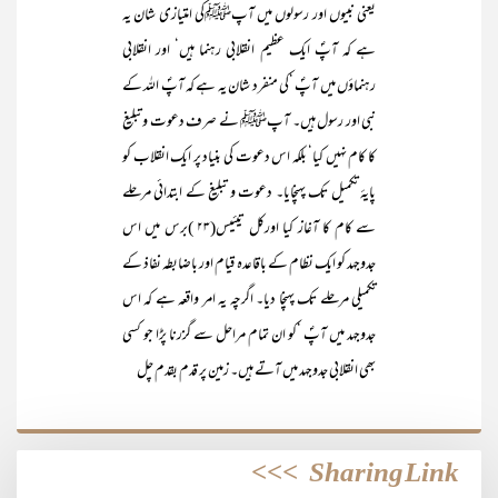
یعنی نبیوں اور رسولوں میں آپﷺکی امتیازی شان یہ
ہے کہ آپؐ ایک عظیم انقلابی رہنما ہیں‘ اور انقلابی
رہنماؤں میں آپؐ ‘کی منفرد شان یہ ہے کہ آپؐ اللہ کے
نبی اور رسول ہیں۔ آپﷺ نے صرف دعوت و تبلیغ
کا کام نہیں کیا‘ بلکہ اس دعوت کی بنیاد پر ایک انقلاب کو
پایۂ تکمیل تک پہنچایا۔ دعوت و تبلیغ کے ابتدائی مرحلے
سے کام کا آغاز کیا اورکل تیئیس(۲۳ )برس میں اس
جدوجہد کو ایک نظام کے باقاعدہ قیام اور باضابطہ نفاذ کے
تکمیلی مرحلے تک پہنچا دیا۔ اگرچہ یہ امر واقعہ ہے کہ اس
جدوجہد میں آپؐ ‘کو ان تمام مراحل سے گزرنا پڑا جو کسی
بھی انقلابی جدوجہد میں آتے ہیں۔ زمین پر قدم بقدم چل
>>>
Sharing Link