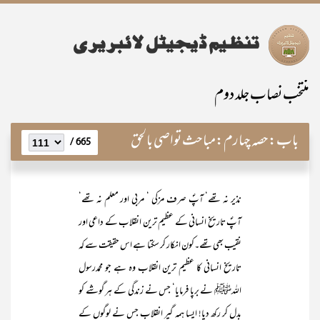
منتخب نصاب جلد دوم
باب:
حصہ چہارم:مباحث تواصی بالحق
665 /
نذیر نہ تھے‘ آپؐ صرف مزکی ‘ مربی اور معلم نہ تھے‘
آپؐ تاریخ انسانی کے عظیم ترین انقلاب کے داعی اور
نقیب بھی تھے۔کون انکار کر سکتا ہے اس حقیقت سے کہ
تاریخ انسانی کا عظیم ترین انقلاب وہ ہے جو محمدرسول
اللہﷺ نے برپا فرمایا‘ جس نے زندگی کے ہر گوشے کو
بدل کر رکھ دیا! ایسا ہمہ گیر انقلاب جس نے لوگوں کے