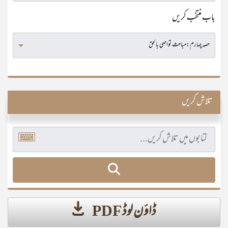
باب منتخب کریں
تلاش کریں
ڈاؤن لوڈ PDF