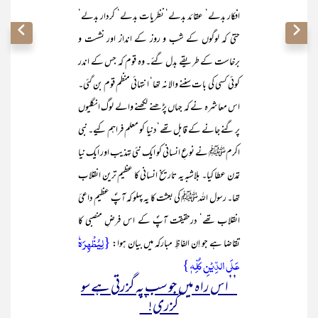
افکار بدلے‘ عقائد بدلے‘ نظریات بدلے‘ کردار بدلے‘
حتیٰ کہ لوگوں کے شب و روز کے انداز اور نشست و
برخاست کے طریقے بدل گئے۔ وہ قوم کہ جس کے اندر
کوئی کسی کی بات سننے والا نہ تھا‘ انتہائی منظم قوم بن گئی۔
اس معاشرہ نے کہ جہاں پڑھنے لکھنے والے لوگ انگلیوں
پر گنے جانے کے قابل تھے‘دنیا کو معلم فراہم کیے۔ نبی
اکرمﷺ نے نوعِ انسانی کو ایک نئی تہذیب اور ایک نیا
تمدن عطا کیا۔ بلاشبہ یہ تاریخ انسانی کا عظیم ترین انقلاب
تھا۔ رسول اللہﷺ کی بعثت کا یہ پہلو کہ آپؐ عظیم داعیٔ
انقلاب تھے‘ درحقیقت آپؐ کے اس فرضِ منصبی کا
{لِیُظۡہِرَہٗ
تقاضا ہے جو اِن الفاظِ مبارکہ میں بیان ہوا:
عَلَی الدِّیۡنِ کُلِّہٖ}
’’اس راہ میں جو سب پہ گزرتی ہے سو
گزری!‘‘