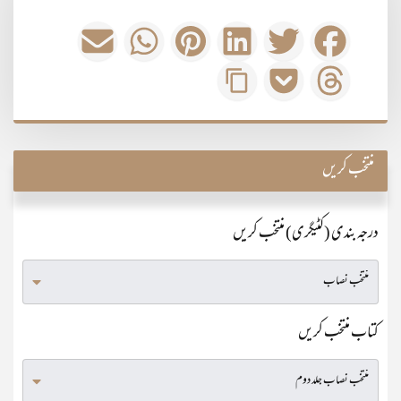
منتخب کریں
درجہ بندی (کٹیگری) منتخب کریں
کتاب منتخب کریں