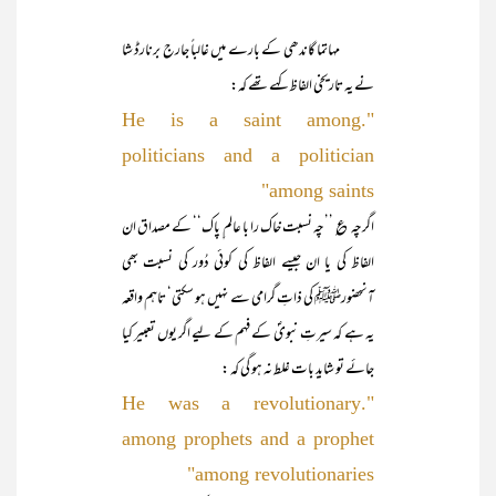
مہاتما گاندھی کے بارے میں غالباً جارج برنارڈ شا
نے یہ تاریخی الفاظ کہے تھے کہ:
".He is a saint among
politicians and a politician
among saints"
اگرچہ ؏ ’’چہ نسبت خاک را با عالم ِ پاک‘‘ کے مصداق ان
الفاظ کی یا ان جیسے الفاظ کی کوئی دُور کی نسبت بھی
آنحضورﷺ کی ذاتِ گرامی سے نہیں ہو سکتی‘ تاہم واقعہ
یہ ہے کہ سیرتِ نبویؐ کے فہم کے لیے اگر یوں تعبیر کیا
جائے تو شاید بات غلط نہ ہو گی کہ :
".He was a revolutionary
among prophets and a prophet
among revolutionaries"