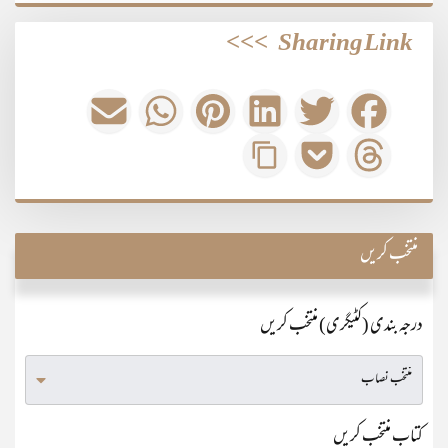
>>>
Sharing Link
منتخب کریں
درجہ بندی (کٹیگری) منتخب کریں
کتاب منتخب کریں