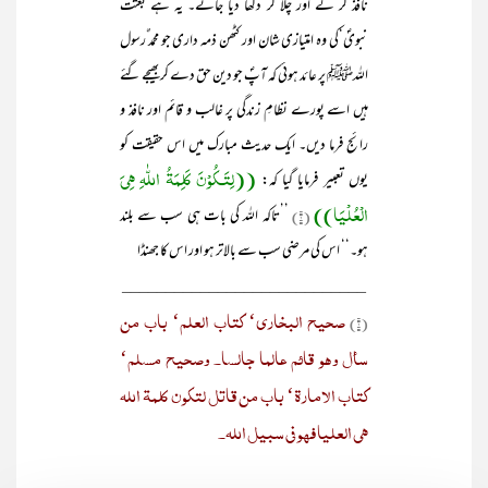
نافذ کر کے اور چلا کر دکھا دیا جائے۔ یہ ہے بعثت
نبویؐ‘کی وہ امتیازی شان اور کٹھن ذمہ داری جو محمد ٌرسول
اللہﷺ پر عائد ہوئی کہ آپؐ جو دین حق دے کر بھیجے گئے
ہیں اسے پورے نظامِ زندگی پر غالب و قائم اور نافذ و
رائج فرما دیں۔ ایک حدیث مبارک میں اس حقیقت کو
((لِتَـکُوْنَ کَلِمَۃُ اللّٰہِ ھِیَ
یوں تعبیر فرمایا گیا کہ:
الْعُلْیَا))
(۱)
’’تاکہ اللہ کی بات ہی سب سے بلند
ہو۔‘‘ اس کی مرضی سب سے بالاتر ہو اور اس کا جھنڈا
____________________________
صحیح البخاری‘ کتاب العلم‘ باب من
(۱)
سأل وھو قائم عالما جالسا۔ وصحیح مسلم‘
کتاب الامارۃ‘ باب من قاتل لتکون کلمۃ اللہ
ھی العلیا فھو فی سبیل اللہ۔