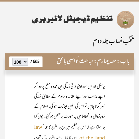
منتخب نصاب جلد دوم
باب:
حصہ چہارم:مباحث تواصی بالحق
665 /
پرسنل لاء میں اور اپنی ذاتی زندگی میں محدود سطح پر وہ اگر
اپنے مذاہب اور اپنے عقائد و رسوم کے مطابق زندگی
بسر کرنا چاہیں تو اس کی انہیں اجازت ہو گی۔اسلام کے
دَورِ زوال و انحطاط میں یہ صورت برعکس ہو گئی۔ یوں کہا
جا سکتا ہے کہ اس برعظیم میں دین انگریز کا تھا‘
law
اُس کا تھا۔ دین انگریز کے تحت
of the land