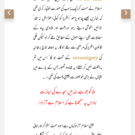
اسلام نے سمٹ کر ایک مذہب کی صورت اختیار کر لی تھی
کہ نمازیں جیسے چاہو پڑھو‘ انگریز کو کوئی اعتراض نہ تھا‘
اذانیں بخوشی دیتے رہو‘ وراثت اور شادی بیاہ کے
معاملات بھی اپنے اصول کے مطابق طے کر لو‘ لیکن ملکی
قانون انگریز کی مرضی سے طے ہو گا۔ یہ معاملہ تاجِ برطانیہ
کی
کے تحت ہو گا‘ اس میں تم
sovereignty
مداخلت نہیں کر سکتے! یہ تھا وہ تصور جس کے بارے میں
اقبال نے بڑی خوبصورت پھبتی چست کی تھی : ؎
ملا کو جو ہے ہند میں سجدے کی اجازت
ناداں یہ سمجھتا ہے کہ اسلام ہے آزاد!
یعنی اسلام آزادکہاں ہے؟ وہ سمٹ سکڑ کر اور اپنی