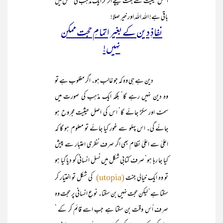
اصل حیثیت سے بہت نیچے اتر کر ایک مذہب کی شکل میں
باقی ہے! اللہ اللہ اور خیر صلا!
نفاذِ دین کے بغیر اتمامِ حجت ممکن
نہیں!
دین ہے ہی وہ کہ جو غالب ہو۔ اگر مغلوب ہے تو
وہ دین نہیں رہے گا‘ بلکہ ایک مذہب کی صورت میں
سمٹ اور سکڑ جائے گا‘ اس کی اصل حیثیت مجروح ہو
جائے گی۔ اس پہلو سے غور کیا جائے تو معلوم ہو گا کہ
اعلیٰ سے اعلیٰ نظام بھی اگر صرف نظری اعتبار سے پیش
کیا جا رہا ہو‘ صرف کتابی شکل میں نسل انسانی کو دیا گیا ہو
تو وہ ایک خیالی جنت
کی شکل تو اختیار کر
(utopia)
سکتا ہے‘ لیکن حجت نہیں بن سکتا۔ نوعِ انسانی پر حجت وہ
صرف اُس وقت بن سکتا ہے جب اسے قائم کر کے ‘