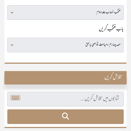
باب منتخب کریں
تلاش کریں