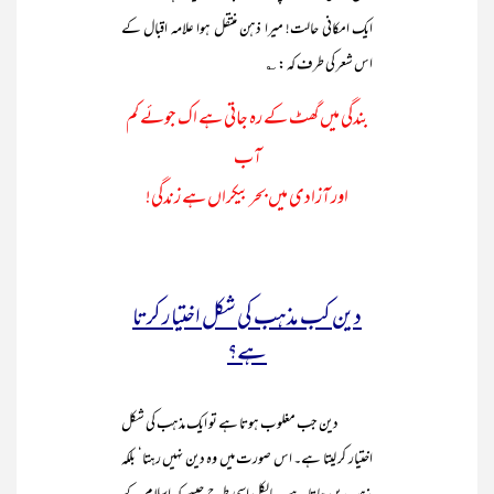
ایک امکانی حالت! میرا ذہن منتقل ہوا علامہ اقبال کے
اس شعر کی طرف کہ : ؎
بندگی میں گھٹ کے رہ جاتی ہے اک جوئے کم
آب
اور آزادی میں بحر بیکراں ہے زندگی!
دین کب مذہب کی شکل اختیار کرتا
ہے؟
دین جب مغلوب ہوتا ہے تو ایک مذہب کی شکل
اختیار کر لیتا ہے۔ اس صورت میں وہ دین نہیں رہتا‘ بلکہ