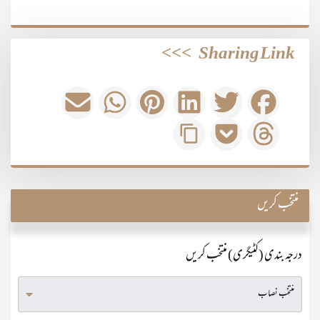
>>>
Sharing Link
منتخب کریں
درجہ بندی (کٹیگری) منتخب کریں