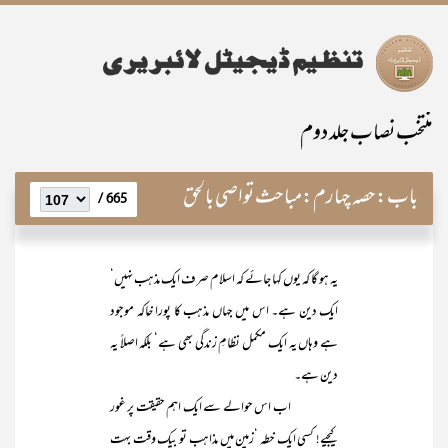
منتخب نصاب جلد دوم
باب:
حصہ چہارم:مباحث تواصی بالحق
665 /
یہ ہو گا کہ یوں کہا جائے کہ اسلام صرف ایک مذہب نہیں‘
ایک دین ہے۔ اس میں جہاں مذہب کا پورا خاکہ موجود
ہے وہاں یہ ایک مکمل نظامِ زندگی بھی ہے‘ بلکہ اصلاً یہ
دین ہے۔
اب اس حوالے سے ایک اہم حقیقت پر غور
کیجیے! کسی ایک خطہ ‘زمین میں مذاہب تو بیک وقت بہت