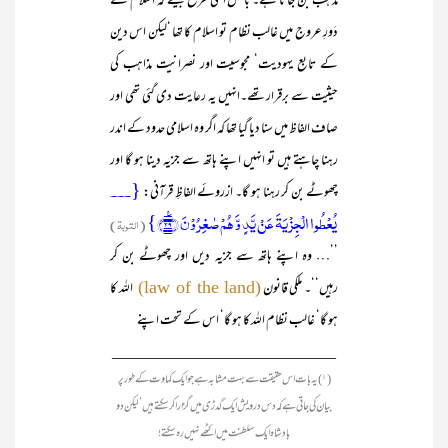
مذہب بن جاتا ہے۔ بالکل اسی طرح جیسے کہ اسلام کے
دَورِ عروج میں غالب نظام تو اسلام کا تھا ‘لیکن اس دین
کے تابع یہودیت‘ مجوسیت اور نصرانیت مذاہب کی
حیثیت سے برقرار تھے۔انہیں یہ رعایت دی گئی تھی اور
صاف الفاظ میں سنا دیا گیا تھا کہ اگر وہ اسلامی حدود کے اندر
رہنا چاہتے ہیں تو انہیں اپنے ہاتھ سے جزیہ دینا ہو گا اور
{۔۔۔
چھوٹے بن کر رہنا ہو گا۔ ازروئے الفاظِ قرآنی:
یُعۡطُوا الۡجِزۡیَۃَ عَنۡ ‌یَّدٍ وَّ ہُمۡ صٰغِرُوۡنَ ﴿٪۲۹﴾}
(التوبۃ)
’’… وہ اپنے ہاتھ سے جزیہ دیں اور چھوٹے بن کر
رہیں‘‘۔ ملکی قانون
اللہ کا
(law of the land)
ہو گا‘ غالب نظام اللہ کا ہو گا‘ اس کے تحت اپنے
____________________________
(۱) یہ بات اس حقیقت سے بہت مشابہ ہے جو ایک کہاوت کے طور پر
بیان کی جاتی ہے کہ دس درویش ایک گدڑی میں گزارا کر سکتے ہیں ‘لیکن دو
بادشاہ ایک سلطنت میں اکٹھے نہیں رہ سکتے!