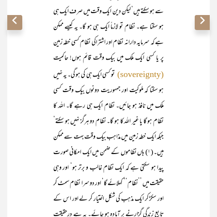
سے ہو سکتے ہیں‘ لیکن دین ایک وقت میں صرف ایک ہی
ہو سکتا ہے۔ نظام تو لازماً ایک ہی ہو گا۔ یہ کیسے ممکن
ہے کہ سرمایہ دارانہ نظام اور اشتراکی نظام کسی خطہ زمین
پر یا کسی ایک ملک میں بیک وقت قائم ہوں! حاکمیت
تو کسی ایک ہی کی ہو گی۔ یہ نہیں
(sovereignty)
ہو سکتا کہ ملوکیت اور جمہوریت دونوں بیک وقت کسی
ملک میں نافذ ہو جائیں۔ نظام ایک ہی رہے گا۔ اللہ کا
نظام ہو گا یا غیر اللہ کا ہو گا۔ نظام دو ہرگز نہیں ہو سکتے‘
جبکہ ایک خطہ زمین میں مذاہب بیک وقت بہت سے ممکن
ہیں۔ (۱) ہاں نظاموں کے ضمن میں ایک امکانی صورت
پیدا ہو سکتی ہے کہ ایک نظام غالب و برتر ہو‘ اور وہی
حقیقت میں ’’نظام‘‘ کہلائے گا‘ اور دوسرا نظام سمٹ کر
اور سکڑ کر ایک مذہب کی شکل اختیار کر لے اور اس کے
تابع زندگی گزارنے پر آمادہ ہو جائے۔ یہ ہے درحقیقت