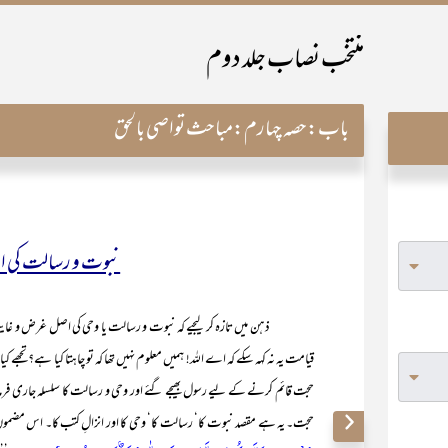
منتخب نصاب جلد دوم
باب:
حصہ چہارم:مباحث تواصی بالحق
نبوت و رسالت کی 
ذہن میں تازہ کر لیجیے کہ نبوت و رسالت یا وحی کی اصل غرض و غایت کیا ہ
قیامت یہ نہ کہہ سکے کہ اے اللہ! ہمیں معلوم نہیں تھا کہ تو چاہتا کیا ہے؟ تجھے 
حجت قائم کرنے کے لیے رسول بھیجے گئے اور وحی و رسالت کا سلسلہ جاری فرمایا 
حجت۔ یہ ہے مقصد نبوت کا‘ رسالت کا‘ وحی کا اور انزالِ کتب کا۔ اس مضمو