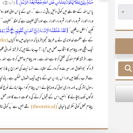
مُنۡذِرِیۡنَ لِئَلَّا یَکُوۡنَ لِلنَّاسِ عَلَی اللّٰہِ حُجَّۃٌۢ بَعۡدَ الرُّسُلِ }
(آیت ۱۶۵)
’’ر
پاس اللہ کے مقابلے میں کوئی دلیل باقی نہ رہے‘‘۔ ان کے پاس اپنی غلط رو
وراء الوراء ثم وراء الوراء ثم وراء الوراء ہے اور اتنی لطیف ہے کہ لفظ ’’لطی
{لَقَدۡ خَلَقۡنَا الۡاِنۡسَانَ فِیۡۤ اَحۡسَنِ تَقۡوِیۡمٍ ۫﴿۴﴾ثُمَّ رَدَدۡنٰہُ اَسۡفَلَ سٰفِلِیۡنَ ۙ﴿۵﴾}
مکین‘ اسفل سافلین‘
کے لیے حکمت خداوندی نے یہ طریقہ تجویز فرمایا کہ درمیان میں دو کڑیاں
(links)
ایک ایلچی اور پیغامبر کا انتخاب عمل میں آیا۔ آپ جانتے ہیں کہ فرشتہ نورانی 
ہے۔ فرشتہ کلام اللہ کی تلقی کرتا ہے اللہ سے۔ وہ پیغام حاصل کرتا ہے اللہ 
فرد کو ‘جو اَخلاق اور سیرت و کردار کے اعتبار سے انسانیت کی معراج پر ف
سے قرب رکھتے ہیں اور اس بنا ء پر ان کے مابین ایک اتصال ممکن ہے۔ چنانچہ 
رسولِ بشر کی یہ ذمہ داری ہوئی کہ وہ پہنچائے اس پیغام کو اپنے ابنائے نوع تک۔اس
لوگوں تک پہنچائے گا‘ انہیں اس کے قبول کرنے کی دعوت دے گا اور عمل سے 
پیغام محض کوئی نظری یا خیالی‘
شے نہیں ہے‘ یہ کوئی نا
(theoretical)