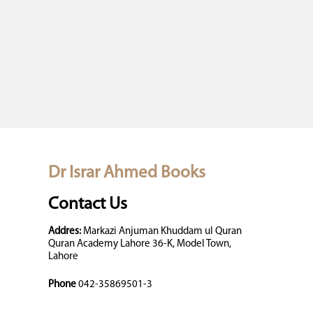
Dr Israr Ahmed Books
Contact Us
Addres:
Markazi Anjuman Khuddam ul Quran
Quran Academy Lahore 36-K, Model Town,
Lahore
Phone
042-35869501-3