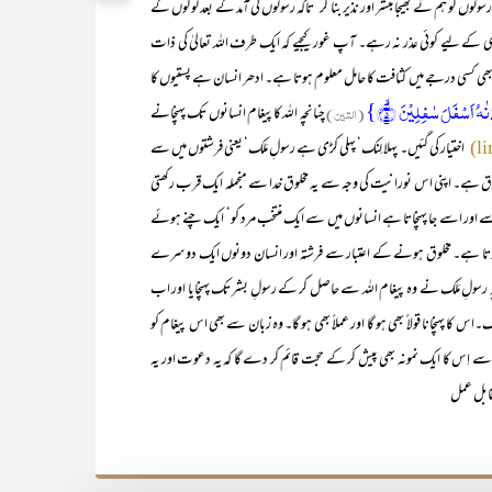
سولوں کو ہم نے بھیجا مبشر اور نذیر بنا کر‘ تاکہ رسولوں کی آمد کے بعد لوگوں کے
ی کے لیے کوئی عذر نہ رہے۔ آپ غور کیجیے کہ ایک طرف اللہ تعالیٰ کی ذات
ف‘‘ بھی کسی درجے میں کثافت کا حامل معلوم ہوتا ہے۔ ادھر انسان ہے پستیوں کا
(التین)
چنانچہ اللہ کاپیغام انسانوں تک پہنچانے
اختیار کی گئیں۔ پہلا لِنک‘ پہلی کڑی ہے رسولِ مَلک‘ یعنی فرشتوں میں سے
مخلوق ہے۔ اپنی اس نورانیت کی وجہ سے یہ مخلوق خدا سے منجملہ ایک قرب رکھتی
سے اور اسے جا پہنچاتا ہے انسانوں میں سے ایک منتخب مرد کو‘ ایک چنے ہوئے
ائز ہوتا ہے۔ مخلوق ہونے کے اعتبار سے فرشتہ اور انسان دونوں ایک دوسرے
رسولِ مَلک نے وہ پیغام اللہ سے حاصل کر کے رسولِ بشر تک پہنچایا اور اب
 کا پہنچانا قولاً بھی ہو گا اور عملاً بھی ہو گا۔ وہ زبان سے بھی اس پیغام کو
اِس کا ایک نمونہ بھی پیش کر کے حجت قائم کر دے گا کہ یہ دعوت اور یہ
قابل عمل