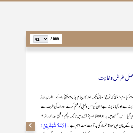
665 /
اصل غرض و غایت
ے! یہی کہ نوعِ انسانی تک اللہ کا پیغامِ ہدایت پہنچ جائے۔ انسان روزِ
کیا پسند ہے اور کیا ناپسند ہے؟ ان کی اس دلیل کو ختم کرنے اور اللہ کی طرف سے
گیا۔ اس ضمن میں یہ دو الفاظ اپنے ذہن میں ٹانک لیجیے: قطع عذر اور اتمامِ
{رُسُلًا مُّبَشِّرِیۡنَ وَ
ن کے بیان میں سورۃ النساء کی یہ آیت بہت اہم ہے :