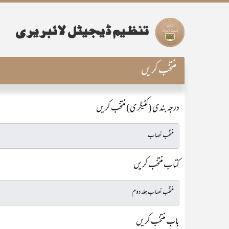
منتخب کریں
درجہ بندی (کٹیگری) منتخب کریں
کتاب منتخب کریں
باب منتخب کریں