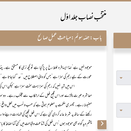
منتخب نصاب جلد اوّل
باب:
حِصّہ سوئم:مباحثِ عملِ صالح
موجود نہیں ہے‘ لہذا ایسا فرد غلط رخ پر پڑ گیا ہے تو کچھ نرمی کا مستحق ہے۔ 
عورت کے لیے رجم کی سزا ہے‘ جس کو دینی اصطلاح میں ’’حد‘‘ کہا جاتا ہے ‘یعنی
اس میں شبہ نہیں کہ رجم کی سزا بہت سخت سزا ہے‘ لیکن اس کی بے ش
معاشرہ عبرت پکڑے اور اس قبیح فعل کے ارتکاب سے مجتنب رہے۔ دوسری حک
مضبوط رہے۔ تیسری حکمت یہ معلوم ہوتی ہے کہ حسب و نسب میں خلل واقع نہ ہو
رکھنے کے ساتھ یہ شرط عائد کر دی گئی ہے کہ اس فعل قبیح کی شہادت دینے والے چ
چشم دید گواہ بھی موجود ہوں ‘اس فعل کی شناعت و قباحت میں کئی گنا اضافہ