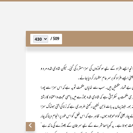
509 /
چنانچہ ایسے افراد کے لیے سو کوڑوں کی سزا مقرر کی گئی۔ لیکن شادی شدہ مرد و
 ایسے افراد کو برسرعام سنگسار کر دیا جائے۔
مار حکمتیں ہیں۔ سب سے نمایاں حکمت تو یہ ہے کہ اس سزا سے پورا
مت یہ نظرآتی ہے کہ شادی شدہ جوڑے میں باہمی محبت و اعتماد کا رشتہ
۔ البتہ یہاں یہ بات ذہن نشین رکھنی ضروری ہے کہ زنا کی اتنی ہولناک سزا
ار عینی گواہ موجود ہوں۔ ظاہر ہے کہ اس فعل کو اس طور پر انجام دینا کہ چار
 کا باعث ہوتا ہے۔ یہ گویا معاشرے کے لیے سرطان کے پھوڑے کی مانند ہے‘