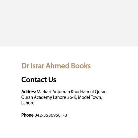
Dr Israr Ahmed Books
Contact Us
Addres:
Markazi Anjuman Khuddam ul Quran
Quran Academy Lahore 36-K, Model Town,
Lahore
Phone
042-35869501-3