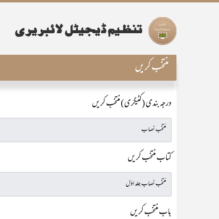
منتخب کریں
درجہ بندی (کٹیگری) منتخب کریں
کتاب منتخب کریں
باب منتخب کریں