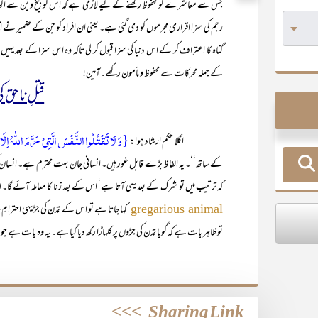
جس سے معاشرے کو محفوظ رکھنے کے لیے لازمی ہے کہ اس کو بیخ و بن سے اکھا
رجم کی سزا اقراری مجرموں کو دی گئی ہے۔ یعنی ان افراد کو جن کے ضمیر نے
گناہ کا اعتراف کر کے اس دنیا کی سزا قبول کر لی تاکہ وہ اس سزا کے بعد یہ
کے جملہ محرکات سے محفوظ و مأمون رکھے۔آمین!
قتلِ ناحق 
{وَ لَا تَقۡتُلُوا النَّفۡسَ الَّتِیۡ حَرَّمَ اللّٰہُ اِلَّ
اگلا حکم ارشاد ہوا:
کے ساتھ‘‘۔ یہ الفاظ بڑے قابل غور ہیں۔ انسانی جان بہت محترم ہے۔ انسان کی ج
کہ ترتیب میں تو شرک کے بعد یہی آتا ہے‘ اس کے بعد زنا کا معاملہ آئے گا۔ ا
کہا جاتا ہے تو اس کے تمدن کی جڑ یہی احتر
gregarious animal
تو ظاہر بات ہے کہ گویا تمدن کی جڑوں پر کلہاڑا رکھ دیا گیا ہے۔ یہ وہ بات ہے جو سو
>>>
Sharing Link