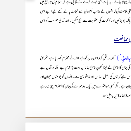
ڑ پھینکا جائے۔ یہ بات بھی نوٹ کرنے کے قابل ہے کہ اسلام کی تاریخ میں
 اتنی ملامت کی کہ انہوں نے عذابِ اُخروی سے نجات پانے کے لیے اپنے اس
یں پاک ہو جائیں اور آخرت کی عقوبت سے بچ سکیں۔ اللہ تعالیٰ ہم سب کو اس
کی ممانعت
ا بِالۡحَقِّ ؕ }
’’اورنہ قتل کرو اس جان کو جسے اللہ نے محترم ٹھہرایا ہے مگر حق
ان کا ناحق لے لینا‘ خونِ ناحق بہانا‘ یہ بہت بڑا جرم ہے‘ بلکہ واقعہ یہ ہے
س لیے کہ تمدن کی اصل اساس اور جڑ تو یہی ہے۔ انسان کو جو متمدن حیوان اور
امِ جان ہے۔ اگر کسی معاشرے میں ایک دوسرے کی جان کا احترام ہی نہ رہے
رۃ المائدۃ میں ہابیل اور