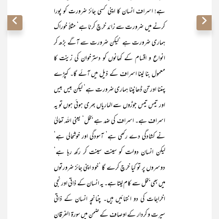
ہے! اسراف انسان کا اپنی کسی جائز ضرورت کو پورا
کرنے میں ضرورت سے زائد خرچ کرنا ہے‘ مثلاً خوراک
ہماری ضرورت ہے ‘لیکن ضرورت سے آگے بڑھ کر
انواع و اقسام کے کھانوں کو دسترخوان کی زینت کا
معمول بنا لینا اسراف کے ذیل میں آئے گا۔ کپڑے
پہننا اور تن ڈھانپنا ہماری ضرورت ہے‘ لیکن بیس بیس
اور تیس تیس جوڑوں سے الماریاں بھری ہوئی ہوں تو یہ
اسراف ہے۔ اسراف کی ضد ہے بخل‘ یعنی اللہ تعالیٰ
نے کشادگی دے رکھی ہے‘ آسودگی اور خوشحالی ہے‘
لیکن انسان دولت کو سینت سینت کر رکھ رہا ہے‘
دوسروں پر تو کیا خرچ کرے گا ‘خود اپنی جائز ضرورتوں
میں بھی بخل سے کام لیتا ہے۔ یہ انسان کے ذاتی اور نجی
اخراجات کی دو انتہائیں ہیں۔ چنانچہ انسان کے ذاتی
سیرت و کردار کے اوصاف کے ضمن میں سورۃ الفرقان