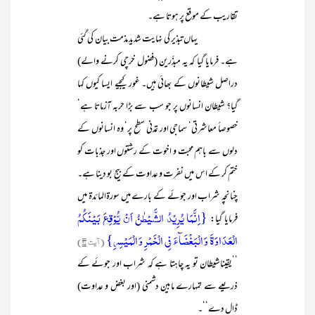
تقاریب کے موقع پر ہوتا ہے۔
یہاں تبذیر کی نہایت شدید مذمت بیان کی گئی
ہے۔ فرمایا گیا کہ یہ مبذّرین (فضول خرچی کرنے والے)
دراصل شیطانوں کے بھائی ہیں۔ غور کیجیے ایسا کیوں کہا
گیا؟ شیطان انسانوں پر جو سب سے بڑا حربہ آزماتا ہے‘
خصوصاً معاشرتی‘ سماجی اور تمدنی سطح پر‘ وہ انسانوں کے
دلوں سے باہم محبت و اخوت کے رشتوں اور جذبات کو
ختم کر کے اس میں نفرت و عداوت کے بیج بو دینا ہے۔
چنانچہ شراب اور جوئے کے بارے میں سورۃالمائدۃ میں
{اِنَّمَا یُرِیۡدُ الشَّیۡطٰنُ اَنۡ یُّوۡقِعَ بَیۡنَکُمُ
فرمایا گیا:
الۡعَدَاوَۃَ وَ الۡبَغۡضَآءَ فِی الۡخَمۡرِ وَ الۡمَیۡسِرِ}
(آیت ۹۱)
’’یقیناشیطان تو یہ چاہتا ہے کہ شراب اور جوئے کے
ذریعے سے تمہارے مابین دشمنی (اور بغض و عداوت)
ڈال دے‘‘۔