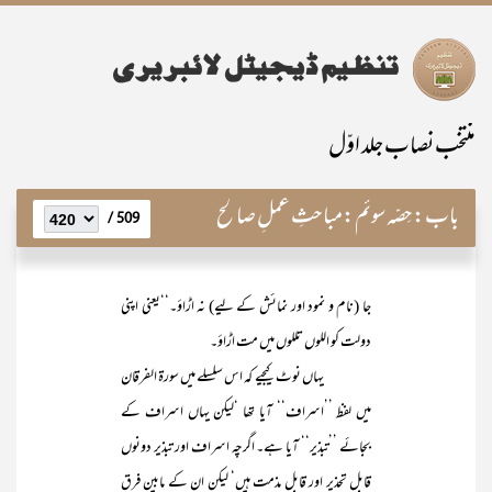
منتخب نصاب جلد اوّل
باب:
حِصّہ سوئم:مباحثِ عملِ صالح
509 /
جا (نام و نمود اور نمائش کے لیے) نہ اڑاؤ۔‘‘یعنی اپنی
دولت کو اللوں تللوں میں مت اڑاؤ۔
یہاں نوٹ کیجیے کہ اس سلسلے میں سورۃ الفرقان
میں لفظ ’’اسراف‘‘ آیا تھا ‘لیکن یہاں اسراف کے
بجائے ’’تبذیر‘‘ آیا ہے۔ اگرچہ اسراف اور تبذیر دونوں
قابل تحذیر اور قابل مذمت ہیں‘ لیکن ان کے مابین فرق