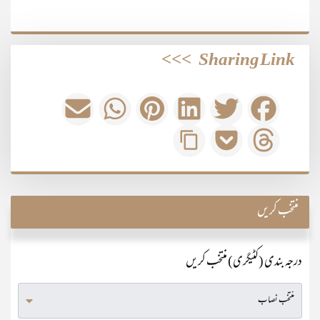
>>>
Sharing Link
منتخب کریں
درجہ بندی (کٹیگری) منتخب کریں