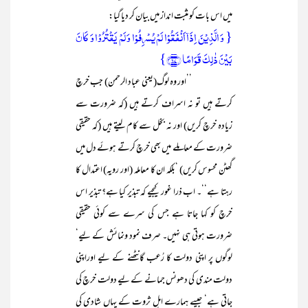
میں اس بات کو مثبت انداز میں بیان کر دیا گیا:
{ وَ الَّذِیۡنَ اِذَاۤ اَنۡفَقُوۡا لَمۡ یُسۡرِفُوۡا وَ لَمۡ یَقۡتُرُوۡا وَ کَانَ
بَیۡنَ ذٰلِکَ قَوَامًا ﴿۶۷﴾}
’’اور وہ لوگ(یعنی عباد الرحمن) جب خرچ
کرتے ہیں تو نہ اسراف کرتے ہیں (کہ ضرورت سے
زیادہ خرچ کریں) اور نہ بخل سے کام لیتے ہیں (کہ حقیقی
ضرورت کے معاملے میں بھی خرچ کرتے ہوئے دل میں
گھٹن محسوس کریں) ‘بلکہ ان کا معاملہ (اور رویہ) اعتدال کا
رہتا ہے‘‘۔ اب ذرا غور کیجیے کہ تبذیر کیا ہے؟ تبذیر اس
خرچ کو کہا جاتا ہے جس کی سرے سے کوئی حقیقی
ضرورت ہوتی ہی نہیں۔ صرف نمود ونمائش کے لیے‘
لوگوں پر اپنی دولت کا رُعب گانٹھنے کے لیے اوراپنی
دولت مندی کی دھونس جمانے کے لیے دولت خرچ کی
جاتی ہے‘ جیسے ہمارے اہلِ ثروت کے یہاں شادی کی