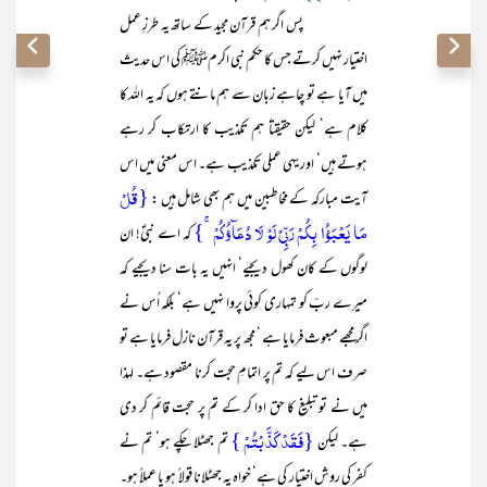
پس اگر ہم قرآن مجید کے ساتھ یہ طرزِ عمل
اختیار نہیں کرتے جس کا حکم نبی اکرمﷺ کی اس حدیث
میں آیا ہے تو چاہے زبان سے ہم مانتے ہوں کہ یہ اللہ کا
کلام ہے‘ لیکن حقیقتاً ہم تکذیب کا ارتکاب کر رہے
ہوتے ہیں‘ اور یہی عملی تکذیب ہے۔ اس معنی میں اس
{قُلۡ
آیت مبارکہ کے مخاطبین میں ہم بھی شامل ہیں :
مَا یَعۡبَؤُا بِکُمۡ رَبِّیۡ لَوۡ لَا دُعَآؤُکُمۡ ۚ}
کہ اے نبیؐ! ان
لوگوں کے کان کھول دیجیے‘ انہیں یہ بات سنا دیجیے کہ
میرے ربّ کو تمہاری کوئی پروا نہیں ہے‘ بلکہ اُس نے
اگر مجھے مبعوث فرمایا ہے ‘ مجھ پر یہ قرآن نازل فرمایا ہے تو
صرف اس لیے کہ تم پر اتمامِ حجت کرنا مقصود ہے۔ لہذا
میں نے تو تبلیغ کا حق ادا کر کے تم پر حجت قائم کر دی
{فَقَدۡ کَذَّبۡتُمۡ }
ہے۔ لیکن
تم جھٹلا چکے ہو‘ تم نے
کفر کی روش اختیار کی ہے‘ خواہ یہ جھٹلانا قولاً ہو یا عملاً ہو۔