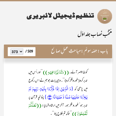
منتخب نصاب جلد اوّل
باب:
حِصّہ سوئم:مباحثِ عملِ صالح
509 /
((وَتَدَبَّرُوْا فِیْہِ))
کو غذا میسر آئے۔
’’اور اُس میں
تدبر کرو (غور وفکر کرو)‘‘۔ وہی بات جو ہم نے اس رکوع
{وَ الَّذِیۡنَ اِذَا ذُکِّرُوۡا بِاٰیٰتِ رَبِّہِمۡ لَمۡ
میں پڑھی کہ
یَخِرُّوۡا عَلَیۡہَا صُمًّا وَّ عُمۡیَانًا ﴿۷۳﴾}
چنانچہ قرآن پر
((لَعَلَّکُمْ
تدبر ہو‘ غور و فکر ہو۔ آخر میں ارشاد فرمایا:
تُفْلِحُوْنَ))
’’تاکہ تم فلاح پاؤ‘‘۔