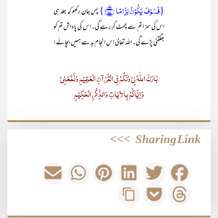
{فَسَوۡفَ یَکُوۡنُ لِزَامًا ﴿٪۷۷﴾}
پس جان رکھو کہ جلد ہی
اس کی سزا تم سے چمٹ کر رہے گی۔ اس کی پاداش تم کو
بھگتنی پڑے گی۔ اللہ تعالیٰ اس انجامِ بد سے ہمیں بچائے!
بَارَکَ اللّٰہُ لِیْ وَلَکُمْ فِی الْقُرْآنِ الْعَظِیْمِ وَنَفَعَنِیْ
وَاِیَّاکُمْ بِالآیَاتِ وَالذِّکْرِ الْحَکِیْمِ
>>>
Sharing Link