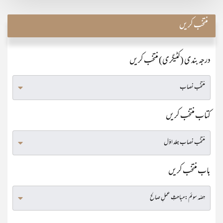
منتخب کریں
درجہ بندی (کٹیگری) منتخب کریں
کتاب منتخب کریں
باب منتخب کریں