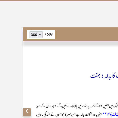
509 /
کا بدلہ : جنت
 لوگ ہیں جنہیں جزا کے طور پر جنت میں بالا خانے ملیں گے بسبب ان کے صبر
َا صَبَرُوۡا ‘‘
یعنی یہ درحقیقت بدلہ ہے اس صبر کا جو انہوں نے اللہ کی راہ میں