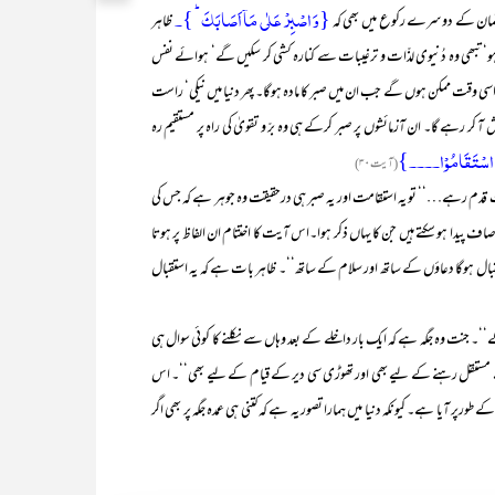
{وَ اصۡبِرۡ عَلٰی مَاۤ اَصَابَکَ ؕ }۔
ٔ لقمان کے دوسرے رکوع میں بھی کہ
ظاہر
ہ ہو‘ تبھی وہ دُنیوی لذّات و ترغیبات سے کنارہ کشی کر سکیں گے‘ ہوائے نفس
وقت ممکن ہوں گے جب ان میں صبر کا مادہ ہوگا۔ پھر دنیا میں نیکی‘ راست
 کر رہے گا۔ ان آزمائشوں پر صبر کرکے ہی وہ برّ و تقویٰ کی راہ پر مستقیم رہ
ُ ثُمَّ اسۡتَقَامُوۡا۔۔۔۔}
(آیت ۳۰)
 قدم رہے…‘‘ تو یہ استقامت اور یہ صبر ہی درحقیقت وہ جوہر ہے کہ جس کی
وصاف پیدا ہو سکتے ہیں جن کا یہاں ذکر ہوا۔اس آیت کا اختتام ان الفاظ پر ہوتا
قبال ہوگا دعاؤں کے ساتھ اور سلام کے ساتھ‘‘۔ ظاہر بات ہے کہ یہ استقبال
‘۔ جنت وہ جگہ ہے کہ ایک بار داخلے کے بعد وہاں سے نکلنے کا کوئی سوال ہی
ے مستقل رہنے کے لیے بھی اور تھوڑی سی دیر کے قیام کے لیے بھی‘‘۔ اس
ے طورپر آیا ہے۔ کیونکہ دنیا میں ہمارا تصور یہ ہے کہ کتنی ہی عمدہ جگہ پر بھی اگر