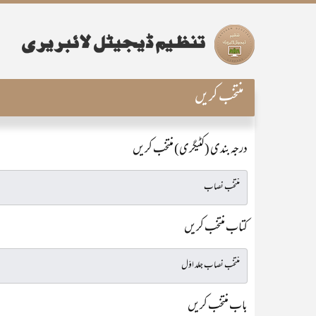
منتخب کریں
درجہ بندی (کٹیگری) منتخب کریں
کتاب منتخب کریں
باب منتخب کریں