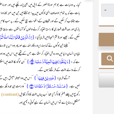
کیا۔ یہ وہ بات ہے جو ہم سورۃ العصر کے ذیل میں بھی پڑھ چکے ہیں اور سورہ
بات ہے کہ یہ تمام اوصاف انہی لوگوں میں پیدا ہوسکتے ہیں جن میں صبر کا ماد
سے اجتناب کر سکیں گے اور شیطان کے اغوا سے بچ سکیں گے۔ یہ سب کام اسی 
بازی اور صداقت شعاری کا راستہ اختیار کرنے والوں کو آزمائشوں سے سابقہ پیش آ
{اِنَّ الَّذِیۡنَ قَالُوۡا رَبُّنَا اللّٰہ
سکیں گے۔ جیسے سورۃ حٰمٓ السّجدۃ میں فرمایا گیا:
’’یقینا جن لوگوں نے کہا ہمارا پروردگار اللہ ہے اور پھر وہ اس پر ثابت
بنیادپر انسان دنیا میں وہ روش اختیار کر سکتا ہے جس کے نتیجے میں اس میں وہ ا
{وَ یُلَقَّوۡنَ فِیۡہَا تَحِیَّۃً وَّ سَلٰمًا ﴿ۙ۷۵﴾}
ہے کہ :
’’ان لوگوںکا جنت میں است
کرنے والے جنت کے فرشتے ہوں گے۔
{خٰلِدِیۡنَ فِیۡہَا ؕ}
آگے فرمایا:
’’اس میں وہ ہمیشہ ہمیش رہیں گے‘
{حَسُنَتۡ مُسۡتَقَرًّا وَّ مُقَامًا ﴿۷۶﴾}
نہیں ہے۔
’’وہ بہت ہی عمدہ جگہ ہ
رکوع میں پہلے جہنم کا ذکر آیا تھا‘ اب یہاں جنت کا ذکر تقابل
ک
(contrast)
مستقل رہنا پڑے تو اس میں انسان کے لیے کوئی دلچسپی اور