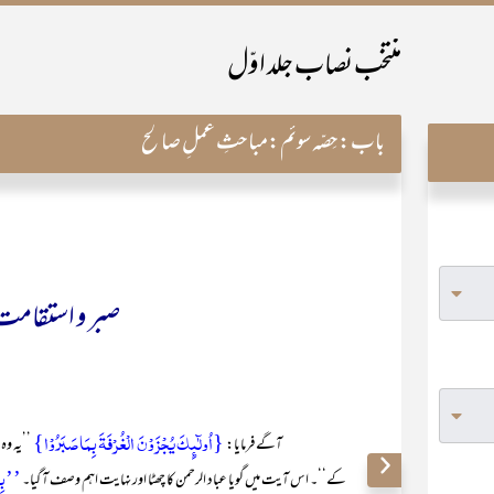
منتخب نصاب جلد اوّل
باب:
حِصّہ سوئم:مباحثِ عملِ صالح
صبر و استقامت 
{اُولٰٓئِکَ یُجۡزَوۡنَ الۡغُرۡفَۃَ بِمَا صَبَرُوۡا}
آگے فرمایا:
’’یہ وہ
’’بِم
کے‘‘۔ اس آیت میں گویا عباد الرحمن کا چھٹا اور نہایت اہم وصف آ گیا۔