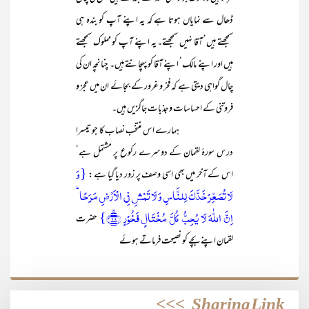
ڈھال سے نمایاں ہوتا ہے کہ یہ اپنے آپ کو بندہ ہی
سمجھتے ہیں‘ آقا نہیں سمجھتے۔ یہ اپنے آپ کو مملوک سمجھتے
ہیں اور اپنے مالک‘ اپنے آقا کو پہچانتے ہیں۔ چنانچہ ان کی
چال گواہی دیتی ہے کہ فخر و غرور کے بجائے ان میں عجز و
فروتنی کے احساسات و جذبات جاگزیں ہیں۔
ہمارے اس منتخب نصاب کا جو تیسرا
درس سورۂ لقمان کے دوسرے رکوع پر مشتمل ہے‘
{وَ
اس کے آخر میں بھی اسی وصف پر زور دیا گیا ہے :
لَا تُصَعِّرۡ خَدَّکَ لِلنَّاسِ وَ لَا تَمۡشِ فِی الۡاَرۡضِ مَرَحًا ؕ
اِنَّ اللّٰہَ لَا یُحِبُّ کُلَّ مُخۡتَالٍ فَخُوۡرٍ ﴿ۚ۱۸﴾}
حضرت
لقمان اپنے بچے کو نصیحت فرماتے ہوئے
>>>
Sharing Link