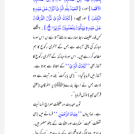
الۡاَقۡصَا }
{اَلۡحَمۡدُ لِلّٰہِ الَّذِیۡۤ اَنۡزَلَ عَلٰی عَبۡدِہِ
اور:
الۡکِتٰبَ }
{تَبٰرَکَ الَّذِیۡ نَزَّلَ الۡفُرۡقَانَ
اور جیسے:
عَلٰی عَبۡدِہٖ لِیَکُوۡنَ لِلۡعٰلَمِیۡنَ نَذِیۡرَا ۙ﴿۱﴾}۔
دیکھئے
کس قدر لطیف ربط ہمارے سامنے آتا ہے! یہ اس سورۂ
مبارکہ کی پہلی آیت ہے جس کے آخری رکوع کا ہم
مطالعہ کر رہے ہیں۔ اس سورۂ مبارکہ کے آخری رکوع کا
’’تَبٰرَکَ الَّذِیۡ‘‘
آغاز بھی
کے الفاظ سے ہوتا ہے۔
آغاز میں فرمایا گیا: ’’بڑی بابرکت‘ بلند مرتبت ہے وہ
ذات جس نے اپنے بندے(ﷺ) پر الفرقان (یعنی
قرآن مجید ) نازل فرمایا‘‘۔
تو یہ عبدیت درحقیقت معراجِ انسانیت
’’عِبَادُ الرَّحۡمٰنِ ‘‘
ہے۔ لہذا یہاں
فرمانے میں بڑی
شفقت‘ محبت‘ عنایت اور التفات کے پہلو مضمر ہیں۔
مراد ہیں وہ لوگ جو واقعی اللہ کے بندے ہیں‘ ان کی چال