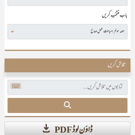
باب منتخب کریں
تلاش کریں
ڈاؤن لوڈ PDF