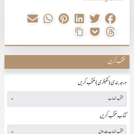
منتخب کریں
درجہ بندی (کٹیگری) منتخب کریں
کتاب منتخب کریں