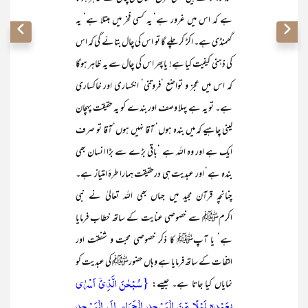
ہے کہ اس میں غرور ہے‘ یہ کسی فخر میں مبتلا ہے‘ یہ
گھمنڈی ہے۔ اکڑ کر چلے گا تو اس کی چال بتائے گی کہ اس
کی ذہنی کیفیت کیا ہے! یا پھر اس کی چال سے یہ ظاہر ہوگا
کہ اس میں عجز و تواضع ‘فروتنی‘ انکساری اور خاکساری
ہے۔ تو یہ ہے پہلا وصف اور بندے کو یہ حقیقت پہچان
لینی چاہیے کہ میں بندہ ہوں‘ آقا نہیں ہوں‘ آقا تو صرف
ایک ہے اور وہ اللہ ہے ‘باقی بڑے سے بڑا انسان بھی
بندہ ہے‘ اور عبدیت ہی درحقیقت ہمارا طرۂ امتیاز ہے۔
چنانچہ قرآن مجید میں جہاں بھی اللہ تعالیٰ نے نبی
اکرمﷺ سے خصوصی عنایت کے ساتھ خطاب فرمایا
ہے‘ یا آپﷺ کا ذکر خصوصی محبت و شفقت اور
التفات کے ساتھ فرمایا ہے وہاں حضورﷺ کی عبدیت کو
{سُبۡحٰنَ الَّذِیۡۤ اَسۡرٰی
نمایاں کیا جاتا ہے۔ جیسے:
بِعَبۡدِہٖ لَیۡلًا مِّنَ الۡمَسۡجِدِ الۡحَرَامِ اِلَی الۡمَسۡجِدِ