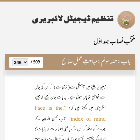
منتخب نصاب جلد اوّل
باب:
حِصّہ سوئم:مباحثِ عملِ صالح
509 /
زمین پر چلتے ہیں آہستگی سے( نرمی سے)‘‘۔ ان کی چال
سے تواضع نمایاں ہوتی ہے۔ یہ بات جان لیجیے کہ جیسے
انگریزی میں کہتے ہیں کہ:
".Face is the
آپ کسی انسان کے
index of mind"
چہرے کو دیکھ کر اس کے باطنی احساسات و جذبات کا
اندازہ کر سکتے ہیں‘ اسی طرح انسان کی چال سے ظاہر ہوتا