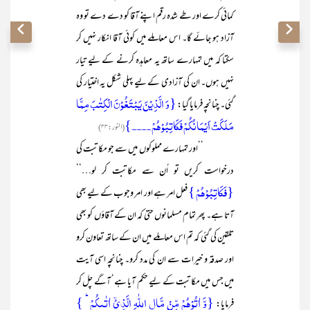
کمائی کرے اور طے شدہ رقم اپنے آقا کو دے دے تو وہ
آزاد ہو جائے گا۔ اس معاملے میں کوئی آقا انکار نہیں کر
سکتا کہ میں تمہارے ساتھ یہ معاہدہ کرنے کے لیے تیار
نہیں ہوں۔ ان کی آزادی کے لیے پہلی شکل یہ اختیار کی
{وَ الَّذِیۡنَ یَبۡتَغُوۡنَ الۡکِتٰبَ مِمَّا
گئی۔ چنانچہ فرمایا گیا:
مَلَکَتۡ اَیۡمَانُکُمۡ فَکَاتِبُوۡہُمۡ ۔۔۔۔}
(النور:۳۳)
’’اور تمہارے مملوکوں میں سے جو مکاتبت کی
درخواست کریں تو اُن سے مکاتبت کر لو…‘‘
{فَکَاتِبُوۡہُمۡ }
فعل امر ہے اور امر وجوب کے لیے بھی
آتا ہے۔ پھر تمام مسلمانوں حتیٰ کہ ان کے آقاؤں کو بھی
تلقین کی گئی کہ تم اس معاملے میں ان کے ساتھ تعاون کرو
اور صدقہ و خیرات سے ان کی مدد کرو۔ چنانچہ اسی آیت
میں جس میں مکاتبت کے لیے حکم آیا ہے‘ آگے چل کر
{وَّ اٰتُوۡہُمۡ مِّنۡ مَّالِ اللّٰہِ الَّذِیۡۤ اٰتٰىکُمۡ ؕ }
فرمایا: