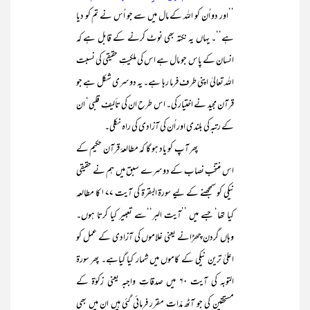
’’اور دو اُن کو اللہ کے مال میں سے جو اُس نے تم کو دیا
ہے‘‘۔ یہاں یہ نکتہ بھی نوٹ کرنے کے قابل ہے کہ
انسان کے پاس جو مال ہے اس کی ملکیتِ حقیقی کی نسبت
اللہ تعالیٰ اپنی طرف فرما رہا ہے۔ یہ دوسری شکل ہے جو
قرآن مجید نے اختیار کی۔ اس طرح ان کی تألیفِ قلبی‘ ان
کے رتبہ کی بلندی اور اُن کی آزادی کی راہ نکلی۔
پھر آپ کو یاد ہو گا کہ مطالعۂ قرآن حکیم کے
اس منتخب نصاب کے دوسرے سبق میں ہم نے حقیقی
نیکی کو سمجھنے کے لیے سورۃ البقرۃ کی آیت ۱۷۷ کا مطالعہ
کیا تھا‘ جسے میں ’’آیت البر‘‘سے تعبیر کیا کرتا ہوں۔
وہاں گردن چھڑانے یعنی غلاموں کی آزادی کے عمل کو
اعلیٰ ترین نیکی کے کاموں میں شمار کیا گیاہے۔ پھر سورۃ
التوبہ کی آیت ۶۰ میں صدقاتِ واجبہ یعنی زکوٰۃ کے
مستحقین کی جو آٹھ مدّات مقرر فرمائی گئی ہیں ان میں بھی