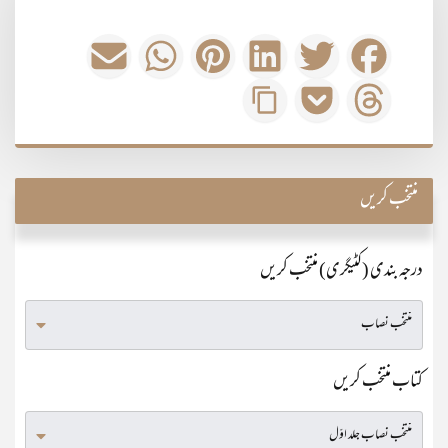
منتخب کریں
درجہ بندی (کٹیگری) منتخب کریں
کتاب منتخب کریں