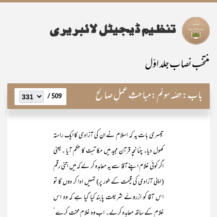
منتخب نصاب جلد اوّل
باب:
حِصّہ سوئم:مباحثِ عملِ صالح
509 /
تیسری بات یہ کہ اسلام نے ان کی آزادی کا ایک راستہ
کھول دیا۔ چنانچہ قرآن مجید میں مکاتبت کا حکم آیا ۔یعنی
اگر کوئی غلام اپنے آقا سے یہ معاہدہ کر لے کہ میں اتنی رقم
(اپنی آزادی کی قیمت کے طور پر) تمہیں ادا کر دوں گا تو
اس آقا کو ازروئے شریعت پابند کیا گیا ہے کہ وہ اس
غلام کے ساتھ معاہدہ کرلے۔ اب وہ غلام محنت کرے‘