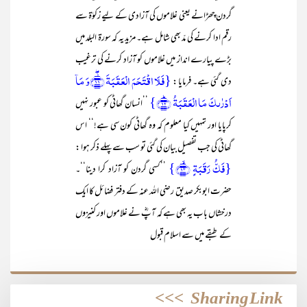
گردن چھڑانے یعنی غلاموں کی آزادی کے لیے زکوٰۃ سے
رقم ادا کرنے کی مدّ بھی شامل ہے۔ مزید یہ کہ سورۃ البلد میں
بڑے پیارے انداز میں غلاموں کو آزاد کرنے کی ترغیب
{فَلَا اقۡتَحَمَ الۡعَقَبَۃَ ﴿۫ۖ۱۱﴾وَ مَاۤ
دی گئی ہے۔ فرمایا :
اَدۡرٰىکَ مَا الۡعَقَبَۃُ ﴿ؕ۱۲﴾}
’’انسان گھاٹی کو عبور نہیں
کرپایا اور تمہیں کیا معلوم کہ وہ گھاٹی کون سی ہے!‘‘ اس
گھاٹی کی جب تفصیل بیان کی گئی تو سب سے پہلے ذکر ہوا :
{فَکُّ رَقَبَۃٍ ﴿ۙ۱۳﴾}
’’کسی گردن کو آزاد کرا دینا‘‘۔
حضرت ابوبکر صدیق رضی اللہ عنہ کے دفتر فضائل کا ایک
درخشاں باب یہ بھی ہے کہ آپؓ نے غلاموں اور کنیزوں
کے طبقے میں سے اسلام قبول
>>>
Sharing Link