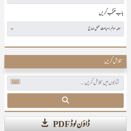
باب منتخب کریں
تلاش کریں
ڈاؤن لوڈ PDF