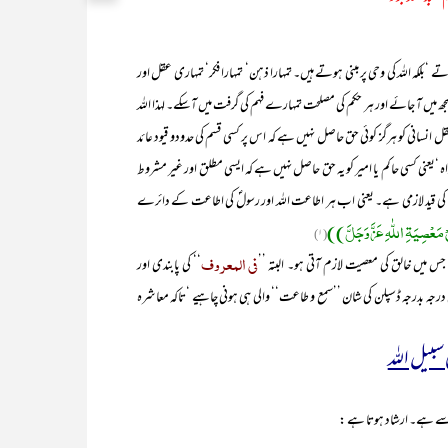
ہ کی وحی پر مبنی ہوتے ہیں۔ تمہارا ذہن‘ تمہارا فکر‘ تمہاری عقل اور
 میں آ جائے اور ہر حکم کی مصلحت تمہارے فہم کی گرفت میں آسکے۔ لہذا اللہ
نی کو ہرگز کوئی حق حاصل نہیں ہے کہ اس پر کسی قسم کی حدودو قیود عائد
عنی کسی حاکم یا امیر کو یہ حق حاصل نہیں ہے کہ ایسی مطلق اور غیر مشروط
 کی قید لازمی ہے۔ یعنی اب ہر اطاعت اللہ اور رسولؐ کی اطاعت کے دائرے
 مَعْصِیَۃِ اللّٰہِ عَزَّوَجَلَّ))
(۱)
فی المعروف
جس میں خالق کی معصیت لازم آتی ہو۔ البتہ ’’
‘‘ کی پابندی اور
رجہ بدرجہ ڈسپلن کی شان ’’سمع و طاعت‘‘ والی ہی ہونی چاہیے ‘تاکہ معاشرہ
 ہے۔ ارشاد ہوتا ہے :