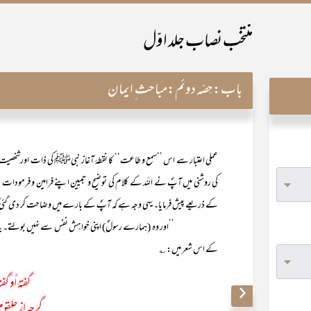
منتخب نصاب جلد اوّل
باب:
حِصّہ دوئم:مباحث ِ ایمان
عملی اعتبار سے اس ’’سمع و طاعت‘‘ کا نقطۂ آغاز نبیﷺ کی ذات اورشخصیت 
کی روشنی میں آپؐ نے اللہ کے کلام کی توضیح و تبیین اپنے فرامین و فرمودات ک
کے ذریعے پیش فرمایا۔ یہی وجہ ہے کہ آپؐ کے بارے میں وضاحت کر دی گئی 
’’اور وہ (ہمارے رسولؐ) اپنی خواہش نفس سے نہیں بولتے۔ یہ تو ایک 
کے اس شعر میں: ؎
گفتۂ اُو گفت
گرچہ از حلقومِ