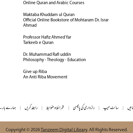
Online Quran and Arabic Courses
Maktaba Khuddam ul Quran
Official Online Bookstore of Mohtaram Dr. Israr
Ahmad
Professor Hafiz Ahmed Yar
Tarkeeb e Quran
Dr. Muhammad Rafi uddin
Philosophy - Theology - Education
Give up Riba
An Anti Riba Movement
ابیں
|
سائٹ میپ
|
رازداری کی پالیسی
|
شرائط و ضوابط
|
رابطہ کریں
|
ہمارے بارے
Copyright © 2026
Tanzeem Digital Library
. All Rights Reserved.