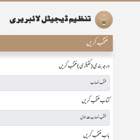
منتخب کریں
درجہ بندی (کٹیگری) منتخب کریں
کتاب منتخب کریں
باب منتخب کریں