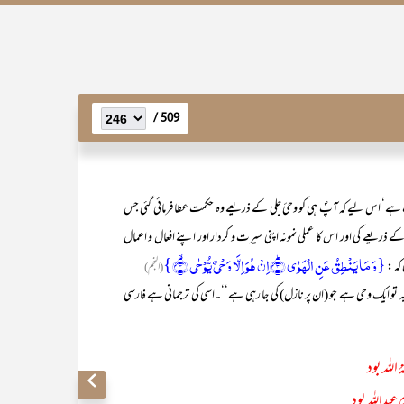
509 /
ہے‘ اس لیے کہ آپؐ ہی کو وحیٔ جلی کے ذریعے وہ حکمت عطا فرمائی گئی جس
ے ذریعے کی اور اس کا عملی نمونہ اپنی سیرت و کردار اور اپنے افعال و اعمال
{وَ مَا یَنۡطِقُ عَنِ الۡہَوٰی ؕ﴿۳﴾اِنۡ ہُوَ اِلَّا وَحۡیٌ یُّوۡحٰی ۙ﴿۴﴾}
کہ :
(النجم)
وحی ہے جو (ان پر نازل) کی جا رہی ہے‘‘۔اسی کی ترجمانی ہے فارسی
ۂ اللہ بود
 عبداللہ بود