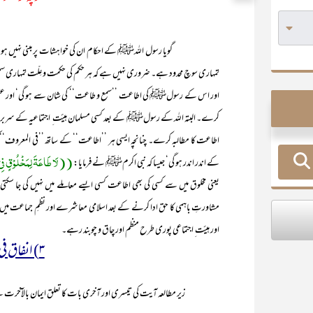
گویا رسول اللہﷺ کے احکام ان کی خواہشات پر مبنی نہیں ہوتے ‘بلکہ الل
تمہاری سوچ محدود ہے۔ ضروری نہیں ہے کہ ہر حکم کی حکمت وعِلّت تمہاری سمجھ
اور اس کے رسولﷺ کی اطاعت ’’سمع و طاعت‘‘ کی شان سے ہو گی‘ اور عقل انسا
کرے۔ البتہ اللہ کے رسولﷺ کے بعد کسی مسلمان ہیئت ِ اجتماعیہ کے سربراہ ‘ی
اطاعت کا مطالبہ کرے۔ چنانچہ ایسی ہر ’’اطاعت‘‘ کے ساتھ ’’فی المعروف‘‘
((لَا طَاعَۃَ لِمَخْلُوْقٍ فِیْ
کے اندر اندر ہو گی‘ جیسا کہ نبی اکرمﷺ نے فرمایا:
یعنی مخلوق میں سے کسی کی بھی اطاعت کسی ایسے معاملے میں نہیں کی جا سکتی 
مشاورتِ باہمی کا حق ادا کرنے کے بعد اسلامی معاشرے اور نظمِ جماعت میں د
اور ہیئت ِ اجتماعی پوری طرح منظم اور چاق و چوبند رہے۔
۳) انفاق فی سبیل اللہ
زیر مطالعہ آیت کی تیسری اور آخری بات کا تعلق ایمان بالآخرت سے