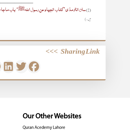
_______________
سنن الترمذی’ کتاب الجھاد عن رسول اللہﷺ‘ باب ما جاء 
(۱)
ہیں۔)
>>>
Sharing Link
Our Other Websites
Quran Acedemy Lahore