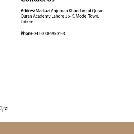
Addres:
Markazi Anjuman Khuddam ul Quran
Quran Academy Lahore 36-K, Model Town,
Lahore
Phone
042-35869501-3
تمام کت