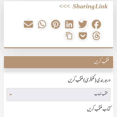
>>>
Sharing Link
منتخب کریں
درجہ بندی (کٹیگری) منتخب کریں
کتاب منتخب کریں