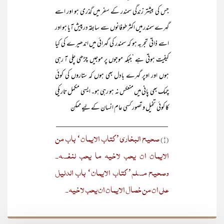
جس کی بیشتر زندگی سمندر کے سفر میں گذری ہو اور اسے
گہرے سمندر میں اکثر طوفانوں سے سابقہ درپیش آیا ہو اور
اسے ذاتی تجربہ ہو کہ سمندر کی گہرائی میں اندھیرے کی کیا
کیفیت ہوتی ہے ‘جبکہ موجوں پر موجیں چڑھی چلی آ رہی
ہوں اور اوپر گہرے بادل بھی ہوں کہ ستاروں کی کوئی
چمک بھی پانی میں منعکس نہ ہو رہی ہو۔ ایسی مکمل تاریکی
کا کوئی تخیل و تصور کسی عام انسان کے لیے ممکن
____________________________
صحیح البخاری’ کتاب الایمان‘ باب من
(۱)
الایمان ان یحب لاخیہ ما یحب لنفسہ۔
وصحیح مسلم’ کتاب الایمان‘ باب الدلیل
علی ان من خصال الایمان ان یحب لاخیہ۔