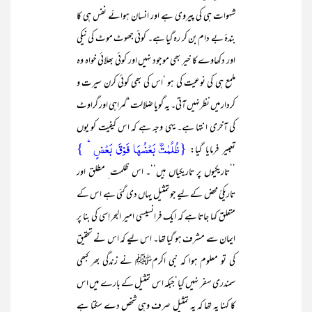
شہوات ہی کی پیروی ہے اور انسان ہوائے نفس ہی کا
بندۂ بے دام بن کر رہ گیا ہے۔ کوئی جھوٹ موٹ کی نیکی
اور دکھاوے کا خیر بھی موجود نہیں اور کوئی بھلائی خواہ وہ
ملمع ہی کی نوعیت کی ہو ‘اس کی بھی کوئی کرن سیرت و
کردار میں نظرنہیں آتی۔ یہ گویا ضلالت‘ گمراہی اور گراوٹ
کی آخری انتہا ہے۔ یہی وجہ ہے کہ اس کیفیت کو یوں
{ظُلُمٰتٌۢ بَعۡضُہَا فَوۡقَ بَعۡضٍ ؕ }
تعبیر فرمایا گیا:
’’تاریکیوں پر تاریکیاں ہیں‘‘۔ اس ظلمت ِ مطلق اور
تاریکیٔ محض کے لیے جو تمثیل یہاں دی گئی ہے اس کے
متعلق کہا جاتا ہے کہ ایک فرانسیسی امیر البحر اِسی کی بنا پر
ایمان سے مشرف ہو گیا تھا۔ اس لیے کہ اس نے تحقیق
کی تو معلوم ہوا کہ نبی اکرمﷺ نے زندگی بھر کبھی
سمندری سفر نہیں کیا‘جبکہ اس تمثیل کے بارے میں اس
کا کہنا یہ تھا کہ یہ تمثیل صرف وہی شخص دے سکتا ہے