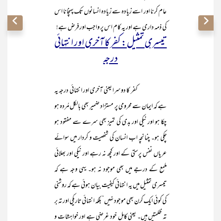
عام کرنا اور اسے زیادہ سے زیادہ انسانوں تک پہنچانا اس
کی ذمہ داری ہے اور یہ کام اس پر واجب اور فرض ہے!
تیسری تمثیل: کفر کا آخری اور انتہائی
درجہ
کفر کا دوسرا یعنی آخری اور انتہائی درجہ یہ
ہے کہ ایمان سے محرومی پر مستزاد ضمیر بھی بالکل مُردہ ہو
چکا ہو اور نیکی اور بدی کی تمیز بھی سرے سے مفقود ہو
چکی ہو۔ چنانچہ اب انسان کی شخصیت و کردار میں سوائے
عریاں نفس پرستی کے اور کچھ نہ رہے اور نیکی اور بھلائی
ملمع کے درجے میں بھی موجود نہ ہو۔ یہی وجہ ہے کہ
تیسری تمثیل میں یہ انتہائی کیفیت بیان ہوئی ہے کہ روشنی
کی کوئی ایک کرن بھی موجود نہیں‘ بلکہ انتہائی تاریکی اور تہ بر
تہ ظلمتیں ہیں۔ یعنی کامل خود غرضی ہے اور خواہشات و