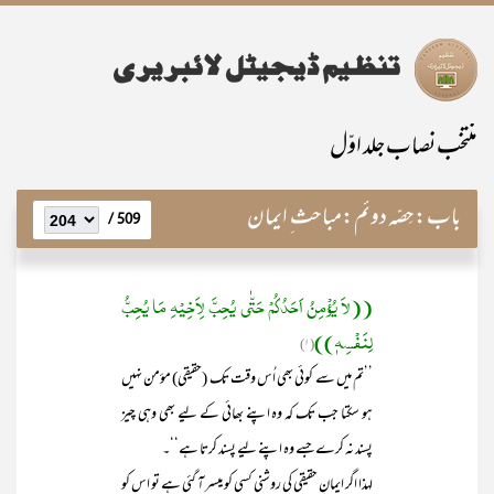
منتخب نصاب جلد اوّل
باب:
حِصّہ دوئم:مباحث ِ ایمان
509 /
((لاَ یُؤْمِنُ اَحَدُکُمْ حَتّٰی یُحِبَّ لِاَخِیْہِ مَا یُحِبُّ
لِنَفْسِہٖ))
(۱)
’’تم میں سے کوئی بھی اُس وقت تک (حقیقی) مؤمن نہیں
ہو سکتا جب تک کہ وہ اپنے بھائی کے لیے بھی وہی چیز
پسند نہ کرے جسے وہ اپنے لیے پسند کرتا ہے‘‘۔
لہذا اگر ایمانِ حقیقی کی روشنی کسی کو میسر آ گئی ہے تو اس کو