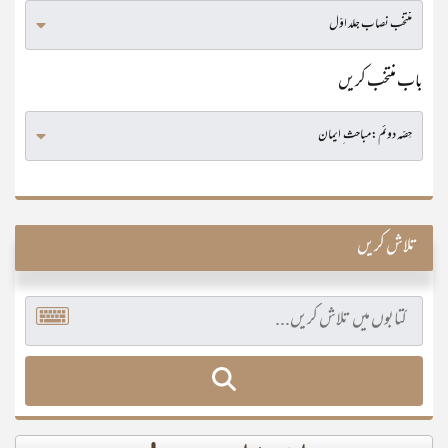
باب منتخب کریں
تلاش کریں