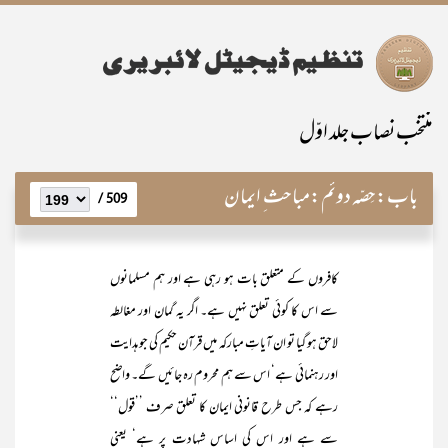
منتخب نصاب جلد اوّل
باب:
حِصّہ دوئم:مباحث ِ ایمان
509 /
کافروں کے متعلق بات ہو رہی ہے اور ہم مسلمانوں
سے اس کا کوئی تعلق نہیں ہے۔ اگر یہ گمان اور مغالطہ
لاحق ہو گیا تو ان آیاتِ مبارکہ میں قرآن حکیم کی جو ہدایت
اور رہنمائی ہے‘ اس سے ہم محروم رہ جائیں گے۔ واضح
رہے کہ جس طرح قانونی ایمان کا تعلق صرف ’’قول‘‘
سے ہے اور اس کی اساس شہادت پر ہے‘ یعنی