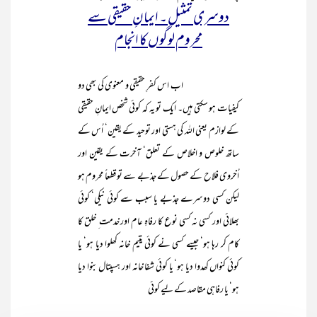
دوسری تمثیل ۔ ایمانِ حقیقی سے
محروم لوگوں کا انجام
اب اس کفرِ حقیقی و معنوی کی بھی دو
کیفیات ہو سکتی ہیں۔ ایک تو یہ کہ کوئی شخص ایمانِ حقیقی
کے لوازم یعنی اللہ کی ہستی اور توحید کے یقین‘ اُس کے
ساتھ خلوص و اخلاص کے تعلق‘ آخرت کے یقین اور
اُخروی فلاح کے حصول کے جذبے سے تو قطعاً محروم ہو
لیکن کسی دوسرے جذبے یا سبب سے کوئی نیکی‘ کوئی
بھلائی اور کسی نہ کسی نوع کا رفاہِ عام اور خدمت ِ خلق کا
کام کر رہا ہو‘ جیسے کسی نے کوئی یتیم خانہ کھلوا دیا ہو‘ یا
کوئی کنواں کھدوا دیا ہو‘ یا کوئی شفا خانہ اور ہسپتال بنوا دیا
ہو‘ یا رفاہی مقاصد کے لیے کوئی