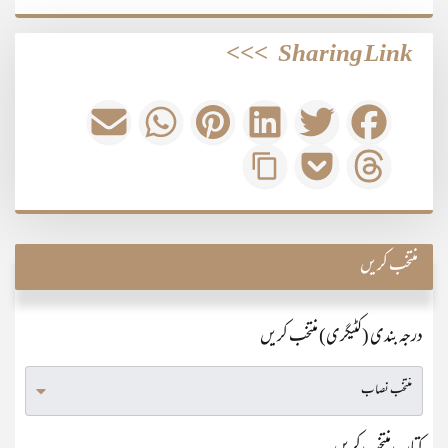
>>>
Sharing Link
منتخب کریں
درجہ بندی (کٹیگری) منتخب کریں