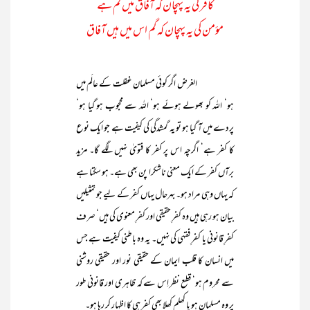
کافر کی یہ پہچان کہ آفاق میں گم ہے
مؤمن کی یہ پہچان کہ گم اس میں ہیں آفاق
الغرض اگر کوئی مسلمان غفلت کے عالَم میں
ہو‘ اللہ کو بھولے ہوئے ہو‘ اللہ سے محجوب ہو گیا ہو‘
پردے میں آ گیا ہو تو یہ گمشدگی کی کیفیت ہے جو ایک نوع
کا کفر ہے‘ اگرچہ اس پر کفر کا فتویٰ نہیں لگے گا۔ مزید
برآں کفر کے ایک معنی ناشکرا پن بھی ہے۔ ہو سکتا ہے
کہ یہاں وہی مراد ہو۔ بہرحال یہاں کفر کے لیے جو تمثیلیں
بیان ہو رہی ہیں وہ کفرِ حقیقی اور کفرِ معنوی کی ہیں‘ صرف
کفرِ قانونی یا کفرِ فقہی کی نہیں۔ یہ وہ باطنی کیفیت ہے جس
میں انسان کا قلب ایمان کے حقیقی نور اور حقیقی روشنی
سے محروم ہو‘ قطع نظر اِس سے کہ ظاہری اور قانونی طور
پر وہ مسلمان ہو یا کھلم کھلا بھی کفر ہی کا اظہار کر رہا ہو۔