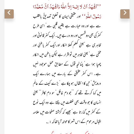
’’اَشْہَدُ اَنْ لَا اِلٰــہَ اِلاَّ اللّٰہُ وَاَشْہَدُ اَنَّ مُحَمَّدًا
رَسُولُ اللّٰہِ‘‘
اور حقیقی ایمان کا تعلق تصدیقٌ بالقلب
سے ہے اور وہ عبارت ہے یقینِ قلبی سے‘ اسی طرح
کفر کی بھی دو قسمیں اور دو درجے ہیں۔ ایک کفرِ قانونی اور
ظاہری ہے ‘یعنی کھلم کھلا انکار اور ایک کفر باطنی اور
مخفی ہے‘ یعنی ظاہرمیں تو اقرار ہے لیکن باطن میں انکار
چھپا ہوا ہے‘ چنانچہ قول کے مطابق عمل موجود نہیں
ہے۔ اس کفر حقیقی کے بارے میں ہمارے ایک
درویش‘ جن کا انتقال ہو چکا ہے ‘ بڑے کیف کے عالَم
میں کہا کرتے تھے کہ ’’جو دم غافل‘ سو دم کافر‘‘ یعنی
انسان کا جو وقت بھی غفلت میں بیتتا ہے وہ ایک نوع
کے کفر میں گذرتا ہے‘ جیسے کہ گزشتہ صفحات میں علامہ
اقبال مرحوم کے اس شعر کا حوالہ آیا تھا کہ : ؎