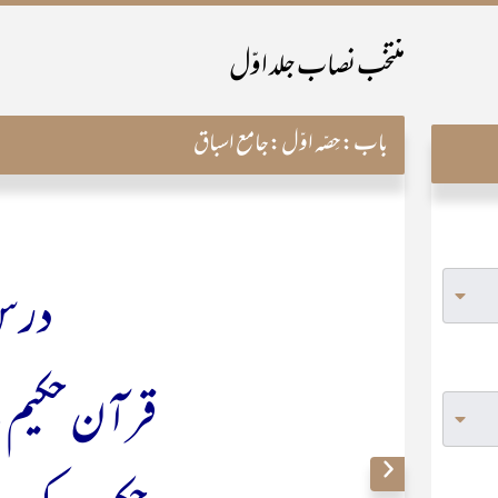
منتخب نصاب جلد اوّل
حِصّہ اوّل:جامع اسباق
باب:
رس ۵
 کے فلسفہ و