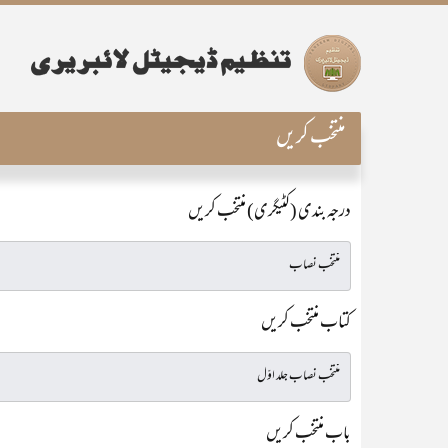
منتخب کریں
درجہ بندی (کٹیگری) منتخب کریں
کتاب منتخب کریں
باب منتخب کریں