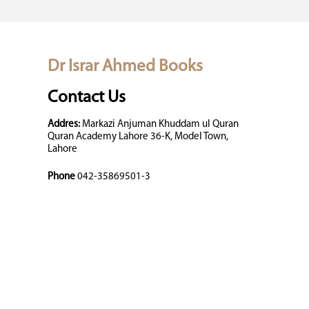
Dr Israr Ahmed Books
Contact Us
Addres:
Markazi Anjuman Khuddam ul Quran
Quran Academy Lahore 36-K, Model Town,
Lahore
Phone
042-35869501-3