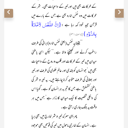
کے محرکات بھی ہیں اور خیر کے داعیات بھی۔ شر کے
محرکات میں وہ نفس امّارہ بھی ہے جس کے بارے میں
{اِنَّ النَّفۡسَ لَاَمَّارَۃٌۢ
قرآن مجید خود کہہ رہا ہے :
بِالسُّوۡٓءِ }
(یوسف:۵۳)
’’یقینایہ نفس (یعنی نفس امّارہ) برائی کی طرف
راغب کرنے اور کھینچنے والا ہے۔‘‘ لیکن اسی باطنی
میدان میں خیر کے محرکات اور قلب و روح کے داعیات
بھی ہیں‘ جو انسان کو بلندی اور عالمِ عُلوی کی طرف اور خیر
اور بھلائی کی طرف متوجہ کرنا چاہتے ہیں۔ یہ خیر و شر کی
باطنی کشمکش ہے جس کا تجربہ ہر انسان کو ہے۔ گویا اس
کی داخلی شخصیت کا ایک میدانِ کارزار ہے‘ جس میں ہر
وقت یہ جنگ جاری رہتی ہے۔
پھر یہی معرکۂ خیر و شر خارج میں بھی برپا
ہے۔ انسان کے خارجی ماحول میں خیر کی قوتیں بھی موجود