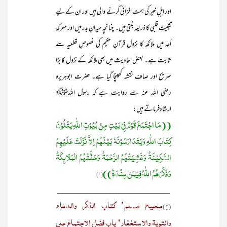
اور اہلِ خیر کی ہمت افزائی کرنے والی ہیں اور ان کے لیے
تثبیتِ قلبی کا ذریعہ بنتی ہیں۔ چنانچہ میدانِ بدر میں اور معرکۂ
اُحد میں ملائکہ کا نزول قرآنِ حکیم کی نصوصِ قطعیہ سے
ثابت ہے۔ بعض احادیث میں بھی ملائکہ کے نزول کا بڑا
صریح اور صاف نقشہ کھینچا گیا ہے۔ حضرت ابوہریرہ
رضی اللہ عنہ سے روایت ہے کہ رسول اللہﷺ
ارشادفرماتے ہیں:
((مَا اجْتَمَعَ قَوْمٌ فِیْ بَیْتٍ مِنْ بُیُوْتِ اللّٰہِ یَتْلُوْنَ
کِتَابَ اللّٰہِ وَیَتَدَارَسُوْنَہٗ بَیْنَھُمْ اِلاَّ نَزَلَتْ عَلَیْھِمُ
السَّکِیْنَۃُ وَغَشِیَتْھُمُ الرَّحْمَۃُ وَحَفَّتْھُمُ الْمَلَائِکَۃُ
وَذَکَرَھُمُ اللّٰہُ فِیْمَنْ عِنْدَہٗ))
(۱)
____________________________
صحیح مسلم’ کتاب الذکر والدعاء
(۱)
والتوبۃ والاستغفار‘ باب فضل الاجتماع علی