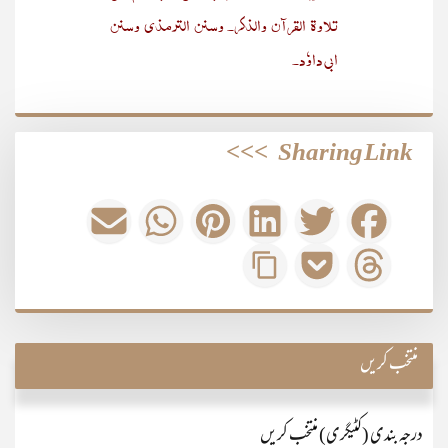
تلاوۃ القرآن والذکر۔ وسنن الترمذی وسنن
ابی داوٗد۔
>>>
Sharing Link
منتخب کریں
درجہ بندی (کٹیگری) منتخب کریں