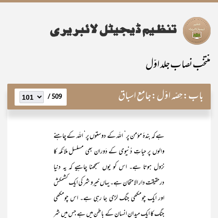
منتخب نصاب جلد اوّل
باب:
حِصّہ اوّل:جامع اسباق
509 /
ہے کہ بندۂ مؤمن پر‘ اللہ کے دوستوں پر‘ اللہ کے چاہنے
والوں پر حیاتِ دُنیوی کے دَوران بھی مسلسل ملائکہ کا
نزول ہوتا ہے۔ اس کو یوں سمجھنا چاہیے کہ یہ دنیا
درحقیقت دار الامتحان ہے۔ یہاں خیرو شر کی ایک کشمکش
اور ایک چومکھی جنگ لڑی جا رہی ہے۔ اس چومکھی
جنگ کا ایک میدان انسان کے باطن میں ہے جس میں شر