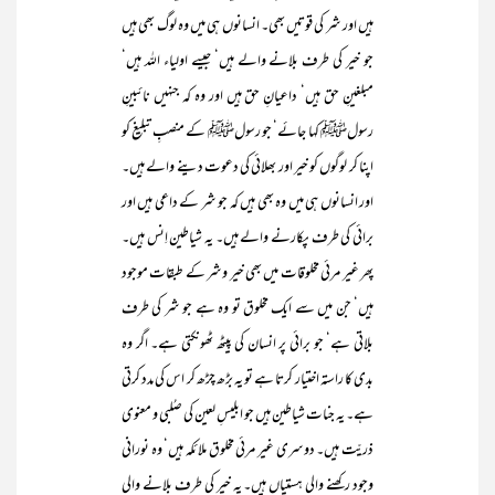
ہیں اور شر کی قوتیں بھی۔ انسانوں ہی میں وہ لوگ بھی ہیں
جو خیر کی طرف بلانے والے ہیں‘ جیسے اولیاء اللہ ہیں‘
مبلغینِ حق ہیں‘ داعیانِ حق ہیں اور وہ کہ جنہیں نائبینِ
رسولﷺ کہا جائے‘ جو رسولﷺ کے منصبِ تبلیغ کو
اپنا کر لوگوں کو خیر اور بھلائی کی دعوت دینے والے ہیں۔
اور انسانوں ہی میں وہ بھی ہیں کہ جو شر کے داعی ہیں اور
برائی کی طرف پکارنے والے ہیں۔ یہ شیاطین اِنس ہیں۔
پھر غیر مرئی مخلوقات میں بھی خیر وشر کے طبقات موجود
ہیں‘ جن میں سے ایک مخلوق تو وہ ہے جو شر کی طرف
بلاتی ہے‘ جو برائی پر انسان کی پیٹھ ٹھونکتی ہے۔ اگر وہ
بدی کا راستہ اختیار کرتا ہے تو یہ بڑھ چڑھ کر اس کی مدد کرتی
ہے۔ یہ جنات شیاطین ہیں جو ابلیسِ لعین کی صُلبی و معنوی
ذریّت ہیں۔ دوسری غیر مرئی مخلوق ملائکہ ہیں‘ وہ نورانی
وجود رکھنے والی ہستیاں ہیں۔ یہ خیر کی طرف بلانے والی