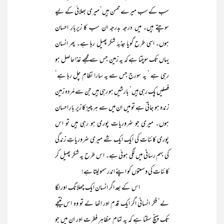
سب کے سب میرے محسن ہیں‘ میری بھلائی کے لیے
سوچتے ہیں۔ میں درجہ بدرجہ ان سب کا زیرِبارِ احسان
ہوں۔ اسی طرح گویا جذبۂ شکر پھیل رہا ہے۔ پھر انسان
یہاں تک سوچتا ہے کہ یہ زمین جس سے مجھے غذا حاصل ہو
رہی ہے ‘ یہ سورج جس سے یہ سارا نظام چل رہا ہے‘
فصلیں پک رہی ہیں‘ بارشیں ہو رہی ہیں جن سے مُردہ زمین
زندہ ہو جاتی ہے تو میں ان میں سے ہر چیز کا زیرِ بارِ احسان
ہوں۔ میری جو ضروریات پوری ہو رہی ہیں تو اس
پوری کائنات کی ایک ایک شے میری ضروریاتِ زندگی
کی بہم رسانی میں لگی ہوئی ہے۔ اس طرح یہ شکر پھیل کر
کائنات کی وسعتوں کو اپنے اندر سمو لیتا ہے!
اس کے بعد اگر انسان ایک چھلانگ اور لگا
لے‘ فکر انسانی اگر ایک قدم اور اٹھا لے تو وہ اس نتیجے
تک پہنچ سکتا ہے کہ یہ تمام مظاہرِ فطرت اور ان میں جو