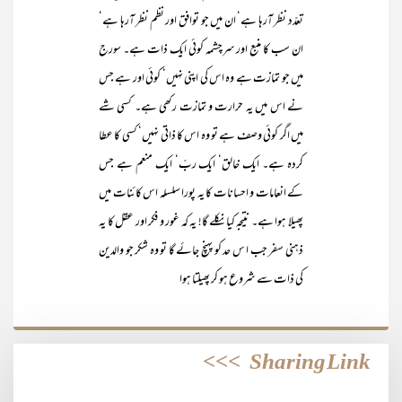
تعدّد نظر آرہا ہے‘ ان میں جو توافق اور نظم نظر آرہا ہے‘
ان سب کا منبع اور سرچشمہ کوئی ایک ذات ہے۔ سورج
میں جو تمازت ہے وہ اس کی اپنی نہیں‘ کوئی اور ہے جس
نے اس میں یہ حرارت و تمازت رکھی ہے۔ کسی شے
میں اگر کوئی وصف ہے تو وہ اس کا ذاتی نہیں‘ کسی کا عطا
کردہ ہے۔ ایک خالق‘ ایک ربّ‘ ایک منعم ہے جس
کے انعامات و احسانات کا یہ پورا سلسلہ اس کائنات میں
پھیلا ہوا ہے۔ نتیجہ کیا نکلے گا! یہ کہ غور و فکر اور عقل کا یہ
ذہنی سفر جب ا س حد کو پہنچ جائے گا تو وہ شکر جو والدین
کی ذات سے شروع ہو کر پھیلتا ہوا
>>>
Sharing Link