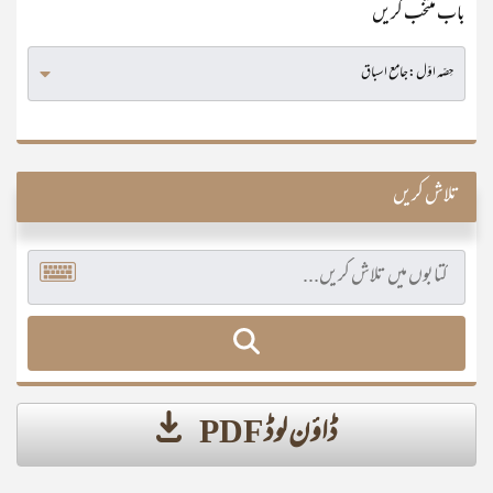
باب منتخب کریں
تلاش کریں
ڈاؤن لوڈ PDF