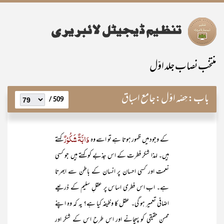
منتخب نصاب جلد اوّل
باب:
حِصّہ اوّل:جامع اسباق
509 /
دَابَّۃٌ شَکُوْرٌ
کے وجود میں ظہور ہوتا ہے تو اسے وہ
کہتے
ہیں۔ لہذا شکر فطرت کے اس جذبے کو کہتے ہیں جو کسی
نعمت اور کسی احسان پر انسان کے باطن سے ابھرتا
ہے۔ اب اس فطری اساس پر عقلِ سلیم کے ذریعے
اضافی تعمیر ہو گی۔ عقل کا وظیفہ کیا ہے؟ یہ کہ وہ اپنے
محسنِ حقیقی کو پہچانے اور اس طرح اس کے شکر اور