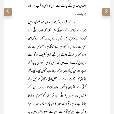
احسان مندی کے جذبے سے اس کا ذہن و قلب سرشار
ہو جائے۔
ذرا غور فرمایئے کہ جب انسان عہدِ طفولیت میں
ہوتا ہے تو اس کے ذہن کی دنیا ابھی اتنی محدود ہوتی ہے
کہ وہ اپنے والدین ہی کے بارے میں یہ سمجھتا ہے کہ یہی
میرے رازق ہیں‘ یہی میرے محافظ ہیں‘ یہی میرے دکھ
درد محسوس کرنے والے ہیں‘ مجھے کوئی تکلیف ہو تو اسے
یہی رفع کرنے والے ہیں‘ لہذا اس کا غیر شعوری جذبۂ شکر
اپنے والدین کی ذات پر مرتکز رہتا ہے‘ لیکن جیسے جیسے فکر
انسانی کا ارتقاء ہوتا ہے اور عقل اپنی ارتقائی منزلیں طے
کرتی ہے‘ انسان کا شعور پروان چڑھتا ہے اور اس کے
ذہن میں وسعت پیدا ہوتی ہے تو انسان کو معلوم ہوتا چلا
جاتا ہے کہ میں تو بہت سوں کا زیرِ بارِ احسان ہوں۔ میرا
وطن ہے‘ میری قوم ہے‘ میرے اعزہ و اقرباء ہیں۔ یہ