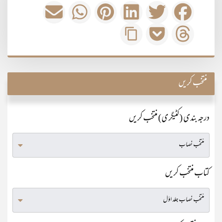
منتخب کریں
درجہ بندی (کٹیگری) منتخب کریں
کتاب منتخب کریں