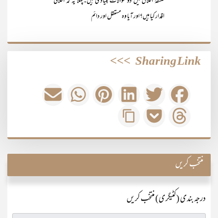
فلسفۂ اخلاق میں دو سوالات بنیادی ہیں۔پہلا یہ کہ اخلاقی
اقدار کیا ہیں؟اور آیا وہ مستقل اور دائم
>>>
Sharing Link
منتخب کریں
درجہ بندی (کٹیگری) منتخب کریں