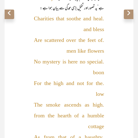
ہے‘یہ تصور اور تخیّل بڑی عمدگی سے بیان ہوا ہے :
.Charities that soothe and heal
and bless
.Are scattered over the feet of
men like flowers
.No mystery is here no special
boon
.For the high and not for the
low
.The smoke ascends as high
from the hearth of a humble
cottage
.As from that of a haughty