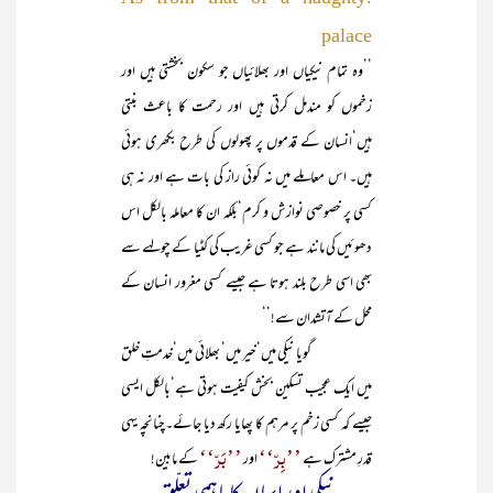
palace
’’وہ تمام نیکیاں اور بھلائیاں جو سکون بخشتی ہیں اور
زخموں کو مندمل کرتی ہیں اور رحمت کا باعث بنتی
ہیں‘انسان کے قدموں پر پھولوں کی طرح بکھری ہوئی
ہیں۔ اس معاملے میں نہ کوئی راز کی بات ہے اور نہ ہی
کسی پر خصوصی نوازش و کرم‘بلکہ ان کا معاملہ بالکل اس
دھوئیں کی مانند ہے جو کسی غریب کی کٹیا کے چولہے سے
بھی اسی طرح بلند ہوتا ہے جیسے کسی مغرور انسان کے
محل کے آتشدان سے!‘‘
گویا نیکی میں‘خیر میں‘ بھلائی میں‘خدمتِ خلق
میں ایک عجیب تسکین بخش کیفیت ہوتی ہے‘بالکل ایسی
جیسے کہ کسی زخم پر مرہم کا پھایا رکھ دیا جائے۔چنانچہ یہی
’’بِرّ‘‘
’’بَرّ‘‘
قدرِ مشترک ہے
اور
کے مابین!