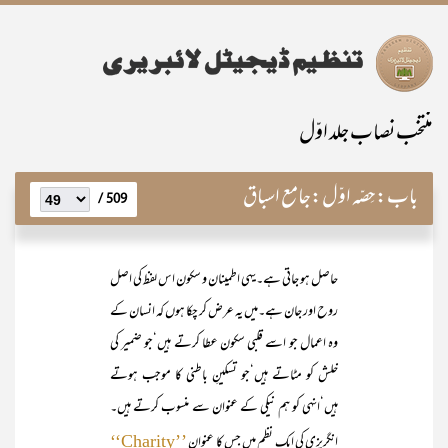
منتخب نصاب جلد اوّل
باب:
حِصّہ اوّل:جامع اسباق
509 /
حاصل ہو جاتی ہے۔یہی اطمینان و سکون اس لفظ کی اصل
روح اور جان ہے۔میں یہ عرض کر چکا ہوں کہ انسان کے
وہ اعمال جو اسے قلبی سکون عطا کرتے ہیں‘جو ضمیر کی
خلش کو مٹاتے ہیں‘جو تسکینِ باطنی کا موجب ہوتے
ہیں‘انہی کو ہم نیکی کے عنوان سے منسوب کرتے ہیں۔
انگریزی کی ایک نظم میں جس کا عنوان
’’Charity‘‘