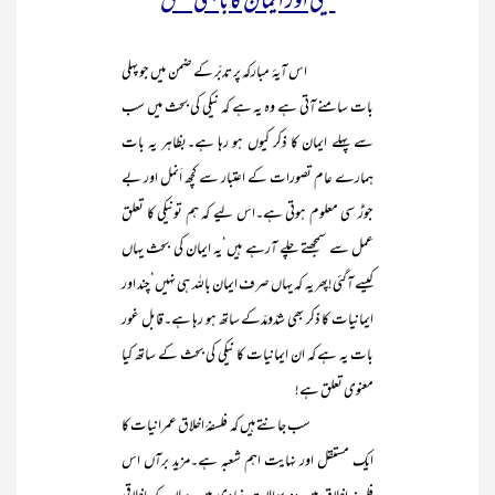
نیکی اور ایمان کا باہمی تعلّق
اس آیۂ مبارکہ پر تدبّر کے ضمن میں جو پہلی
بات سامنے آتی ہے وہ یہ ہے کہ نیکی کی بحث میں سب
سے پہلے ایمان کا ذکر کیوں ہو رہا ہے۔بظاہر یہ بات
ہمارے عام تصورات کے اعتبار سے کچھ اَنمل اور بے
جوڑ سی معلوم ہوتی ہے۔اس لیے کہ ہم تونیکی کا تعلق
عمل سے سمجھتے چلے آرہے ہیں‘یہ ایمان کی بحث یہاں
کیسے آگئی!پھر یہ کہ یہاں صرف ایمان باللہ ہی نہیں‘چند اور
ایمانیات کا ذکر بھی شدّومدّکے ساتھ ہو رہا ہے۔قابل غور
بات یہ ہے کہ ان ایمانیات کا نیکی کی بحث کے ساتھ کیا
معنوی تعلق ہے!
سب جانتے ہیں کہ فلسفۂ اخلاق عمرانیات کا
ایک مستقل اور نہایت اہم شعبہ ہے۔مزید برآں اس