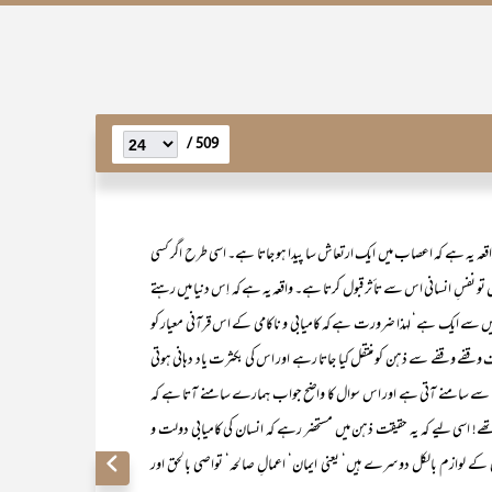
509 /
عہ یہ ہے کہ اعصاب میں ایک ارتعاش سا پیدا ہو جاتا ہے۔ اسی طرح اگر کسی
 نفسِ انسانی اس سے تا ٔثر قبول کرتا ہے۔ واقعہ یہ ہے کہ اِس دنیا میں رہتے
میں سے ایک ہے‘ لہذا ضرورت ہے کہ کامیابی و ناکامی کے اس قرآنی معیار کو
رف وقفے وقفے سے ذہن کو منتقل کیا جاتا رہے اور اس کی بکثرت یاد دہانی ہوتی
عمل سے سامنے آتی ہے اور اس سوال کا واضح جواب ہمارے سامنے آتا ہے کہ
ے! اسی لیے کہ یہ حقیقت ذہن میں مستحضر رہے کہ انسان کی کامیابی دولت و
ی کے لوازم بالکل دوسرے ہیں‘ یعنی ایمان‘ اعمالِ صالحہ‘ تواصی بالحق اور