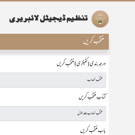
منتخب کریں
درجہ بندی (کٹیگری) منتخب کریں
کتاب منتخب کریں
باب منتخب کریں