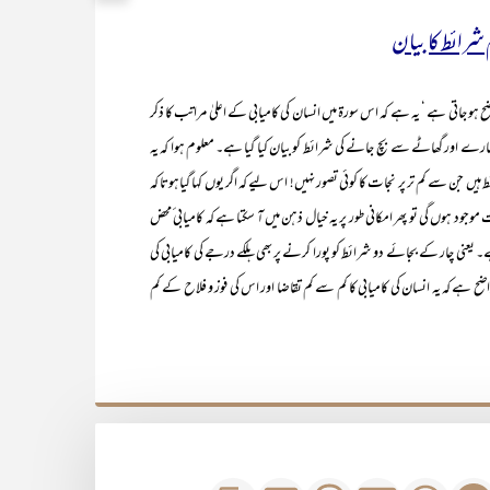
 شرائط کا بیان
ی ہے ‘ یہ ہے کہ اس سورۃ میں انسان کی کامیابی کے اعلیٰ مراتب کا ذکر
سارے اور گھاٹے سے بچ جانے کی شرائط کو بیان کیا گیا ہے۔ معلوم ہوا کہ یہ
ئط ہیں جن سے کم تر پر نجات کا کوئی تصور نہیں! اس لیے کہ اگر یوں کہا گیاہوتا کہ
ود ہوں گی تو پھر امکانی طور پر یہ خیال ذہن میں آ سکتا ہے کہ کامیابی ٔمحض
عنی چار کے بجائے دو شرائط کو پورا کرنے پر بھی ہلکے درجے کی کامیابی کی
اضح ہے کہ یہ انسان کی کامیابی کا کم سے کم تقاضا اور اس کی فوز و فلاح کے کم