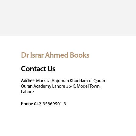
Dr Israr Ahmed Books
Contact Us
Addres:
Markazi Anjuman Khuddam ul Quran
Quran Academy Lahore 36-K, Model Town,
Lahore
Phone
042-35869501-3