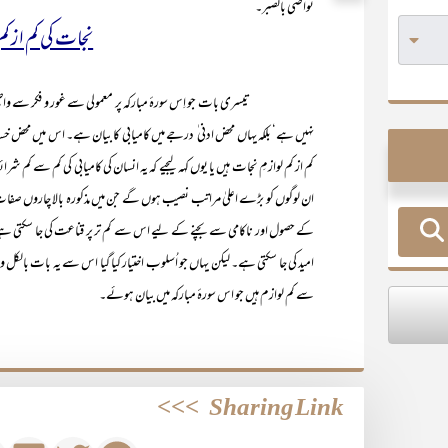
تواصی بالصبر۔
نجات کی کم از کم
تیسری بات جو اِس سورۂ مبارکہ پر معمولی سے غور و فکر سے واضح ہو جات
نہیں ہے‘ بلکہ یہاں محض ادنی ٰ درجے میں کامیابی کا بیان ہے۔ اس میں محض خ
کم از کم لوازمِ نجات ہیں یا یوں کہہ لیجیے کہ یہ انسان کی کامیابی کی کم سے کم شرا
ان لوگوں کو بڑے اعلیٰ مراتب نصیب ہوں گے جن میں مذکورہ بالا چاروں صفات موج
کے حصول اور ناکامی سے بچنے کے لیے اس سے کم تر پر قناعت کی جا سکتی ہے۔ ی
امید کی جا سکتی ہے۔ لیکن یہاں جو اُسلوب اختیار کیا گیا اس سے یہ بات بالکل و
سے کم لوازم ہیں جو اس سورۂ مبارکہ میں بیان ہوئے۔
>>>
Sharing Link