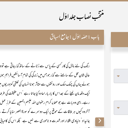
منتخب نصاب جلد اوّل
باب:
حِصّہ اوّل:جامع اسباق
رنگ کی نئے ماڈل کی کار کسی کے پاس سے زنّاٹے کے ساتھ گذر جاتی ہے تو واق
عالی شان محل کے سامنے سے گذر ہو جس میں زندگی کی تمام آسائشیں فراہم ہوں تو
ہوئے یہاں کی چمک دمک اور رونقوں سے متأثر ہونا انسان کی خِلقی کمزوریوں 
ایک دفعہ مان لینے کے بعد اس کا بار بار اعادہ کیا جاتا رہے ‘ اس حقیقت کی ط
رہے۔ یہی وہ بات ہے جو صحابۂ کرام رضوان اللہ علیہم اجمعین کے طرز ِ 
آخر وہ کیوں ہر ملاقات کے موقع پر ایک دوسرے کو سورۃ العصر سنایا کرتے تھ
جائیداد‘ دنیاوی اقتدار اور شہرت و ناموری سے نہیں ہے ‘بلکہ اس کی کامیاب