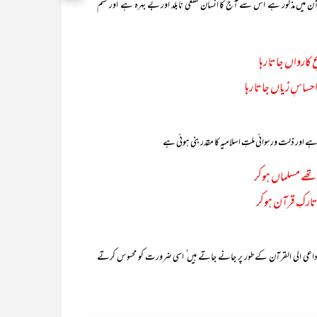
 میں مذکور ہے ٗ اُس سے آج کا انسان قطعی نابلد اور بے بہرہ ہے ٗ اور ستم
 کارواں جاتا رہا
اسِ زیاں جاتا رہا
 اور ذلت ورسوائی ملتِ اسلامیہ کا مقدر بنی ہوئی ہے
 تھے مسلماں ہوکر
تارکِ قرآن ہوکر
ی القرآن کے طور پر جانے جاتے ہیں ٗ اسی ضرورت کو محسوس کرتے