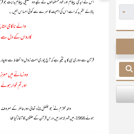
اس کے ابدی پیغام اور خود مسلمانوں کے لیے وہ تفصیلی پیغامِ ہدایت جو قرآن
بالائے ستم یہ کہ اسے اس کی اہمیت کا سرے سے کوئی احساس نہیں ؎
وائے ناکامی متاعِ
کارواں کے دل سے احس
قرآن سے دوری ہی کا یہ نتیجہ ہے کہ آج پوری امت زوال وانحطاط سے دوچار ہے
وہ زمانے میں معزز
اور تم خوار ہوئے 
والدِ محترم نے ٗ جو بفضل ﷲ تعالیٰ دورِ حاضر کے معروف داعی ال
ہوئے 1966ء میں شہر لاہور میں درسِ قرآن کے حلقوں کا آغاز کیا تھا