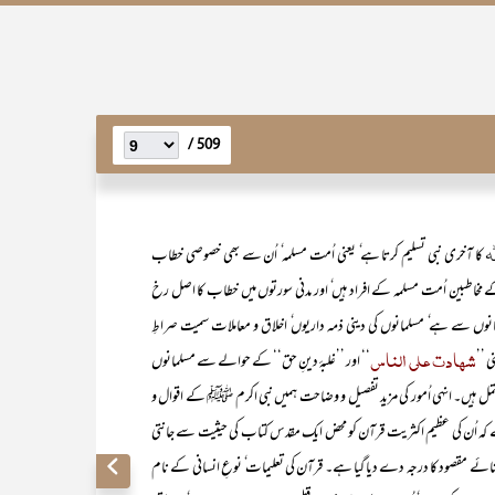
509 /
کا آخری نبی تسلیم کرتا ہے ٗ یعنی اُمت مسلمہ ٗ اُن سے بھی خصوصی خطاب
 مخاطبین اُمت مسلمہ کے افراد ہیں ٗ اور مدنی سورتوں میں خطاب کا اصل رخ
ں سے ہے ٗ مسلمانوں کی دینی ذمہ داریوں ٗ اخلاق و معاملات سمیت صراطِ
شہادت علی الناس
 ’’
‘‘ اور ’’غلبۂ دینِ حق‘‘ کے حوالے سے مسلمانوں
تمل ہیں۔ انہی اُمور کی مزید تفصیل و وضاحت ہمیں نبی اکرم ﷺ کے اقوال و
ہے کہ اُن کی عظیم اکثریت قرآن کو محض ایک مقدس کتاب کی حیثیت سے جانتی
تہائے مقصود کا درجہ دے دیا گیا ہے۔ قرآن کی تعلیمات ٗ نوعِ انسانی کے نام