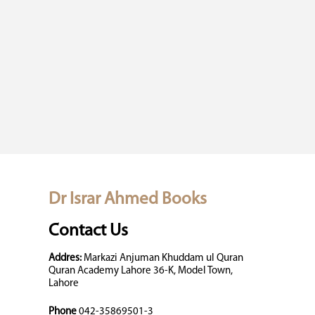
Dr Israr Ahmed Books
Contact Us
Addres:
Markazi Anjuman Khuddam ul Quran
Quran Academy Lahore 36-K, Model Town,
Lahore
Phone
042-35869501-3