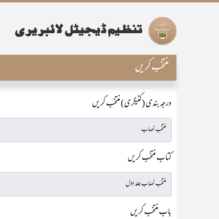
منتخب کریں
درجہ بندی (کٹیگری) منتخب کریں
کتاب منتخب کریں
باب منتخب کریں