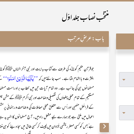
منتخب نصاب جلد اوّل
باب:
عرضِ مرتب
جو قرآنِ حکیم کو ﷲ کی طرف سے کتابِ ہدایت اور نبی آخر الزماں ﷺ کو ﷲ 
’’یٰۤاَیُّہَا الَّذِیۡنَ اٰمَنُوۡا‘‘
بکثرت و باہتمام ملتا ہے۔ سب جانتے ہیں کہ
کے
مسلمانوں ہی کی جانب ہے۔ وہ تمام آیات جن میں خطاب براہِ راست مسلمانو
مستقیم کے تمام عملی پہلوؤں کی تفصیلی وضاحت اور نبی اکرم ﷺ کے مشن یعنی
کے فرائضِ منصبی اور اُس سے متعلق عملی معاملات کی وضاحت و رہنمائی پر مش
اعمال میں ملتی ہے جو ہمارے لیے مشعلِ راہ ہیں۔ آج مسلمانوں کا المیہ یہ 
ہے ٗ جس کو کسی معطر ریشمی جُزدان میں لپیٹ کر کسی طاق میں سجا دینے کو ہی من