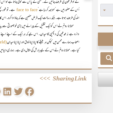
گے تو فرعون کی طرف جائیں گے۔ کسی کے پاس سے کوئی جاتا ہے تو اُس کی 
اُس کے حضور میں ہے‘ مواجہہ کررہا ہے‘
ہے۔ تو غور کیج
face to face
اللہ کی طرف ہوتا ہے۔ جبکہ رسالت ایک فرضِ منصبی ہے کہ جاؤ ادا کرو۔ اس ک
مولانا رومؒ نے اس کو ایک تمثیل کے پیرائے میں بڑی خوبصورتی سے بیان کیا
دائرہ ہے نہ محدثین کی دلچسپی کا میدان۔ اس لیے کہ ہر ایک کے اپنے اپن
اصحاب ہمارے محسن ہیں‘ لیکن ہر طبقے کا اپنا اپنا ذوق اور اپنا اپنا میدان
(field)
کیا ہے۔ مولانا رومؒ نے اس کے لیے بارش کی مثال دی ہے۔ ہماری دنیا میں با
>>>
Sharing Link