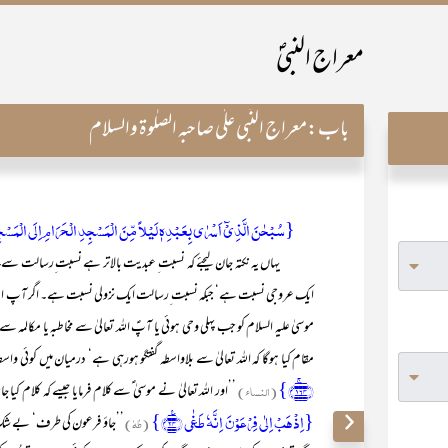
معراج النبیؐ
باب:
معراج النّبی علٰی صاحبہ الصلٰوۃ والسلام
{سُبْحٰنَ الَّذِیْٓ اَسْرٰی بِعَبْدِہٖ لَیْلاً مِّنَ الْمَسْجِدِ الْحَرَامِ اِلَی الْم
یہاں یہ نکتہ جان لیجئے کہ نسبت ِ عبدیت بالاتر ہے نسبت ِرسالت سے---- 
ایک عروجی نسبت ہے‘ جبکہ نسبت ِرسالت ایک نزولی نسبت ہے۔ اگر آپ اس ا
موسیٰ علیہ السلام کو جب پہلی وحی ہوئی یا آپؑ اللہ تعالیٰ سے مخاطبہ یا مکالم
مقام کیا ہوگا کہ اللہ تعالیٰ سے بلاواسطہ گفتگو ہورہی ہے‘ درمیان میں کوئی 
﴿۱۶۴﴾ۚ}
(النساء)
’’اور اللہ تعالیٰ نے موسیٰ ؑسے کلام فرمایا جیسے کہ کلام کیا 
{اِذۡہَبۡ اِلٰی فِرۡعَوۡنَ اِنَّہٗ طَغٰی ﴿٪۲۴﴾}
(طٰہٰ)
’’جاؤ فرعون کی طرف‘ بے شک