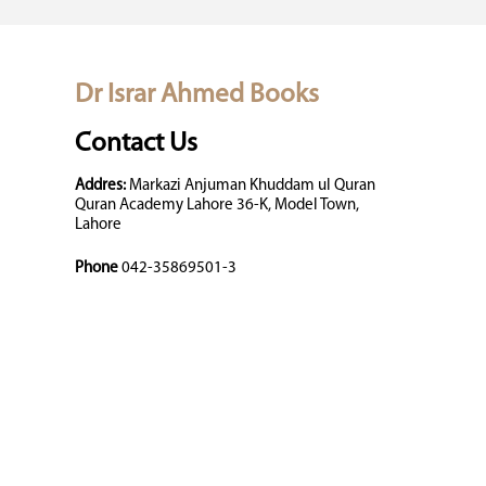
Dr Israr Ahmed Books
Contact Us
Addres:
Markazi Anjuman Khuddam ul Quran
Quran Academy Lahore 36-K, Model Town,
Lahore
Phone
042-35869501-3