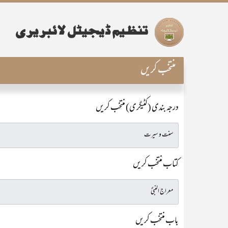
منتخب کریں
درجہ بندی (کٹیگری) منتخب کریں
کتاب منتخب کریں
باب منتخب کریں