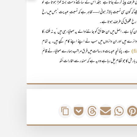
طرف پیٹہ کرکے جاتا ہے‘ جبکہ اُس کے سامنے دست بستہ کھڑا ہوتا ہے تو
ئے کہ کون سی نسبت بالاتر ہوئی!---- ظاہر ہے کہ نسبت ِ عبدیت ‘ جس میں رخ
ا رخ مخلوق کی طرف ہوتا ہے۔
 ہے۔ اصل میں ان حقائق کو جاننے والے یہ صوفیاء ہی ہیں‘ یہ نہ فقہاء کا
ے دائرے ہیں اور ان دائروں میں سب نے اپنے اپنے کام کیے ہیں۔ یہ تمام
ہے۔ چنانچہ عبدیت و رسالت میں فرق مراتب ہمارے صوفیاء نے قائم
رش کا جو نظام چل رہا ہے وہ یہ ہے کہ سمندر سے بخارات اُٹھ