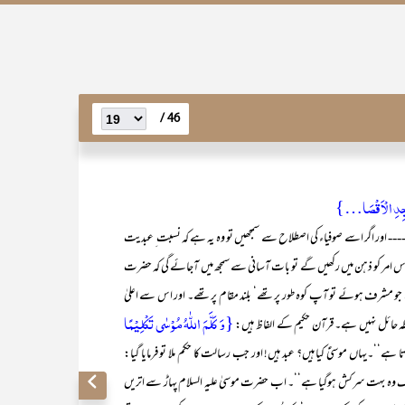
46 /
َسْجِدِ الْاَقْصَا…}
اور اگر اسے صوفیاء کی اصطلاح سے سمجھیں تو وہ یہ ہے کہ نسبت ِ عبدیت
مر کو ذہن میں رکھیں گے تو بات آسانی سے سمجھ میں آجائے گی کہ حضرت
ہ سے جو مشرف ہوئے تو آپ کوہ طور پر تھے‘ بلند مقام پر تھے۔ اور اس سے اعلیٰ
{وَ کَلَّمَ اللّٰہُ مُوۡسٰی تَکۡلِیۡمًا
واسطہ حائل نہیں ہے۔ قرآن حکیم کے الفاظ ہیں:
جاتا ہے‘‘۔یہاں موسیٰؑ کیا ہیں؟ عبد ہیں! اور جب رسالت کا حکم ملا تو فرمایا گیا:
 وہ بہت سرکش ہوگیا ہے‘‘۔ اب حضرت موسیٰ علیہ السلام پہاڑ سے اتریں