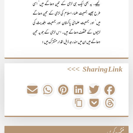
لیجیے۔ یہ بھی ایک ہی لڑی کے تین دھاگے ہیں‘ اسی
طرح جیسے جمعیت علماء اسلام کی لڑی کے تین دھاگے
ہیں‘ اور جمعیت علمائِ پاکستان اور جمعیت اہلحدیث کی
لڑیوں کے مختلف دھاگے ہیں۔ اس لڑی کے جو یہ تین
دھاگے ہیں ان میں مندرجہ ذیل اقدار مشترک ہیں:
>>>
Sharing Link
منتخب کریں