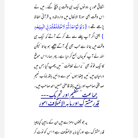
اتفاقی طور پر دونوں ایک ہی وقت پر پہنچ گئے۔ میں نے
اس وقت بھی سورۃ الانفال میں واردشدہ یہ قرآنی الفاظ
{وَ لَوۡ تَوَاعَدۡتُّمۡ لَاخۡتَلَفۡتُمۡ فِی الۡمِیۡعٰدِ
پڑھے تھے:
}
یعنی اگر آپ پہلے سے طے کر کے آتے کہ ایک ہی
وقت میں جانا ہے تب بھی کچھ آگے پیچھے ہو جاتا‘ لیکن
اللہ نے آپ کو یہاں جمع کر دیا ہے۔ پھر ہمارا اس موقع
کا ایک فوٹو بھی’’ندائے خلافت‘‘ میں چھپ گیا جس میں
درمیان میں‘ میں بیٹھا ہوں‘ میرے دائیں ہاتھ جناب نعیم
صدیقی صاحب اور بائیں ہاتھ قاضی حسین احمد صاحب ہیں۔
جماعت‘ تنظیم اور تحریک - --
قدرِمشترک اور مابہ الاختلاف امور
یہ جو تینوں دھڑے ہیں ان کے مابین کیا چیز
قدرِ مشترک ہے اور کیا مابہ الاختلاف ہے؟ اس کو نوٹ کر