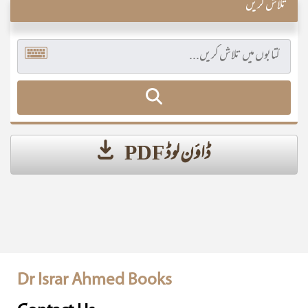
تلاش کریں
ڈاؤن لوڈ PDF
Dr Israr Ahmed Books