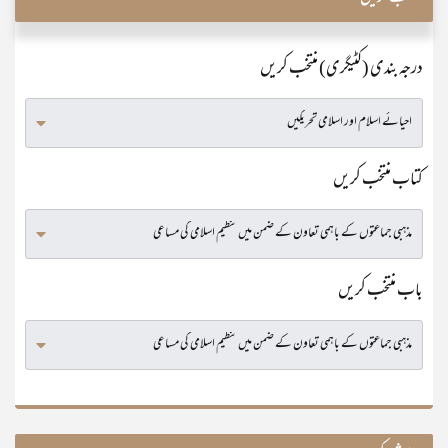
درجہ بندی (کٹیگری) منتخب کریں
کتاب منتخب کریں
باب منتخب کریں