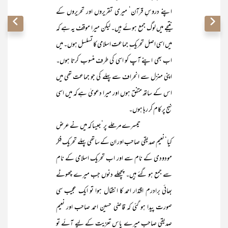
اپنے دروسِ قرآن‘ میری تقریروں اور تحریروں کے
نتیجے میں لوگ جمع ہوئے ہیں۔ لیکن میرا موقف یہ ہے کہ
میں اسی اصل تحریک ِ جماعت اسلامی کا تسلسل ہوں۔ میں
اب بھی اپنے آپ کو اسی کی طرف منسوب کرتا ہوں۔
اپنی منزل سے انحراف سے پہلے کی جو جماعت تھی میں
اس کے ساتھ متفق ہوں اور میرا دعویٰ ہے کہ میں اسی
نہج پر کام کر رہا ہوں۔
تیسرے مرحلے پر‘ جیسا کہ میں نے عرض
کیا‘ نعیم صدیقی صاحب اور ان کے ساتھی پہلے تحریک فکر
مودودی کے نام سے اور اب تحریک اسلامی کے نام
سے جمع ہو گئے ہیں۔ پچھلے دنوں جب میرے چھوٹے
بھائی برادرم اقتدار احمد کا انتقال ہوا تو ایک عجیب سی
صورت پیدا ہو گئی کہ قاضی حسین احمد صاحب اور نعیم
صدیقی صاحب میرے پاس تعزیت کے لیے آئے تو