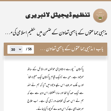
مذہبی جماعتوں کے باہمی تعاون کے ضمن میں تنظیم اسلامی کی مساعی
باب:
مذہبی جماعتوں کے باہمی تعاون کے ضمن میں تنظیم اسلامی کی مساعی
56 /
پاکستان‘‘ پورے دستاویزی حوالوں اور دلائل کے ساتھ
موجود ہے۔ میرے نزدیک قیامِ پاکستان ایک معجزہ تھا‘
اور یہ ملک صرف اس لیے وجود میں آیا کہ ہم نے اللہ
سے ایک عہد کیا تھا اور سارا خلفشار اس وجہ سے ہے کہ
ہم نے اس عہد کی خلاف ور زی کی ہے۔ اب علاج
صرف یہی ہے کہ اس وعدے کو پورا کیا جائے۔