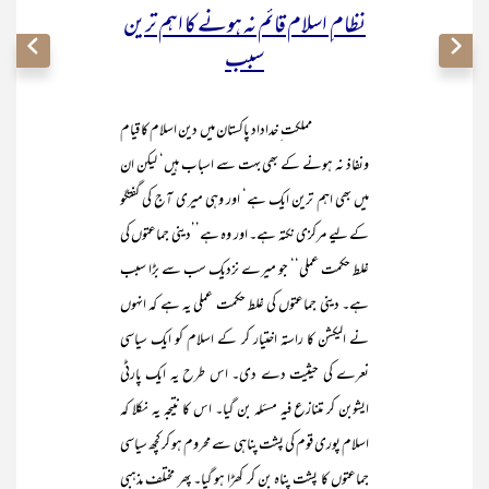
نظام ِ اسلام قائم نہ ہونے کا اہم ترین
سبب
مملکت ِ خداداد پاکستان میں دین اسلام کا قیام
ونفاذ نہ ہونے کے بھی بہت سے اسباب ہیں‘ لیکن ان
میں بھی اہم ترین ایک ہے‘ اور وہی میری آج کی گفتگو
کے لیے مرکزی نکتہ ہے۔ اور وہ ہے’’دینی جماعتوں کی
غلط حکمت عملی‘‘ جو میرے نزدیک سب سے بڑا سبب
ہے۔ دینی جماعتوں کی غلط حکمت عملی یہ ہے کہ انہوں
نے الیکشن کا راستہ اختیار کر کے اسلام کو ایک سیاسی
نعرے کی حیثیت دے دی۔ اس طرح یہ ایک پارٹی
ایشوبن کر متنازع فیہ مسئلہ بن گیا۔ اس کا نتیجہ یہ نکلا کہ
اسلام پوری قوم کی پشت پناہی سے محروم ہو کر کچھ سیاسی
جماعتوں کا پشت پناہ بن کر کھڑا ہو گیا۔ پھر مختلف مذہبی