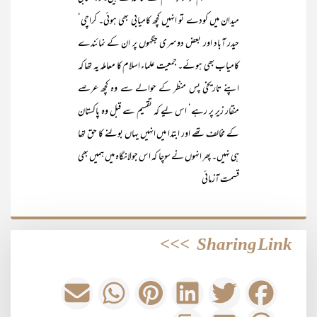
میدان میں کودے تو انہیں کچھ کامیابی بھی ہوئی۔ کراچی‘
حیدر آباد اور بعض دوسری جگہوں پر ان کے نمائندے
کامیاب بھی ہوئے۔ جمعیت علماء اسلام کا معاملہ یہ تھا کہ
اپنے تاریخی پس منظر کے حوالے سے وہ کچھ عرصے
منقار زیر پر رہے‘ اس لیے کہ تقسیم سے قبل وہ پاکستان
کے مخالف تھے اور ابتدا میں انہیں یہاں بولنے کا حق تھا
ہی نہیں۔ پھر انہوں نے سوچا کہ اس جولانگاہ میں ہمیں بھی
قسمت آزمائی
>>>
Sharing Link