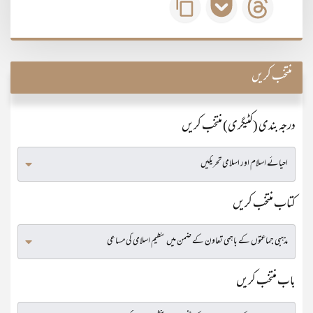
منتخب کریں
درجہ بندی (کٹیگری) منتخب کریں
کتاب منتخب کریں
باب منتخب کریں