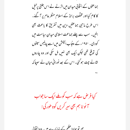
جماعتوں کے انتخابی میدان میں اترنے نے اس جلتی پرتیل
کا کام کیا اور مختلف برانڈ کے اسلام منظر عام پر آگئے۔
اس طرح مذہبی جماعتیں دین میں تفریق کا باعث بھی
بنیں۔ سب سے پہلے جماعت اسلامی میدانِ سیاست میں
کودی۔ ۱۹۵۱ء کے پنجاب الیکشن میں اسے چالیس سیٹوں
کی توقع تھی لیکن ایک بھی نہیں مل سکی اور وہ چاروں
شانے چت ہو گئی۔ اس کے بعد نورانی میاں نے سوچا کہ
؎
کیا فرض ہے کہ سب کو ملے ایک سا جواب
آئو نا ہم بھی سیر کریں کوہِ طور کی!
ہم تو سوادِاعظم کے نمائندے ہیں۔ وہ انتخابی