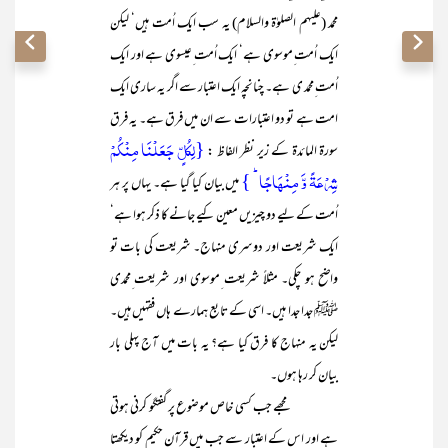
محمد (علیہم الصلوٰۃ والسلام) یہ سب ایک اُمت ہیں‘ لیکن
ایک اُمت ِموسوی ہے‘ ایک اُمت ِعیسوی ہے اور ایک
اُمت ِمحمد ی ہے۔ چنانچہ ایک اعتبار سے اگر یہ ساری ایک
امت ہے تو دو اعتبارات سے ان میں فرق ہے۔ یہ فرق
{لِکُلٍّ جَعَلۡنَا مِنۡکُمۡ
سورۃ المائدۃ کے زیر نظر الفاظ :
شِرۡعَۃً وَّ مِنۡہَاجًا ؕ }
میں بیان کیا گیا ہے۔ یہاں پر ہر
اُمت کے لیے دو چیزیں معین کیے جانے کا ذکر ہوا ہے‘
ایک شریعت اور دوسری منہاج۔ شریعت کی بات تو
واضح ہو چکی۔ مثلاً شریعت ِموسوی اور شریعت ِمحمدی
ﷺ جدا جدا ہیں۔ اسی کے تابع ہمارے ہاں فقہیں ہیں۔
لیکن یہ منہاج کا فرق کیا ہے؟ یہ بات میں آج پہلی بار
بیان کر رہا ہوں۔
مجھے جب کسی خاص موضوع پر گفتگو کرنی ہوتی
ہے اور اس کے اعتبار سے جب میں قرآن حکیم کو دیکھتا