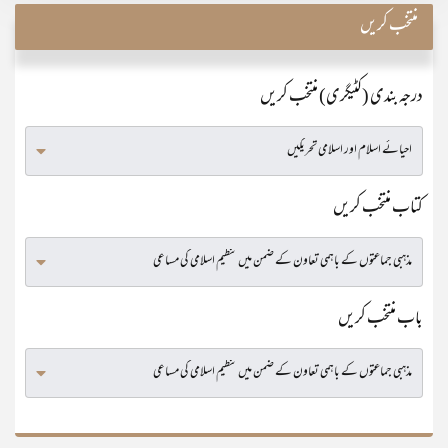
منتخب کریں
درجہ بندی (کٹیگری) منتخب کریں
کتاب منتخب کریں
باب منتخب کریں