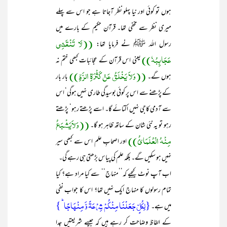
ہوں تو کوئی اور نیا پہلو نظر آجاتا ہے جو اس سے پہلے
میری نظر سے مخفی تھا۔ قرآن حکیم کے بارے میں
((لَا تَنْقَضِی
رسول اللہ ﷺ نے فرمایا تھا:
عَجَائِبُہٗ))
یعنی اس قرآن کے عجائبات کبھی ختم نہ
((وَلاَ یَخْلَقُ عَنْ کَثْرَۃِ الرَّدِّ))
ہوں گے۔
بار بار
کے پڑھنے سے اس پر کوئی بوسیدگی طاری نہیں ہوگی‘ اس
سے آدمی کاجی نہیں اکتائے گا۔ اسے پڑھتے رہو‘ پڑھتے
((وَلاَیَشْبَعُ
رہو تو یہ نئی شان کے ساتھ ظاہر ہو گا۔
مِنْہُ الْعُلَمَائُ))
اور اصحابِ علم اس سے کبھی سیر
نہیں ہو سکیں گے۔ بلکہ علم کی پیاس بڑھتی ہی رہے گی۔
اب آپ نوٹ کیجیے کہ’’منہاج‘‘ سے کیا مراد ہے؟ کیا
تمام رسولوں کا منہاج ایک نہیں تھا؟ اس کا جواب نفی
{لِکُلٍّ جَعَلۡنَا مِنۡکُمۡ شِرۡعَۃً وَّ مِنۡہَاجًا ؕ }
میں ہے۔
کے الفاظ وضاحت کر رہے ہیں کہ جیسے شریعتیں جدا