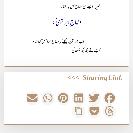
تھیں‘ ایسے ہی منہاج بھی جدا تھا۔
منہاج ِ ابراہیمی ؑ:
اب ذرا تجزیہ کیجیے کہ منہاجِ ابراہیمیؑ کیا تھا؟
آپؑ نے جگہ جگہ توحیدکی
>>>
Sharing Link