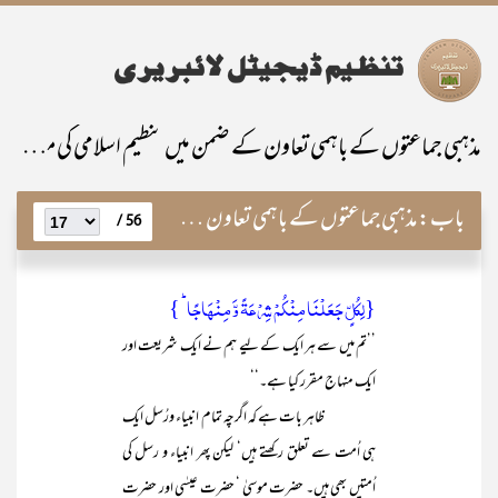
مذہبی جماعتوں کے باہمی تعاون کے ضمن میں تنظیم اسلامی کی مساعی
باب:
مذہبی جماعتوں کے باہمی تعاون کے ضمن میں تنظیم اسلامی کی مساعی
56 /
{لِکُلٍّ جَعَلۡنَا مِنۡکُمۡ شِرۡعَۃً وَّ مِنۡہَاجًا ؕ }
’’تم میں سے ہر ایک کے لیے ہم نے ایک شریعت اور
ایک منہاج مقرر کیا ہے۔‘‘
ظاہر بات ہے کہ اگرچہ تمام انبیاء ورُسل ایک
ہی اُمت سے تعلق رکھتے ہیں‘ لیکن پھر انبیاء و رسل کی
اُمتیں بھی ہیں۔ حضرت موسیٰ ‘ حضرت عیسٰی اور حضرت