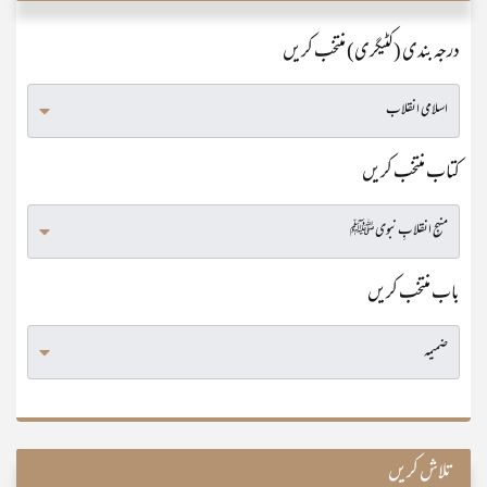
درجہ بندی (کٹیگری) منتخب کریں
کتاب منتخب کریں
باب منتخب کریں
تلاش کریں