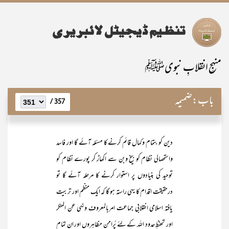
منہجِ انقلابِ نبویﷺ
باب:
ضمیمہ
357 /
دین کو بتمام وکمال قائم کرنے کا مسئلہ آئے گا اور فاسد
واستحصالی نظام کو بیخ وبن سے اکھاڑ کر پورے نظام کو
توحید کی بنیادوں پر استوار کرنے کا مرحلہ آئے گا تو
درحقیقت اقدام کا یہی راستہ ہو گا کہ ایک منظم اور تربیت
یافتہ اسلامی انقلابی جماعت امربالمعروف ونہی عن المنکر
اور تحفظِ حدود اللہ کے لئے پُرامن مظاہروں اور ان تمام