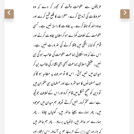
طریقوں سے حکومتِ وقت کو مجبور کر دے کہ وہ
معروفات کی ترویج کرے، منکرات کا قلع قمع کرے اور
حدود اللہ کو نافذ کرے۔ یہ بغاوت کا راستہ نہیں ہے۔ کسی
حکومت کے خلاف کھڑے ہو کر اعلانِ بغاوت کرنے اور
قوم کو خانہ جنگی میں مبتلا کرنے کی ضرورت نہیں ہے۔
اس لئے کہ وہ انقلابی جماعت حکومت کی طالب ہو گی ہی
نہیں۔ حقیقی اسلامی جماعت کبھی بھی اقتدار کی طالب بن کر
میدان میں نہیں آتی۔ اس کا تو صرف یہ مطالبہ ہو گا کہ
جب مسلمانوں کا معاشرہ ہے اور مسلمان ہی حکمران ہیں
تو دین کو صحیح شکل میں قائم کرو اور اس کے خلاف جو کچھ
ہے اسے ختم کرو۔ نہیں کرتے تو پھر ہم میدان میں موجود
ہیں۔ پھر ہمارے سینے حاضر ہیں، گولیاں چلاؤ… پھر
ہمارے سر حاضر ہیں، لاٹھیاں برساؤ… پھر ہم حاضر ہیں
کہ دار ورسن
(۱)
کے حربے ہم پر آزماؤ۔ اس ابتلاء اور