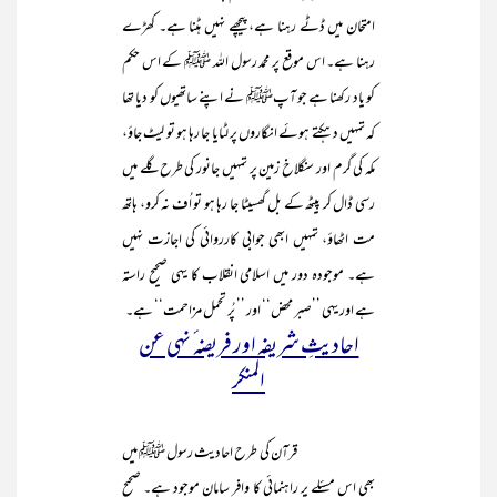
امتحان میں ڈٹے رہنا ہے، پیچھے نہیں ہٹنا ہے۔ کھڑے
رہنا ہے۔ اس موقع پر محمد رسول اللہ ﷺ کے اس حکم
کو یاد رکھنا ہے جو آپﷺ نے اپنے ساتھیوں کو دیا تھا
کہ تمہیں دہکتے ہوئے انگاروں پر لٹایا جا رہا ہو تو لیٹ جاؤ،
مکہ کی گرم اور سنگلاخ زمین پر تمہیں جانور کی طرح گلے میں
رسی ڈال کر پیٹھ کے بل گھسیٹا جا رہا ہو تو اُف نہ کرو، ہاتھ
مت اٹھاؤ، تمہیں ابھی جوابی کارروائی کی اجازت نہیں
ہے۔ موجودہ دور میں اسلامی انقلاب کا یہی صحیح راستہ
ہے اور یہی ’’صبر محض‘‘ اور ’’ پُر تحمل مزاحمت‘‘ ہے۔
احادیثِ شریفہ اور فریضہ ٔ نہی عن
المنکر
قرآن کی طرح احادیث رسول ﷺ میں
بھی اس مسئلے پر راہنمائی کا وافر سامان موجود ہے۔ صحیح