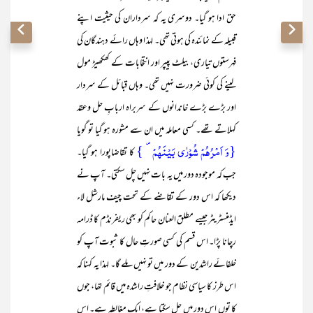
حق ادا ہو گیا۔ دوسری یہ کہ سرداران کی حیثیت اپنے
قبیلہ کے نمائندہ کی ہوتی تھی۔ لہذ ا وہاں رائے دہندگان کی
فہرستوں تیاری، بیلٹ پیپر اور انتخابات کے کھکھیڑ مول
لینے کی کوئی ضرورت نہیں تھی۔ وہاں قبائل کے سردار
اور بڑے بڑے خاندانوں کے سربراہ اربابِ حل وعقد
کہلاتے تھے۔ کسی معاملہ میں ان سے مشورہ ہو گیا تو گویا
{وَ اَمۡرُہُمۡ شُوۡرٰی بَیۡنَہُمۡ ۪ }
کا تقاضاپورا ہو گیا۔
جب کہ موجودہ دور میں یہ بات نہیں چل سکتی۔ آپ نے
دیکھا کہ اس دور کے تقاضے کے تحت چیف مارشل لاء
ایڈمنسٹریٹر جیسے مطلق العنان حاکم کو بھی ریفرنڈم کا ڈرامہ
رچانا پڑا۔ اس قسم کی کسی صورتِ حال کا ثبوت آپ کو
خلفائے راشدین کے دور میں تو نہیں ملے گا۔ لہذا یہ کہنا کہ
اس طرز کا سیاسی نظام جو خلافتِ راشدہ میں قائم تھا، جوں
کا توں اس دور میں چل سکتا ہے، ایک مغالطہ ہے۔ اس