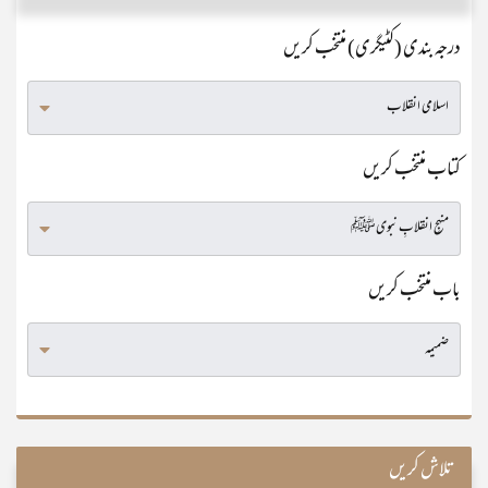
درجہ بندی (کٹیگری) منتخب کریں
کتاب منتخب کریں
باب منتخب کریں
تلاش کریں