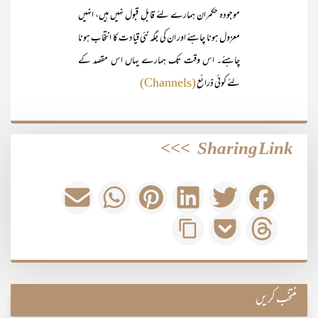
موجودہ حکمران ہمارے لئے قابلِ قبول نہیں ہیں، انہیں
معزول ہونا چاہئے اور ان کی جگہ نئی قیادت کا انتخاب ہونا
چاہئے۔ اس وقت تک ہمارے یہاں اس مقصد کے
لئے کوئی ذرائع
(Channels)
>>>
Sharing Link
منتخب کریں