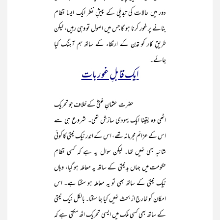
دور میں حالات کی تبدیلی کے پیشِ نظر ایک ایسا نظام
بنانے پر غور کرنا ہو گا جس میں اصول تو وہی رہیں، لیکن
طریقِ کار کو تمدن کے ارتقاء کے ساتھ ہم آہنگ کیا
جائے۔
ایک قابلِ غور بات
حضرت عثمانِ غنیؓ کے خلاف جو تحریک
اٹھی وہ یقینا ایک یہودی سازش تھی۔ شروع ہی سے
اس کے عزائم مجرمانہ تھے، اس کے اندر نیک نیتی کا کوئی
شائبہ بھی نہیں تھا۔ لیکن سوال یہ ہے کہ کسی نظامِ
حکومت میں جہاں بدنیتی کے ساتھ یہ معاملہ ہو گیا، وہاں
نیک نیتی کے ساتھ بھی تو یہ معاملہ ہو سکتا ہے۔ اس
امکان کو خارج از بحث نہیں کیا جا سکتا۔ بالکل نیک نیتی
کے ساتھ بھی کسی ملک میں ایسی تحریک اٹھ سکتی ہے کہ