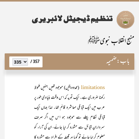
منہجِ انقلابِ نبویﷺ
باب:
ضمیمہ
357 /
(محدودیتیں) موجود تھیں جنہیں ملحوظ
limitations
رکھنا ضروری ہے۔ ایک تو یہ کہ اس وقت بنیادی طور پر
عرب میں ایک قبائلی معاشرہ قائم تھا۔ لہذا جہاں ایک
قبائلی نظام پہلے سے موجود ہو اس میں اگر صرف
سردارانِ قبائل سے مشورہ کر لیا جائے، ان کی آراء کو
معلوم کر لیا جائے تو گویا ہر قبیلہ کے افراد سے مشورہ کا