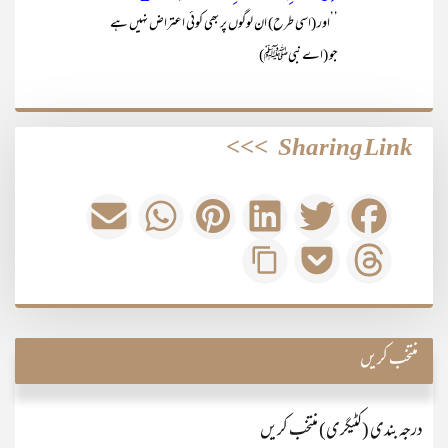
’’اور (اسی طرح) ان لوگوں پر بھی کوئی اعتراض نہیں ہے
جو (اے نبیﷺْ)
>>>
Sharing Link
منتخب کریں
درجہ بندی (کٹیگری) منتخب کریں