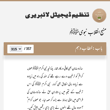
منہجِ انقلابِ نبویﷺ
باب:
خطابِ دہم
357 /
سازوسامان بھی کافی درکار تھا۔ چنانچہ نبی اکرم ﷺ صحابہ
کرامؓ کو ترغیب دے رہے تھے کہ اللہ کی راہ میں زیادہ
سے زیادہ مالی انفاق بھی کرو۔ نبی اکرم ﷺ کی اس
ترغیب کے نتیجہ میں پرستارانِ حق نے سازوسامان کی
فراہمی میں اپنی بساط سے بڑھ کر حصہ لیا۔ جو صحابہ کرام ؓ
آسودہ حال تھے انہوں نے بڑی بڑی رقمیں پیش کیں۔