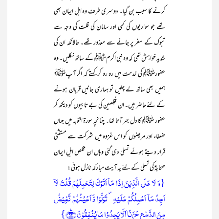
کرنے کا سبب بن گیا۔ دوسری طرف وہ اہلِ ایمان بھی
تھے جو سواریوں کی کمی اور سامان کی قلت کی وجہ سے
تبوک کے سفر پر جانے سے معذور تھے۔ حالانکہ ان کی
شدید خواہش تھی کہ وہ نبی اکرمﷺ کے ساتھ نکلیں۔ وہ
حضورﷺ کی خدمت میں رو رو کر کہتے کہ اگر آپﷺ
ہمیں بھی ساتھ لے چلیں تو ہماری جانیں قربان ہونے
کے لئے حاضر ہیں۔ ان مُخلِصین کی بے تابیوں کو دیکھ کر
حضور ﷺ کا دل بھر آتا تھا۔ چنانچہ سورۃ التوبہ میں جہاں
ضعفاء اور مریضوں کو اس غزوہ میں شرکت سے مستثنیٰ
قرار دیتے ہوئے تسلی دی گئی وہاں ان مخلص اہلِ ایمان
صحابہؓ کی تسلی کے لئے یہ آیت مبارکہ نازل ہوئی:
{وَ لَا عَلَی الَّذِیۡنَ اِذَا مَاۤ اَتَوۡکَ لِتَحۡمِلَہُمۡ قُلۡتَ لَاۤ
اَجِدُ مَاۤ اَحۡمِلُکُمۡ عَلَیۡہِ ۪ تَوَلَّوۡا وَّ اَعۡیُنُہُمۡ تَفِیۡضُ
مِنَ الدَّمۡعِ حَزَنًا اَلَّا یَجِدُوۡا مَا یُنۡفِقُوۡنَ ﴿ؕ۹۲﴾}