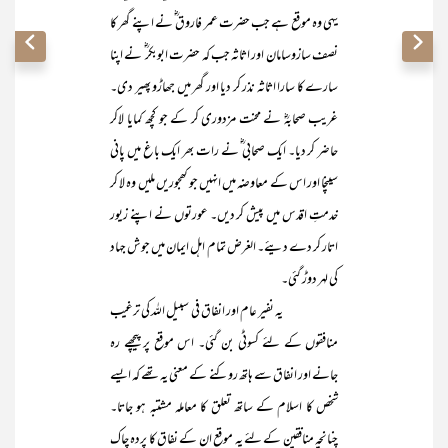
یہی وہ موقع ہے جب حضرت عمر فاروق ؓ نے اپنے گھر کا
نصف سازوسامان اور اثاثہ جب کہ حضرت ابوبکر ؓ نے اپنا
سارے کا سارا اثاثہ نذر کر دیا اور گھر میں جھاڑو پھیر دی۔
غریب صحابہؓ نے محنت مزدوری کر کے جو کچھ کمایا لاکر
حاضر کر دیا۔ ایک صحابی ؓ نے رات بھر ایک باغ میں پانی
سینچا اور اس کے معاوضہ میں انہیں جو کھجوریں ملیں وہ لا کر
خدمتِ اقدس میں پیش کر دیں۔ عورتوں نے اپنے زیور
اتار کر دے دیئے۔ الغرض تمام اہل ایمان میں جوش جہاد
کی لہر دوڑ گئی۔
یہ نفیر عام اور انفاق فی سبیل اللہ کی ترغیب
منافقوں کے لئے کسوٹی بن گئی۔ اس موقع پر پیچھے رہ
جانے اور انفاق سے ہاتھ روکنے کے معنی یہ تھے کہ ایسے
شخص کا اسلام کے ساتھ تعلق کا معاملہ مشتبہ ہو جاتا۔
چنانچہ منافقین کے لئے یہ موقع ان کے نفاق کا پردہ چاک