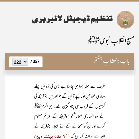
منہجِ انقلابِ نبویﷺ
باب:
خطابِ ہشتم
357 /
طرف سے حملہ ہوا ہی چاہتا ہے جس کی زد میں پہلے
ہماری عورتیں اور بچے آئیں گے جو شہر میں بنوقریظہ کی
گڑھیوں کے قریب ہی پناہ گزین تھے۔ نبی اکرمﷺ
نے دو انصاری صحابہ ؓ کو بنوقریظہ کے عزائم معلوم
کرنے اور ان کو سمجھانے کے لئے بھیجا۔ بنوقریظہ نے
’’لا عقد بیننا وبین
ان سے صاف کہہ دیا کہ