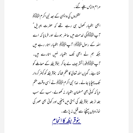
مرام واپس چلے گئے۔
لشکروں کی واپسی کے بعد نبی اکرمﷺ
ابھی ہتھیار کھول ہی رہے تھے کہ حضرت جبریل ؑ
آپﷺکی خدمت میں حاضر ہوئے اور فرمایا کہ اے
اللہ کے رسولﷺ! آپﷺ ہتھیار اتار رہے ہیں
جبکہ ہم نے ابھی تک ہتھیار نہیں اتارے ہیں۔
آپﷺفوراً تشریف لے جا کر بنوقریظہ کے معاملے کو
نمٹایئے۔ گویا یہ اللہ تعالیٰ کا حکم تھا کہ بنوقریظہ کو کیفر کردار
تک پہنچایا جائے۔ لہذا نبی اکرمﷺ نے اُ سی وقت حکم
دیا کہ کوئی بھی مسلمان ہتھیار نہ کھولے، سب کے سب
جلد از جلد بنوقریظہ کی بستی میں پہنچیں اور کوئی بھی عصر کی
نماز وہاں پہنچنے سے قبل نہ پڑھے۔
بنوقریظہ کا انجام