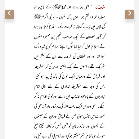
مُحمّد‘‘
یعنی ہمارے اور محمد(ﷺ) کے مابین جو
معاہدہ تھا وہ ختم ہوا۔ مزید یہ کہ انہوں نے نبی اکرمﷺ
کی شان میں بڑے گستاخانہ کلمات کہے۔ اللہ کا کرنا ایسا ہوا
کہ قبیلہ غطفان کے ایک صاحب نعیم بن مسعود جنہوں
نے اسلام قبول کر لیا تھا لیکن اپنے اسلام کو پوشیدہ رکھا
ہوا تھا اور وہ غطفان کی طرف سے ان کے لشکر میں
شریک تھے، انہوں نے ایک ایسی تدبیر کی کہ بنوقریظہ
اور قریش کے درمیان ایک نوع کی بدگمانی پیدا ہو گئی،
جس کی وجہ سے بنوقریظہ غداری کے لئے اپنی تمام
تیاریوں کے باوجود تذبذب میں رہے اور کوئی اقدام نہ کر
سکے۔ اسی دوران ایک رات اللہ کی مدد زور دار آندھی کی
صورت میں نازل ہوئی جس نے قریش اور ان کے حلیفوں
کے خیموں اور سازوسامان کو تہس نہس کر ڈالا۔ نتیجتاً صبح
ہوتے ہی تمام لشکر منتشر ہو گیا اور تمام قبائل بے نیل و