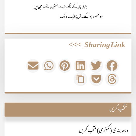
بنوقریظہ کے قلعے بڑے مضبوط تھے، جن میں
وہ محصور ہو گئے۔ قریبًا ایک ماہ تک
>>>
Sharing Link
منتخب کریں
درجہ بندی (کٹیگری) منتخب کریں