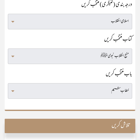
درجہ بندی (کٹیگری) منتخب کریں
کتاب منتخب کریں
باب منتخب کریں
تلاش کریں