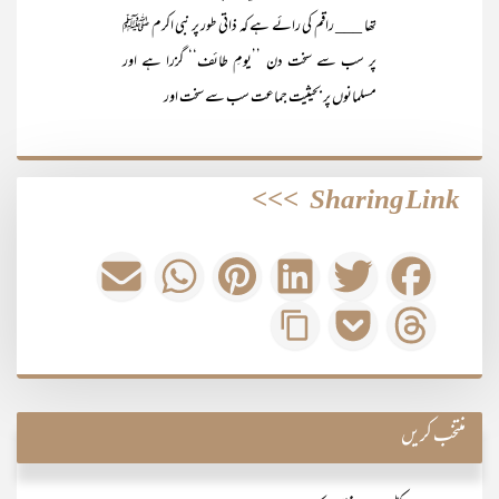
تھا ___ راقم کی رائے ہے کہ ذاتی طور پر نبی اکرم ﷺ
پر سب سے سخت دن ’’یومِ طائف‘‘ گزرا ہے اور
مسلمانوں پر بحیثیت جماعت سب سے سخت اور
>>>
Sharing Link
منتخب کریں