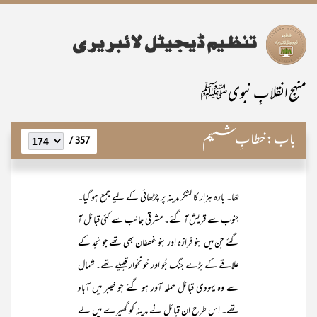
منہجِ انقلابِ نبویﷺ
باب:
خطابِ ششم
357 /
تھا۔ بارہ ہزار کا لشکر مدینہ پر چڑھائی کے لیے جمع ہو گیا۔
جنوب سے قریش آ گئے۔ مشرقی جانب سے کئی قبائل آ
گئے جن میں بنو فرازہ اور بنو غطفان بھی تھے جو نجد کے
علاقے کے بڑے جنگ جُو اور خونخوار قبیلے تھے۔ شمال
سے وہ یہودی قبائل حملہ آور ہو گئے جو خیبر میں آباد
تھے۔ اس طرح ان قبائل نے مدینہ کو گھیرے میں لے