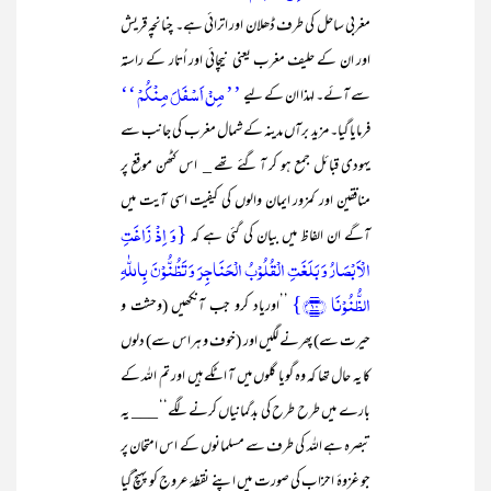
مغربی ساحل کی طرف ڈھلان اور اترائی ہے۔ چنانچہ قریش
اور ان کے حلیف مغرب یعنی نیچائی اور اُتار کے راستہ
’’ مِنۡ اَسۡفَلَ مِنۡکُمۡ ‘‘
سے آئے۔ لہذا ان کے لیے
فرمایا گیا۔ مزید برآں مدینہ کے شمال مغرب کی جانب سے
یہودی قبائل جمع ہو کر آ گئے تھے _ اس کٹھن موقع پر
منافقین اور کمزور ایمان والوں کی کیفیت اسی آیت میں
{وَ اِذۡ زَاغَتِ
آگے ان الفاظ میں بیان کی گئی ہے کہ
الۡاَبۡصَارُ وَ بَلَغَتِ الۡقُلُوۡبُ الۡحَنَاجِرَ وَ تَظُنُّوۡنَ بِاللّٰہِ
الظُّنُوۡنَا ﴿۱۰﴾}
’’اوریاد کرو جب آنکھیں (وحشت و
حیرت سے) پھرنے لگیں اور (خوف و ہراس سے) دلوں
کا یہ حال تھا کہ وہ گویا گلوں میں آ اٹکے ہیں اور تم اللہ کے
بارے میں طرح طرح کی بدگمانیاں کرنے لگے‘‘ ___ یہ
تبصرہ ہے اللہ کی طرف سے مسلمانوں کے اس امتحان پر
جو غزوۂ احزاب کی صورت میں اپنے نقطۂ عروج کو پہنچ گیا