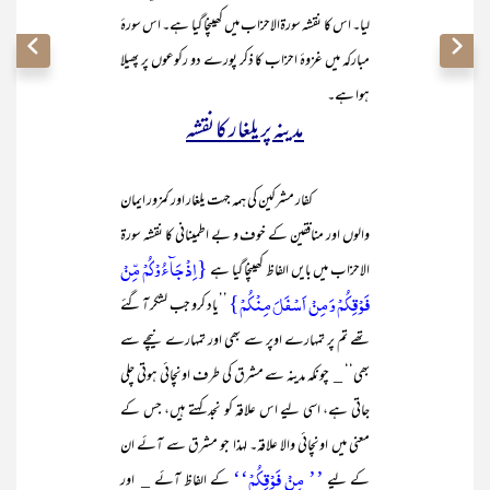
لیا۔ اس کا نقشہ سورۃالاحزاب میں کھینچا گیا ہے۔ اس سورۂ
مبارکہ میں غزوۂ احزاب کا ذکر پورے دو رکوعوں پر پھیلا
ہوا ہے۔
مدینہ پر یلغار کا نقشہ
کفار مشرکین کی ہمہ جہت یلغار اور کمزور ایمان
والوں اور منافقین کے خوف و بے اطمینانی کا نقشہ سورۃ
{اِذۡ جَآءُوۡکُمۡ مِّنۡ
الاحزاب میں بایں الفاظ کھینچا گیا ہے
فَوۡقِکُمۡ وَ مِنۡ اَسۡفَلَ مِنۡکُمۡ}
’’یاد کرو جب لشکر آ گئے
تھے تم پر تمہارے اوپر سے بھی اور تمہارے نیچے سے
بھی‘‘ _ چونکہ مدینہ سے مشرق کی طرف اونچائی ہوتی چلی
جاتی ہے، اسی لیے اس علاقہ کو نجد کہتے ہیں، جس کے
معنی میں اونچائی والا علاقہ۔ لہذا جو مشرق سے آئے ان
’’ مِنۡ فَوۡقِکُمۡ‘‘
کے لیے
کے الفاظ آئے _ اور