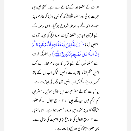
ہجرت کے متصلاً بعد کے زمانے سے ہے۔ یعنی جیسے ہی
ہجرت ہوئی اور حضور ﷺ مکہ کو خیرباد فرما کر عازم مدینہ
ہوئے اسی لمحے یہ مرحلہ شروع ہو گیا۔ اس مرحلہ کے
لیے قرآن مجید میں متعلقہ آیات سورۃ الحج کی ہیں۔ آیت
{اُذِنَ لِلَّذِیۡنَ یُقٰتَلُوۡنَ بِاَنَّہُمۡ ظُلِمُوۡا ؕ وَ
۳۹ میں فرمایا
اِنَّ اللّٰہَ عَلٰی نَصۡرِہِمۡ لَقَدِیۡرُۨ ﴿ۙ۳۹﴾}
یہ اللہ کی طرف
سے مسلمانوں کے لیے قتال کااِذن عام تھا۔ اب تک
انہیں حکم تھا کہ ہاتھ بندھے رکھیں، لیکن اب ان کے ہاتھ
کھول دیئے گئے کہ اب انہیں بھی جنگ کی اجازت ہے۔
یہ آیات اثنائے سفر ہجرت میں نازل ہوئیں۔ سفر میں
کم ازکم بیس دن لگے ہیں اور ۱۲ ربیع الاوّل ۱ھ کو حضور
ﷺ کا مدینہ منورہ میں ورودِ مسعود ہوا ہے۔ اس اعتبار
سے ۱۲ ربیع الاوّل کی تاریخ بڑی اہمیت کی حامل ہے۔
یہی حضور ﷺ کی تاریخ وفات ہے۔