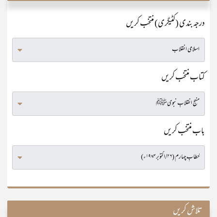
درجہ بندی (کٹیگری) منتخب کریں
کتاب منتخب کریں
باب منتخب کریں
تلاش کریں