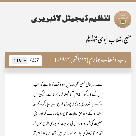
منہجِ انقلابِ نبویﷺ
باب:
خطابِ چہارم (۲۶/اکتوبر ۱۹۸۴ء)
357 /
ہے۔ بہرحال کسی تحریک میں وہ وقت آتا ہے کہ جب
اس کے قائد کو ’’اِقدام‘‘ کا فیصلہ کرنا ہوتا ہے۔ لیکن اس
کے لیے ضروری ہو گا کہ پوری طرح سوچ بچار کر کے حدِ
استعداد کے مطابق حالات کا پورا جائزہ لے کر اور اپنی
جمعیت کی تعداد اور اس کی تربیت کو پوری طرح تول کر
اِقدام کا فیصلہ کیا جائے اور اس میں بھی اس کا تمام تر