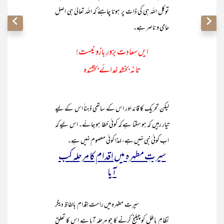
توکل اللہ ہی کی ذات پر ہونا چاہئے کہ اللہ تعالیٰ ہی اصل
حامی و ناصر ہے۔
ایں سعادت بزورِ بازو نیست!
تا نہ بخشد خدائے بخشندہ
لیکن تحریک کا قائد اور اس کے ساتھی ذہناً اس کے لیے
تیار رہیں کہ ہو سکتا ہے کہ کوئی خطا ہو جائے۔ اس لیے کہ
اب کوئی نبی نہیں ہے، لہذا کوئی معصوم نہیں ہے۔
سیرتِ مطہرہ میں اِقدام کا مرحلہ کب
آیا
سیرتِ مطہرہ میں راست اِقدام بالفاظ دیگر
نظامِ باطل کو چیلنج کرنے کا جو مرحلہ آیا ہے اس کا تعلق