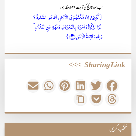
اب سورۃ الحج کی آیت ۴۱ ملاحظہ ہو:
{اَلَّذِیۡنَ اِنۡ مَّکَّنّٰہُمۡ فِی الۡاَرۡضِ اَقَامُوا الصَّلٰوۃَ وَ
اٰتَوُا الزَّکٰوۃَ وَ اَمَرُوۡا بِالۡمَعۡرُوۡفِ وَ نَہَوۡا عَنِ الۡمُنۡکَرِ ؕ
وَ لِلّٰہِ عَاقِبَۃُ الۡاُمُوۡرِ ﴿۴۱﴾}
>>>
Sharing Link
منتخب کریں