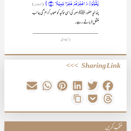
یَقُوۡلُوۡنَ وَ اہۡجُرۡہُمۡ ہَجۡرًا جَمِیۡلًا ﴿۱۰﴾}
(المزمل)
چنانچہ حضور ﷺ صبر کی اسی تاکید کو صحابہ کرام ؓ کی جانب
منتقل فرماتے رہے۔
____________________________
(۱) عادی
>>>
Sharing Link
منتخب کریں