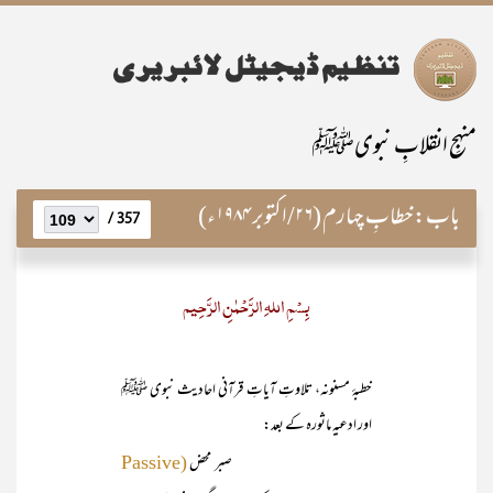
منہجِ انقلابِ نبویﷺ
باب:
خطابِ چہارم (۲۶/اکتوبر ۱۹۸۴ء)
357 /
بِسْمِ اللہِ الرَّحْمٰنِ الرَّحِیم
خطبۂ مسنونہ، تلاوتِ آیاتِ قرآنی احادیث نبوی ﷺ
اور ادعیہ ماثورہ کے بعد:
صبر محض
(Passive