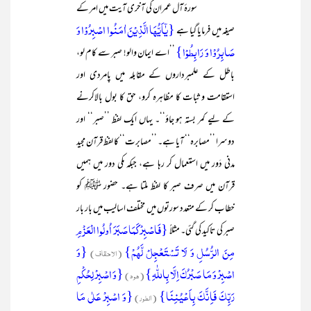
سورۂ آل عمران کی آخری آیت میں امر کے
{یٰۤاَیُّہَا الَّذِیۡنَ اٰمَنُوا اصۡبِرُوۡا وَ
صیغہ میں فرمایا گیا ہے
صَابِرُوۡا وَ رَابِطُوۡا}
’’اے ایمان والو! صبر سے کام لو،
باطل کے علمبرداروں کے مقابلہ میں پامردی اور
استقامت و ثبات کا مظاہرہ کرو، حق کا بول بالاکرنے
کے لیے کمر بستہ ہو جاؤ‘‘۔ یہاں ایک لفظ ’’صبر‘‘ اور
دوسرا ’’مصابرہ‘‘ آیا ہے۔ ’’مصابرت‘‘ کا لفظ قرآن مجید
مدنی دَور میں استعمال کر رہا ہے، جبکہ مکی دور میں ہمیں
قرآن میں صرف صبر کا لفظ ملتا ہے۔ حضور ﷺ کو
خطاب کر کے متعدد سورتوں میں مختلف اسالیب میں بار بار
{فَاصۡبِرۡ کَمَا صَبَرَ اُولُوا الۡعَزۡمِ
صبر کی تاکید کی گئی۔ مثلاً
مِنَ الرُّسُلِ وَ لَا تَسۡتَعۡجِلۡ لَّہُمۡ}
{وَ
(الاحقاف)
اصۡبِرۡ وَ مَا صَبۡرُکَ اِلَّا بِاللّٰہِ}
{وَ اصۡبِرۡ لِحُکۡمِ
(ھود)
رَبِّکَ فَاِنَّکَ بِاَعۡیُنِنَا}
{وَ اصۡبِرۡ عَلٰی مَا
(الطور)