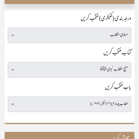
درجہ بندی (کٹیگری) منتخب کریں
کتاب منتخب کریں
باب منتخب کریں