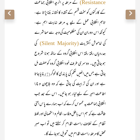
کے مرحلہ پر اگرچہ انقلابی جماعت
Resistance)
کے کارکنوں کو سخت قسم کے تشدّد کا نشانہ بننا پڑتا ہے،
تاہم انقلابی عمل کے لیے یہ مرحلہ نہایت اہم ہے،
کیونکہ اس دوران ان کی مظلومیت کی وجہ سے معاشرے
کی خاموش اکثریت
کی
(Silent Majority)
ہمدردیاں رفتہ رفتہ اس انقلابی گروہ کے ساتھ ہونا شروع
ہو جاتی ہیں۔ دوسری طرف خود انقلابی گروہ کو مہلت مل
جاتی ہے جس میں انھیں نظم کی پابندی کا خوگر
(۱)
بنایا جاتا
ہے اور ان کی تربیت کی جاتی ہے کہ وہ بلاچون و چرا
اطاعت امیر کے لیے تیار ہو جائیں۔ اس کے بعد جب
انقلابی جماعت یہ محسوس کرے کہ اب ہمارے پاس اتنی
طاقت ہے کہ ہم اس باطل وفاسد، ظالم و استحصالی اور غلط
نظام کے خلاف راست اقدام کر سکتے ہیں تو اب صبرِ
محض کا مرحلہ راست اقدام میں تحویل ہو جائے گا۔