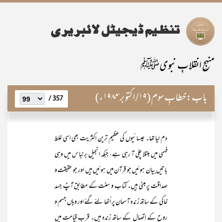
منہجِ انقلابِ نبویﷺ
باب:
خطابِ سوم (۱۹/اکتوبر ۱۹۸۴ء)
357 /
دم لیا تھا۔ عیسائیوں کی عظیم ترین اکثریت بھی اسی غلط
فہمی میں مبتلا چلی آ رہی ہے، جبکہ انجیل برنباس میں وہی
باتیں بیان ہوئیں جو قرآن میں ہوئیں ہیں اور جو حقیقت و
صداقت پر مبنی ہیں۔ کتاب و سنت کے مطابق آپؑ جسدِ
خاکی کے ساتھ زندہ آسمان پر اُٹھا لئے گئے اور وہاں جسم و
روح کے اِتصال کے ساتھ زندہ ہیں۔ قربِ قیامت میں