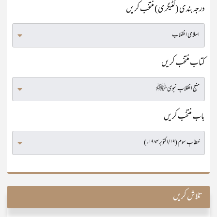
درجہ بندی (کٹیگری) منتخب کریں
کتاب منتخب کریں
باب منتخب کریں
تلاش کریں