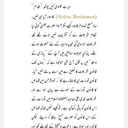
سیرتِ عیسوی ؑ میں چونکہ ’’اِقدام‘‘
کا دور آیا ہی نہیں،
(Active Resistance)
لہذا مسلح تصادم کا دور کیسے نظر آتا؟ حضرت عیسیٰ ؑ کوئی نیا
نظامِ شریعت لے کر تشریف نہیں لائے تھے بلکہ
شریعت ِ موسوی ؑ کی تجدید و احیاء کے لئے مبعوث ہوئے
تھے۔ چنانچہ موجودہ اناجیل میں آپؑ کے ’’پہاڑی کے
وعظ‘‘ میں یہ قول آج بھی موجود ہے کہ ’’جہاں تک
قانونِ شریعت کا تعلق ہے میں اسے بدلنے نہیں آیا۔
قانون تورات ہی کا نافذ رہے گا‘‘۔ خود قرآن میں قصاص
کا قانون تورات کے حوالے سے بیان ہوا ہے اور
شریعت ِ محمدی علیٰ صاحبہا الصلوٰۃ والسلام میں تورات کے
اس قانون کو باقی رکھاگیا ہے۔ تو کیسے ممکن تھا کہ قصاص
کے اس قانون کو حضرت مسیح ؑ ساقط کر دیتے۔ لیکن
قانون اور ہوتا ہے، دعوت و تبلیغ کے تقاضے کچھ اور