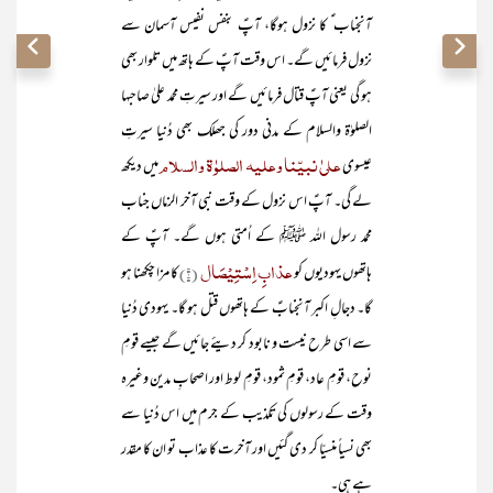
آنجناب ؑ کا نزول ہوگا، آپؑ بنفس نفیس آسمان سے
نزول فرمائیں گے۔ اس وقت آپؑ کے ہاتھ میں تلوار بھی
ہو گی یعنی آپؑ قتال فرمائیں گے اور سیرتِ محمد علیٰ صاحبہا
الصلوٰۃ والسلام کے مدنی دور کی جھلک بھی دُنیا سیرتِ
علیٰ نبیّنا وعلیہ الصلوٰۃ والسلام
عیسوی
میں دیکھ
لے گی۔ آپؑ اس نزول کے وقت نبی آخر الزماں جناب
محمد رسول اللہ ﷺ کے اُمتی ہوں گے۔ آپؑ کے
عذابِ اِسْتِیْصَال
ہاتھوں یہودیوں کو
(۱)
کا مزا چکھنا ہو
گا۔ دجالِ اکبر آنجنابؑ کے ہاتھوں قتل ہو گا۔ یہودی دُنیا
سے اسی طرح نیست و نابود کر دیئے جائیں گے جیسے قومِ
نوح، قومِ عاد، قومِ ثمود، قومِ لوط اور اصحابِ مدین وغیرہ
وقت کے رسولوں کی تکذیب کے جرم میں اس دُنیا سے
بھی نسیاً منسیّا کر دی گئیں اور آخرت کا عذاب تو ان کا مقدر
ہے ہی۔