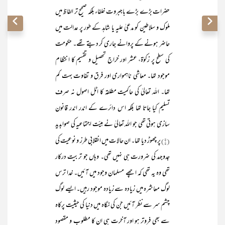
حضرات بڑے بڑے باجبروت خلفاء بلکہ صحیح تر الفاظ میں
ملوک و سلاطین کو مدعیٰ علیہ یا شاہد کے طور پر عدالت میں
حاضر ہونے کے پروانے جاری کر دیتے تھے۔ حکومت
کی سطح پر زکوٰۃ، عشر اور خراج تحصیل و تقسیم کا انتظام
موجود تھا۔ معاشی ناہمواری اور فرق و تفاوت بہت کم
تھا۔ اللہ تعالیٰ کی حاکمیت مطلقہ کا اٹل اصول نہ صرف
تسلیم کیا جاتا تھا بلکہ اس دائرے کے اندر اندر قانون
سازی ہوتی تھی جو اللہ تعالیٰ نے ہیئت اجتماعیہ کی صوابدید
(۱)
پر چھوڑ دیا تھا۔ ان حالات میں انقلابی طرز و نوعیت کی
جدوجہد کی ضرورت ہی نہیں تھی۔ وہاں جو تربیت درکار
تھی وہ یہ تھی کہ اچھے مسلمان وجود میں آئیں۔ خدا ترس
لوگ معاشرہ میں زیادہ سے زیادہ موجود رہیں۔ ایسے لوگ
چشم سر سے نظر آئیں جن کی نگاہ میں دنیا کی حیثیت پرکاہ
سے بھی فروتر ہو اور آخرت ہی ان کا مطلوب و مقصود