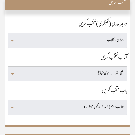
منتخب کریں
درجہ بندی (کٹیگری) منتخب کریں
کتاب منتخب کریں
باب منتخب کریں