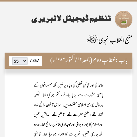
منہجِ انقلابِ نبویﷺ
باب:
خطابِ دوم (جمعہ ۱۲/اکتوبر ۱۹۸۴ء)
357 /
خاندانی اور قبائلی تعلق کی بنیاد پر نہیں بلکہ مسلمانوں کے
باہمی مشورے سے بنایا جائے، ختم ہو گیا تھا۔ لیکن
بہرحال پوری اسلامی مملکت میں اسلامی قانون رائج تھا،
فقہاء تھے، مفتی حضرات تھے، قاضی تھے، عدالتیں تھیں
اور اسلام کا پورا دیوانی اور فوجداری قانون رائج تھا۔ حدود
اللہ جاری تھیں، تعزیرات کا اجراء ہو رہا تھا۔ قاضی