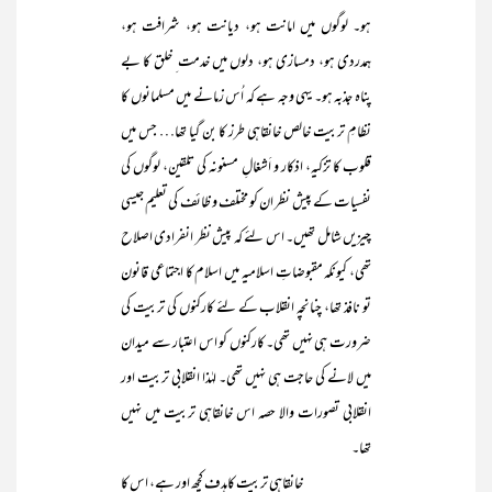
ہو۔ لوگوں میں امانت ہو، دیانت ہو، شرافت ہو،
ہمدردی ہو، دمسازی ہو، دلوں میں خدمت ِ خلق کا بے
پناہ جذبہ ہو۔ یہی وجہ ہے کہ اُس زمانے میں مسلمانوں کا
نظامِ تربیت خالص خانقاہی طرز کا بن گیا تھا… جس میں
قلوب کا تزکیہ، اذکار و اَشغالِ مسنونہ کی تلقین، لوگوں کی
نفسیات کے پیش نظر ان کو مختلف و ظائف کی تعلیم جیسی
چیزیں شامل تھیں۔ اس لئے کہ پیش نظر انفرادی اصلاح
تھی، کیونکہ مقبوضاتِ اسلامیہ میں اسلام کا اجتماعی قانون
تو نافذ تھا، چنانچہ انقلاب کے لئے کارکنوں کی تربیت کی
ضرورت ہی نہیں تھی۔ کارکنوں کو اس اعتبار سے میدان
میں لانے کی حاجت ہی نہیں تھی۔ لہٰذا انقلابی تربیت اور
انقلابی تصورات والا حصہ اس خانقاہی تربیت میں نہیں
تھا۔
خانقاہی تربیت کاہدف کچھ اور ہے، اس کا