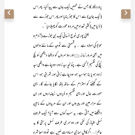
پروردگار کا جس نے تمہیں ایک جان سے پیدا کیا، پھر اس
(ایک جان) سے اس کا جوڑ بنایا اور پھر اس جوڑے سے
(دُنیا میں) کثیر تعداد میں مَرد و عورت کو پھیلا دیا‘‘۔
یعنی پوری نوع انسانی ایک ہی جوڑے (آدم و
حوا) کی ا ولاد ہے… بدقسمتی سے توحید کے ماننے والوں
میں بھی مرورِ زمانہ
(۱)
اور دوسروں کو دیکھا دیکھی اُونچ
نیچ کی تقسیم آ گئی ہے۔ چنانچہ سید زادہ، وہ چاہے واقعی سید
زادہ ہو یا بنا ہوا سید ہو، وہ چاہے زانی اور شرابی ہو، اس
کے گھٹنے کو احترام کے ساتھ ہاتھ لگایا جائے گا۔ یہی
صورت حال اور یہی تقسیم و ڈیروں، زمینداروں اور ان
کے مزارعین اور پیروں اور ان کے مریدوں کے مابین
دیکھنے میں آتی ہے۔ یہ سب کہاں سے آیا؟ ایک طرف
نسلی امتیاز کی نفی اور دوسری طرف نسل پرستی کا یہ
عالم!… اگرکامل سماجی مساوات نہیں ہے تو وہ معاشرہ