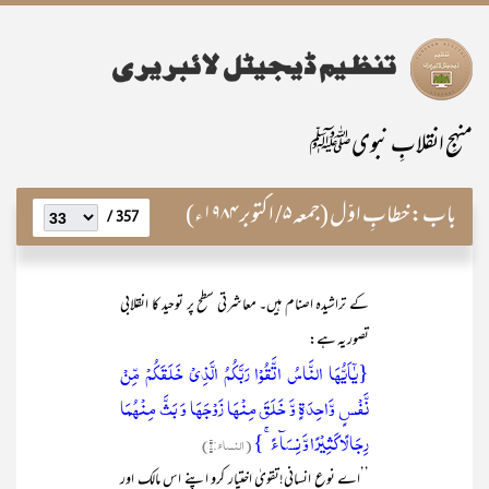
منہجِ انقلابِ نبویﷺ
باب:
خطابِ اوّل (جمعہ ۵/ اکتوبر ۱۹۸۴ء)
357 /
کے تراشیدہ اصنام ہیں۔ معاشرتی سطح پر توحید کا انقلابی
تصور یہ ہے:
{یٰۤاَیُّہَا النَّاسُ اتَّقُوۡا رَبَّکُمُ الَّذِیۡ خَلَقَکُمۡ مِّنۡ
نَّفۡسٍ وَّاحِدَۃٍ وَّ خَلَقَ مِنۡہَا زَوۡجَہَا وَ بَثَّ مِنۡہُمَا
رِجَالًا کَثِیۡرًا وَّ نِسَآءً ۚ}
(النساء:۱)
’’اے نوع انسانی!تقویٰ اختیار کرو اپنے اس مالک اور