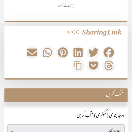
(۱) زمانے کا گزرنا
>>>
Sharing Link
منتخب کریں
درجہ بندی (کٹیگری) منتخب کریں