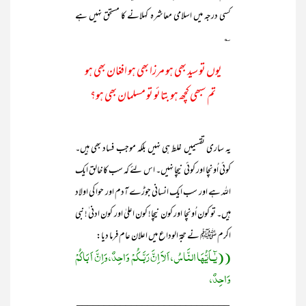
کسی درجہ میں اسلامی معاشرہ کہلانے کا مستحق نہیں ہے
؎
یوں تو سید بھی ہو مرزا بھی ہو افغان بھی ہو
تم سبھی کچھ ہو بتائو تو مسلمان بھی ہو؟
یہ ساری تقسیمیں غلط ہی نہیں بلکہ موجب فساد بھی ہیں۔
کوئی اُونچا اور کوئی نیچا نہیں۔ اس لئے کہ سب کا خالق ایک
اللہ ہے اور سب ایک انسانی جوڑے آدم اور حوا کی اولاد
ہیں۔ تو کون اُونچا اور کون نیچا! کون اعلیٰ اور کون ادنی ٰ! نبی
اکرم ﷺ نے حجۃ الوداع میں اعلان عام فرما دیا:
((یٰٓـاَیُّھَا النَّاسُ، اَلاَ اِنَّ رَبَّـکُمْ وَاحِدٌ، وَاِنَّ اَ بَاکُمْ
وَاحِدٌ،
____________________________