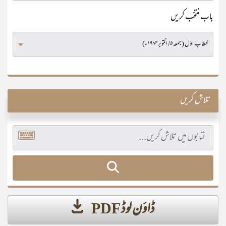
باب منتخب کریں
تلاش کریں
ڈاؤن لوڈ PDF