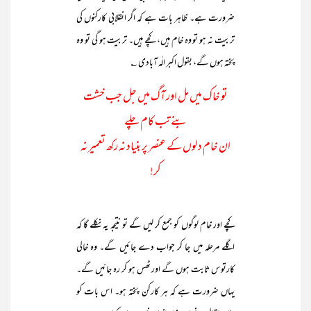
ضرورت ہے۔ ظاہر بات ہے کہ اگر انقلابی کارکنوں کی
تربیت نہ ہو تو وہ خام ہیں، کچے ہیں۔ تربیت ہو گی تو وہ
پختہ ہوں گے، بقول اکبر الٰہ آبادی ؎
تو خاک میں مل اور آگ میں جل جب خشت
بنے تب کام چلے
ان خام دلوں کے عنصر پر بنیاد نہ رکھ تعمیر نہ
کر!
کچے اور خام لوگوں کو جمع کر لیں گے تو نتیجہ یہ نکلے گا کہ
اگلے مرحلہ میں جا کر جواب دے جائیں گے۔ وہ خالی
کارتوس ثابت ہوں گے اور ٹھس ہو کر رہ جائیں گے۔
یہاں ضرورت ہے کہ ہر کارکن پختہ ہو۔ اس بات کو