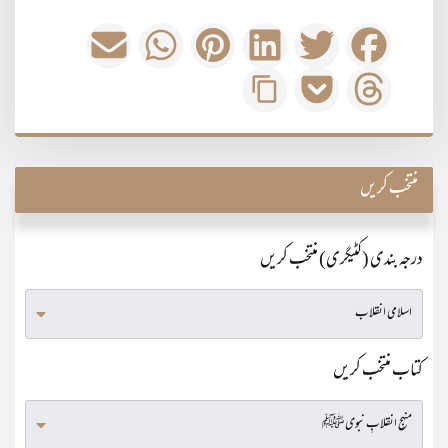
منتخب کریں
درجہ بندی (کٹیگری) منتخب کریں
کتاب منتخب کریں