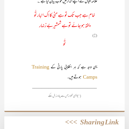
علامہ اقبال نے اپنے انداز میں خوب بیان کیا ہے ؎
خام ہے جب تک تو ہے مٹی کا اِک انبار تُو
پختہ ہو جائے تو ہے شمشیرِبے زنہار
(۱)
تُو
یہی وجہ ہے کہ ہر انقلابی پارٹی کے
Training
ہوتے ہیں۔
Camps
____________________________
(۱) ایسی تلوار جس سے پناہ نہ مل سکے
>>>
Sharing Link