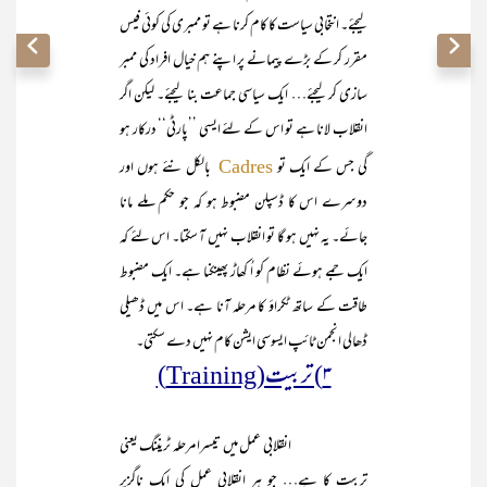
لیجئے۔ انتخابی سیاست کا کام کرنا ہے تو ممبری کی کوئی فیس
مقرر کر کے بڑے پیمانے پر اپنے ہم خیال افراد کی ممبر
سازی کر لیجئے… ایک سیاسی جماعت بنا لیجئے۔ لیکن اگر
انقلاب لانا ہے تو اس کے لئے ایسی ’’پارٹی‘‘ درکار ہو
گی جس کے ایک تو
بالکل نئے ہوں اور
Cadres
دوسرے اس کا ڈسپلن مضبوط ہو کہ جو حکم ملے مانا
جائے۔ یہ نہیں ہو گا تو انقلاب نہیں آ سکتا۔ اس لئے کہ
ایک جمے ہوئے نظام کو اُ کھاڑ پھینکنا ہے۔ ایک مضبوط
طاقت کے ساتھ ٹکراؤ کا مرحلہ آنا ہے۔ اس میں ڈھیلی
ڈھالی انجمن ٹائپ ایسوسی ایشن کام نہیں دے سکتی۔
۳) تربیت(Training)
انقلابی عمل میں تیسرا مرحلہ ٹریننگ یعنی
تربیت کا ہے… جو ہر انقلابی عمل کی ایک ناگزیر