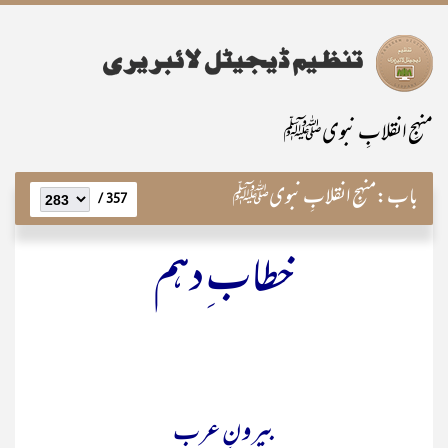
منہجِ انقلابِ نبویﷺ
باب:
منہجِ انقلابِ نبویﷺ
357 /
خطاب ِدہم
بیرونِ عرب