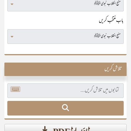
باب منتخب کریں
تلاش کریں