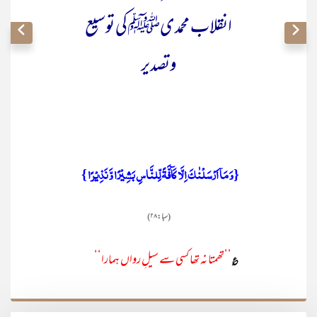
انقلاب محمدیﷺ کی توسیع
وتصدیر
{وَ مَاۤ اَرۡسَلۡنٰکَ اِلَّا کَآفَّۃً لِّلنَّاسِ بَشِیۡرًا وَّ نَذِیۡرًا }
(سبا: ۲۸)
’’تھمتا نہ تھا کسی سے سیلِ رواں ہمارا‘‘
؏