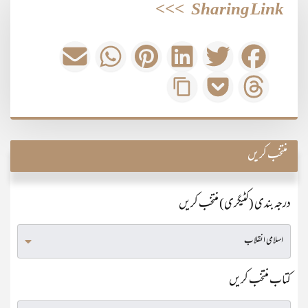
>>>
Sharing Link
منتخب کریں
درجہ بندی (کٹیگری) منتخب کریں
کتاب منتخب کریں