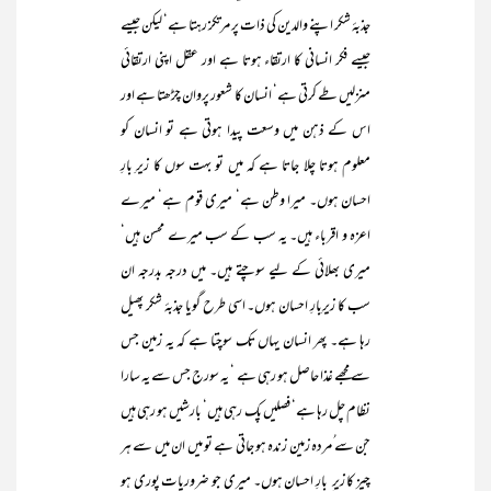
جذبۂ شکر اپنے والدین کی ذات پر مرتکز رہتا ہے‘ لیکن جیسے
جیسے فکر انسانی کا ارتقاء ہوتا ہے اور عقل اپنی ارتقائی
منزلیں طے کرتی ہے‘ انسان کا شعور پروان چڑھتا ہے اور
اس کے ذہن میں وسعت پیدا ہوتی ہے تو انسان کو
معلوم ہوتا چلا جاتا ہے کہ میں تو بہت سوں کا زیرِ بارِ
احسان ہوں۔ میرا وطن ہے‘ میری قوم ہے‘ میرے
اعزہ و اقرباء ہیں۔ یہ سب کے سب میرے محسن ہیں‘
میری بھلائی کے لیے سوچتے ہیں۔ میں درجہ بدرجہ ان
سب کا زیرِبارِ احسان ہوں۔ اسی طرح گویا جذبۂ شکر پھیل
رہا ہے۔ پھر انسان یہاں تک سوچتا ہے کہ یہ زمین جس
سے مجھے غذا حاصل ہو رہی ہے ‘ یہ سورج جس سے یہ سارا
نظام چل رہا ہے‘ فصلیں پک رہی ہیں‘ بارشیں ہو رہی ہیں
جن سے ُمردہ زمین زندہ ہو جاتی ہے تو میں ان میں سے ہر
چیز کا زیر ِ بارِ احسان ہوں۔ میری جو ضروریات پوری ہو