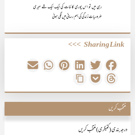
رہی ہیں تو اس پوری کائنات کی ایک ایک شے میری
ضروریاتِ زندگی کی بہم رسانی میں لگی ہوئی
>>>
Sharing Link
منتخب کریں
درجہ بندی (کٹیگری) منتخب کریں