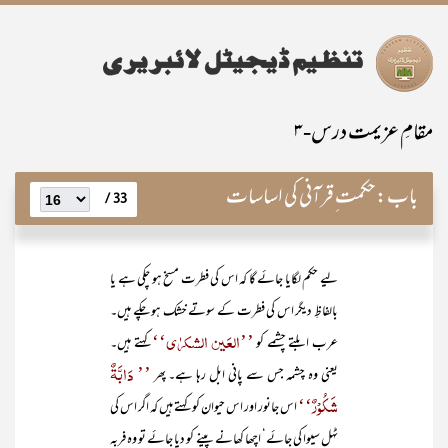
مقامِ عزیمت درس-۳
باب:
حکمت ِقرآنی کی اساسات
33 /
لیے حکم لگایا جائے گا کہ اس کی فطرت مسخ ہو چکی ہے یا
بالفاظِ دیگر اس کی فطرت کے سوتے خشک ہو چکے ہیں۔
’’العَین الشکرٰی‘‘
عرب ابلتے چشمے کو
کہتے ہیں۔
’’ دَابَّۃٌ
یعنی وہ چشمہ جس سے پانی ابل رہا ہے۔ پھر
شَکُوْرٌ‘‘
اس جانور اور اس حیوان کو کہتے ہیں کہ اگر اس کی
ٹہل سیوا کی جائے‘ اچھا کھانے پینے کو دیا جائے تو وہ فربہ