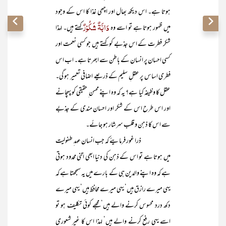
ہوتا ہے۔ اس دیکھ بھال اور اچھی غذا کا اس کے وجود
دَابَّۃٌ شَکُوْرٌ
میں ظہور ہوتا ہے تو اسے وہ
کہتے ہیں۔ لہذا
شکر فطرت کے اس جذبے کو کہتے ہیں جو کسی نعمت اور
کسی احسان پر انسان کے باطن سے ابھرتا ہے۔ اب اس
فطری اساس پر عقلِ سلیم کے ذریعے اضافی تعمیر ہو گی۔
عقل کا وظیفہ کیا ہے؟ یہ کہ وہ اپنے محسن ِ حقیقی کو پہچانے
اور اس طرح اس کے شکر اور احسان مندی کے جذبے
سے اس کا ذہن و قلب سرشار ہو جائے۔
ذرا غور فرمایئے کہ جب انسان عہد ِ طفولیت
میں ہوتا ہے تو اس کے ذہن کی دنیا ابھی اتنی محدود ہوتی
ہے کہ وہ اپنے والدین ہی کے بارے میں یہ سمجھتا ہے کہ
یہی میرے رازق ہیں‘ یہی میرے محافظ ہیں‘ یہی میرے
دکھ درد محسوس کرنے والے ہیں‘ مجھے کوئی تکلیف ہو تو
اسے یہی رفع کرنے والے ہیں‘ لہذا اس کا غیر شعوری